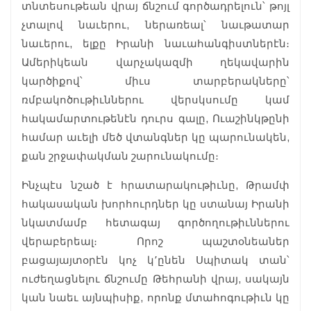
տնտեսութեան վրայ ճնշում գործադրելուն՝ թոյլ
չտալով նաւերու, ներառեալ՝ նաւթատար
նաւերու, ելքը Իրանի նաւահանգիստներէն։
Ամերիկեան վարչակազմի ղեկավարին
կարծիքով՝ միւս տարբերակները՝
ռմբակոծութիւններու վերսկսումը կամ
հակամարտութենէն դուրս գալը, Ուաշինկթընի
համար աւելի մեծ վտանգներ կը պարունակեն,
քան շրջափակման շարունակումը։
Ինչպէս նշած է հրատարակութիւնը, Թրամփ
հակասական խորհուրդներ կը ստանայ Իրանի
նկատմամբ հետագայ գործողութիւններու
վերաբերեալ։ Որոշ պաշտօնեաներ
բացայայտօրէն կոչ կ՚ընեն Սպիտակ տան՝
ուժեղացնելու ճնշումը Թեհրանի վրայ, սակայն
կան նաեւ այնպիսիք, որոնք մտահոգութիւն կը