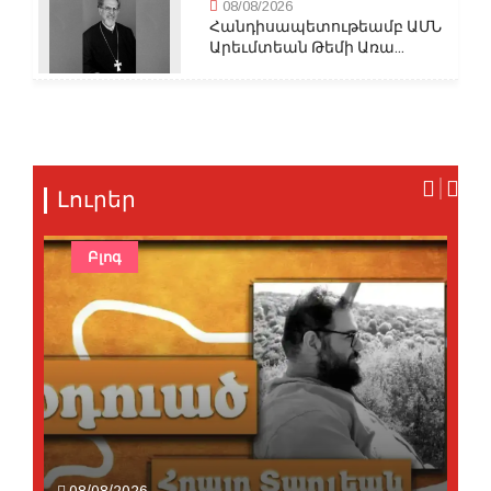
08/08/2026
Հանդիսապետութեամբ ԱՄՆ
Արեւմտեան Թեմի Առա...
Լուրեր
Բլոգ