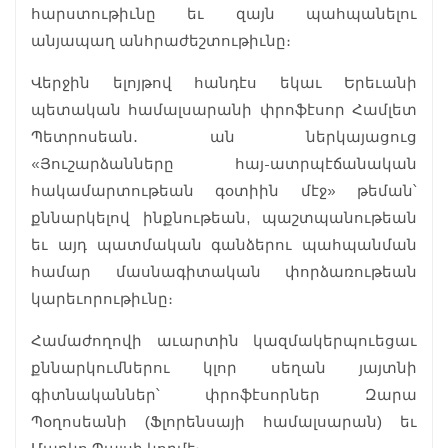
հարստութիւնը եւ զայն պահպանելու
անյապաղ անհրաժեշտութիւնը։
Վերջին ելոյթով հանդէս եկաւ Երեւանի
պետական համալսարանի փրոֆէսոր Համլետ
Պետրոսեան․ ան ներկայացուց
«Յուշարձանները հայ-ատրպէճանական
հակամարտութեան գօտիին մէջ» թեման՝
քննարկելով ինքնութեան, պաշտպանութեան
եւ այդ պատմական գանձերու պահպանման
համար մասնագիտական փորձառութեան
կարեւորութիւնը։
Համաժողովի աւարտին կազմակերպուեցաւ
քննարկումներու կլոր սեղան յայտնի
գիտնականներ՝ փրոֆէսորներ Զարա
Պօղոսեանի (Ֆլորենսայի համալսարան) եւ