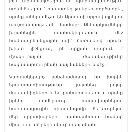
յոյս արտայայտեցին եւ պարտականութիւն
ստանձնեցին ՝ համատեղ ջանքեր գործադրել,
որոնք անհրաժեշտ են Արցախի սրբավայրերու
պաշտպանութեան համար։ Քննարկումները
խթանեցին մասնակիցներուն մէջ
համագործակցային ոգի՝ ծառայելով որպէս
խիստ յիշեցում, թէ որքան փխրուն է
մշակութային ժառանգութիւնը
հակամարտութեան պայմաններուն մէջ։
Կազմակերպիչ յանձնաժողովը իր խորին
երախտագիտութիւնը յայտնեց բոլոր
մասնակիցներուն եւ բանախօսներուն, որոնք
իրենց արժէքաւոր գաղափարներով
հարստացուցին գիտաժողովը՝ ձեւաւորելով
մեր սրբավայրերու պահպանման համար
միաւորուած ընդհանուր տեսլական։