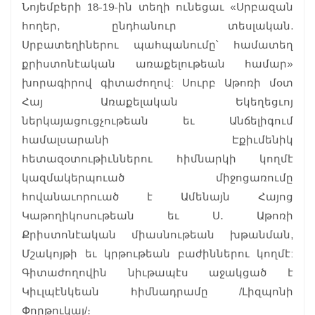
Նոյեմբերի 18-19-ին տեղի ունեցաւ «Սրբազան
հողեր, ընդհանուր տեսլական.
Սրբատեղիներու պահպանումը՝ համատեղ
քրիստոնէական առաքելութեան համար»
խորագիրով գիտաժողով: Սուրբ Աթոռի մօտ
Հայ Առաքելական Եկեղեցւոյ
ներկայացուցչութեան եւ Անճելիգում
համալսարանի Էքիւմենիկ
հետազօտութիւններու հիմնարկի կողմէ
կազմակերպուած միջոցառումը
հովանաւորուած է Ամենայն Հայոց
Կաթողիկոսութեան եւ Ս․ Աթոռի
Քրիստոնէական միասնութեան խթանման,
Մշակոյթի եւ կրթութեան բաժիններու կողմէ:
Գիտաժողովին նիւթապէս աջակցած է
Կիւլպէնկեան հիմնադրամը /Լիզպոնի
Փորթուկալ/։