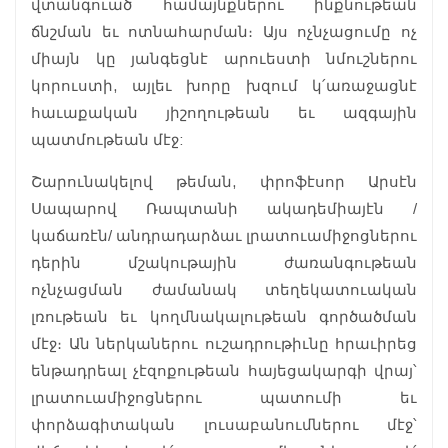
վտանգուած համայնքներու ինքնութեան
ճնշման եւ ոտնահարման։ Այս ոչնչացումը ոչ
միայն կը յանգեցնէ արուեստի նմուշներու
կորուստի, այլեւ խորը խզում կ՛առաջացնէ
հաւաքական յիշողութեան եւ ազգային
պատմութեան մէջ:
Շարունակելով թեման, փրոֆէսոր Արսէն
Սապարով Ռապտանի ակադեմիայէն /
կաճառէն/ անդրադարձաւ լրատուամիջոցներու
դերին մշակութային ժառանգութեան
ոչնչացման ժամանակ տեղեկատուական
լռութեան եւ կողմնակալութեան գործածման
մէջ։ Ան ներկաներու ուշադրութիւնը հրաւիրեց
ենթադրեալ չէզոքութեան հայեցակարգի վրայ՝
լրատուամիջոցներու պատումի եւ
փորձագիտական ​​լուսաբանումներու մէջ՝