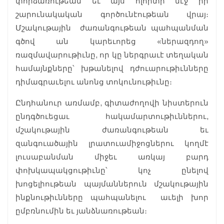
փորձառութեան եւ այս ոլորտի մէջ իր
շարունակական գործունէութեան վրայ։
Մշակութային ժառանգութեան պահպանման
գծով ան կարեւորեց «ներազդող»
ռազմավարութիւնը, որ կը ներգրաւէ տեղական
համայնքները՝ խթանելով դժուարութիւնները
դիմագրաւելու անոնց տոկունութիւնը։
Ընդհանուր առմամբ, գիտաժողովի նիստերուն
ընդգծուեցաւ հակամարտութիւններու,
մշակութային ժառանգութեան եւ
զանգուածային լրատուամիջոցներու կողմէ
լուսաբանման միջեւ առկայ բարդ
փոխկապակցութիւնը՝ կոչ ընելով
խոցելիութեան պայմաններուն մշակութային
ինքնութիւնները պահպանելու աւելի խոր
ըմբռնումին եւ յանձնառութեան։