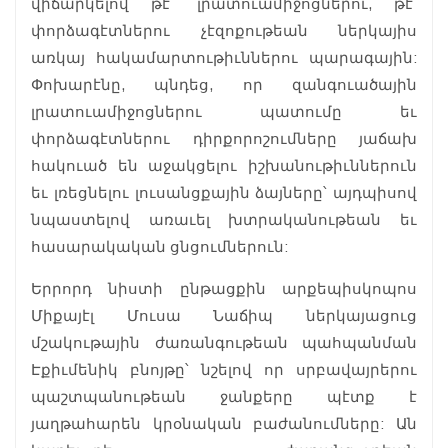
վիճարկելով թէ՛ լրատուամիջոցներու, թէ՛
փորձագէտներու չէզոքութեան ներկայիս
առկայ հակամարտութիւններու պարագային:
Փոխարէնը, պնդեց, որ զանգուածային
լրատուամիջոցներու պատումը եւ
փորձագէտներու դիրքորոշումները յաճախ
հակուած են աջակցելու իշխանութիւններուն
եւ լռեցնելու լուսանցքային ձայները՝ այդպիսով
նպաստելով առաւել խտրականութեան եւ
հասարակական ցնցումներուն:
Երրորդ նիստի ընթացքին արքեպիսկոպոս
Միքայէլ Մուսա Նաճիպ ներկայացուց
մշակութային ժառանգութեան պահպանման
Էքիւմենիկ բնոյթը՝ նշելով որ սրբավայրերու
պաշտպանութեան ջանքերը պէտք է
յաղթահարեն կրօնական բաժանումները: Ան