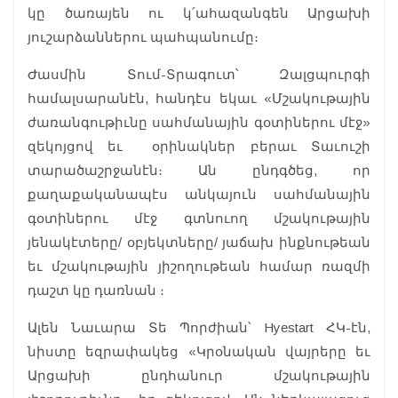
կը ծառայեն ու կ՛ահազանգեն Արցախի
յուշարձաններու պահպանումը։
Ժասմին Տում-Տրագուտ՝ Զալցպուրգի
համալսարանէն, հանդէս եկաւ «Մշակութային
ժառանգութիւնը սահմանային գօտիներու մէջ»
զեկոյցով եւ օրինակներ բերաւ Տաւուշի
տարածաշրջանէն։ Ան ընդգծեց, որ
քաղաքականապէս անկայուն սահմանային
գօտիներու մէջ գտնուող մշակութային
յենակէտերը/ օբյեկտները/ յաճախ ինքնութեան
եւ մշակութային յիշողութեան համար ռազմի
դաշտ կը դառնան ։
Ալեն Նաւարա Տե Պորժիան՝ Hyestart ՀԿ-էն,
նիստը եզրափակեց «Կրօնական վայրերը եւ
Արցախի ընդհանուր մշակութային