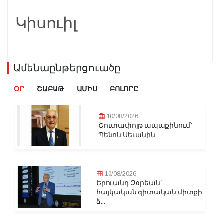
Կիսուիլ
Ամենաընթերցուածը
ՕՐ
ՇԱԲԱԹ
ԱՄԻՍ
ԲՈԼՈՐԸ
10/08/2026
Շուտափոյթ ապաքինում՝
Պենոն Սեւանին
10/08/2026
Երուանդ Զօրեան՝
հայկական գիտական միտքի
ձ...