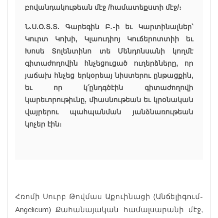
բովանդակութեան մէջ /համատեքստի մէջ/։
Ն.Ս.Օ.Տ.Տ. Գարեգին Բ․-ի եւ Կարտինալներ՝
Կուրտ Կոխի, Կլաուդիոյ Կուճերոտտիի եւ
Խոսե Տոլենտինո տե Մենդոնսանի կողմէ
գիտաժողովին հնչեցուցած ուղերձները, որ
յաճախ հնչեց երկօրեայ նիստերու ընթացքին,
եւ որ կ՛ընդգծէին գիտաժողովի
կարեւորութիւնը, միասնութեան եւ կրօնական
վայրերու պահպանման յանձնառութեան
կոչեր էին։
Հռոմի Սուրբ Թովմաս Աքուինացի (Անճելիգում-
Angelicum) Քահանայական համալսարանի մէջ,