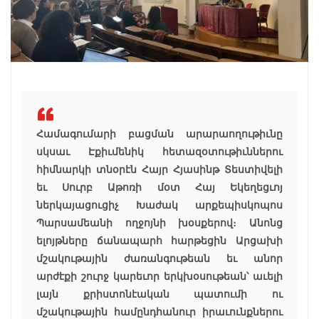
Համագումարի բացման արարաողութիւնը
սկսաւ Էքիւմենիկ հետազօտութիւններու
հիմնարկի տնօրէն Հայր Հյասինթ Տեստիվելի
եւ Սուրբ Աթոռի մօտ Հայ Եկեղեցւոյ
ներկայացուցիչ Խաժակ արքեպիսկոպոս
Պարսամեանի ողջոյնի խօսքերով։ Անոնց
ելոյթները ճանապարհ հարթեցին Արցախի
մշակութային ժառանգութեան եւ անոր
արժէքի շուրջ կարեւոր երկխօսութեան՝ աւելի
լայն քրիստոնէական պատումի ու
մշակութային համընդհանուր իրաւունքներու