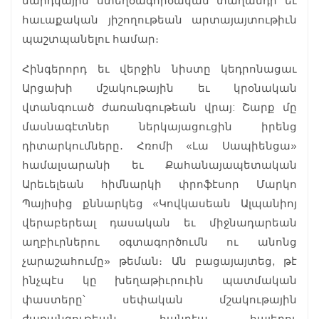
մարդկային ստեղծագործական տաղանդի եւ
հաւաքական յիշողութեան արտայայտութիւն
պաշտպանելու համար։
Հինգերորդ եւ վերջին նիստը կեդրոնացաւ
Արցախի մշակութային եւ կրօնական
վտանգուած ժառանգութեան վրայ: Շարք մը
մասնագէտներ ներկայացուցին իրենց
դիտարկումները․ Հռոմի «Լա Սապիենցա»
համալսարանի եւ Քահանայապետական
Արեւելեան հիմնարկի փրոֆէսոր Մարկո
Պայիսից քննարկեց «Կովկասեան Ալպանիոյ
վերաբերեալ դասական եւ միջնադարեան
աղբիւրներու օգտագործումն ու անոնց
չարաշահումը» թեման։ Ան բացայայտեց, թէ
ինչպէս կը խեղաթիւրուին պատմական
փաստերը՝ սեփական մշակութային
ժառանգութեան հանդէպ հայերու