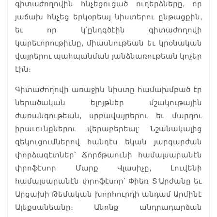
գիտաժողովին հնչեցուցած ուղերձները, որ
յաճախ հնչեց երկօրեայ նիստերու ընթացքին,
եւ որ կ՛ընդգծէին գիտաժողովի
կարեւորութիւնը, միասնութեան եւ կրօնական
վայրերու պահպանման յանձնառութեան կոչեր
էին։
Գիտաժողովի առաջին նիստը համախմբած էր
ներածական ելոյթներ մշակութային
ժառանգութեան, սրբավայրերու եւ մարդու
իրաւունքներու վերաբերեալ: Նշանակալից
զեկուցումներով հանդէս եկան յարգարժան
փորձագէտներ՝ Ճորճթաունի համալսարանէն
փրոֆէսոր Մարք Վլասիչը, Լուվենի
համալսարանէն փրոֆէսոր՝ Փիեռ Տ’Արժանը եւ
Արցախի Թեմական խորհուրդի անդամ Արմինէ
Ալեքսանեանը։ Անոնք անդրադարձան