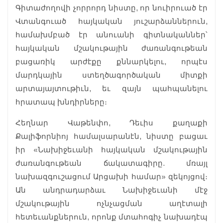
Գիտաժողովի չորրորդ նիստը, որ նուիրուած էր
Վտանգուած հայկական յուշարձաններուն,
համախմբած էր անուանի գիտնականներ՝
հայկական մշակութային ժառանգութեան
բացառիկ արժէքը քննարկելու, որպէս
մարդկային ստեղծագործական միտքի
արտայայտութիւն, եւ զայն պահպանելու
հրատապ խնդիրները։
Հեղնար Վաթենփո, Դեւիս քաղաքի
Քալիֆորնիոյ համալսարանէն, նիստը բացաւ
իր «Նախիջեւանի հայկական մշակութային
ժառանգութեան ճակատագիրը. մռայլ
նախազգուշացում Արցախի համար» զեկոյցով։
Ան անդրադարձաւ Նախիջեւանի մէջ
մշակութային ոչնչացման աղէտալի
հետեւանքներուն, որոնք մտահոգիչ նախադէպ