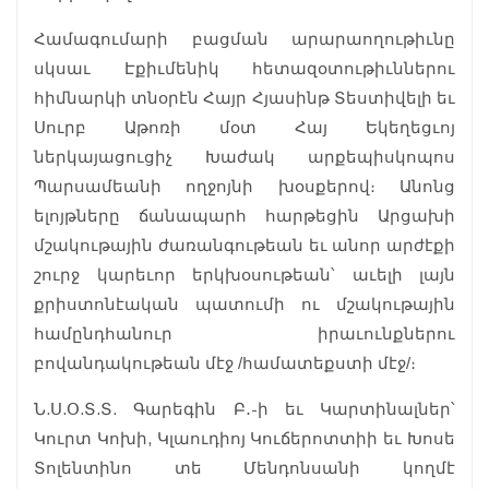
Համագումարի բացման արարաողութիւնը
սկսաւ Էքիւմենիկ հետազօտութիւններու
հիմնարկի տնօրէն Հայր Հյասինթ Տեստիվելի եւ
Սուրբ Աթոռի մօտ Հայ Եկեղեցւոյ
ներկայացուցիչ Խաժակ արքեպիսկոպոս
Պարսամեանի ողջոյնի խօսքերով։ Անոնց
ելոյթները ճանապարհ հարթեցին Արցախի
մշակութային ժառանգութեան եւ անոր արժէքի
շուրջ կարեւոր երկխօսութեան՝ աւելի լայն
քրիստոնէական պատումի ու մշակութային
համընդհանուր իրաւունքներու
բովանդակութեան մէջ /համատեքստի մէջ/։
Ն.Ս.Օ.Տ.Տ. Գարեգին Բ․-ի եւ Կարտինալներ՝
Կուրտ Կոխի, Կլաուդիոյ Կուճերոտտիի եւ Խոսե
Տոլենտինո տե Մենդոնսանի կողմէ