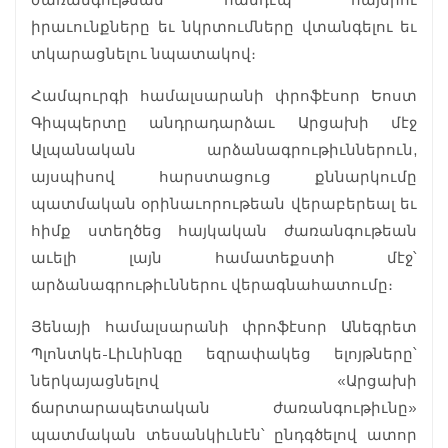
իրաւունքները եւ նկրտումները վտանգելու եւ
տկարացնելու նպատակով։
Համպուրգի համալսարանի փրոֆէսոր Եոստ
Գիպպերտը անդրադարձաւ Արցախի մէջ
Ալպանական արձանագրութիւններուն,
այսպիսով հարստացուց քննարկումը
պատմական օրինաւորութեան վերաբերեալ եւ
հիմք ստեղծեց հայկական ժառանգութեան
աւելի լայն համատեքստի մէջ՝
արձանագրութիւններու վերագնահատումը։
Յենայի համալսարանի փրոֆէսոր Անեգրետ
Պլոնտկե-Լիւնինգը եզրափակեց ելոյթները՝
ներկայացնելով «Արցախի
ճարտարապետական ժառանգութիւնը»
պատմական տեսանկիւնէն՝ ընդգծելով ատոր