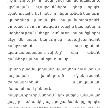
յիշողութիւնը» իր զեկոյցով։ Ան ներկայացուց
կրօնական յուշարձաններու դերը որպէս
մշակութային եւ հոգեւոր ինքնութեան կարեւոր
պահոցներ, յատկապէս հակամարտութենէն
տուժած եւ փոփոխական ուժային կառոյցներու
ազդեցութեան ներքոյ գտնուող տարածքներու
մէջ։ Ան նաեւ կարեւորեց համաշխարհային
հանրութեան հաւաքական
պատասխանատուութիւնը՝ այս անգին
գանձերը պահպանելու համար։
Նիստը բազմակողմանի պատկերացում տուաւ
հայկական վտանգուած մշակութային
ժառանգութեան պահպանման
մարտահրաւէրներուն եւ
հնարաւորութիւններուն՝ կոչ ընելով անյապաղ
քայլեր ձեռնարկել այդ յուշարձանները որպէս