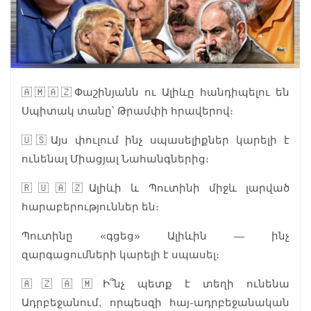
🇦🇲🇦🇿Փաշինյանն ու Ալիևը հանդիպելու են
Սպիտակ տանը՝ Թրամփի հրավերով։
🇺🇸Այս փուլում ինչ սպասելիքներ կարելի է
ունենալ Միացյալ Նահանգներից։
🇷🇺🇦🇿Ալիևի և Պուտինի միջև լարված
հարաբերություններ են։
Պուտինը «գցեց» Ալիևին — ինչ
զարգացումների կարելի է սպասել։
🇦🇿🇦🇲Ի՞նչ պետք է տեղի ունենա
Ադրբեջանում, որպեսզի հայ-ադրբեջանական