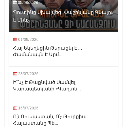
05/08/2026
Պուտինը Սխալվեց․ Փաշինյանը Գնալու
Է Մինչ...
01/08/2026
Հայ Եկեղեցին Թերացել Է․․․
Ժամանակն Է Արմ...
23/07/2026
Ի՞նչ Է Թաքնված Սամվել
Կարապետյանի «Գաղտն...
16/07/2026
Ո՛չ Ռուսաստան, Ո՛չ Թուրքիա.
Հայաստանը Պե...