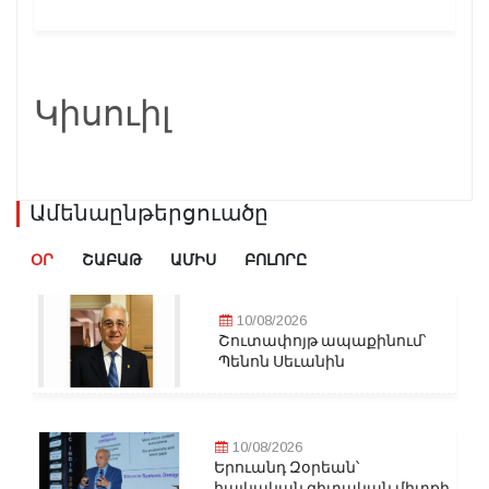
Կիսուիլ
Ամենաընթերցուածը
ՕՐ
ՇԱԲԱԹ
ԱՄԻՍ
ԲՈԼՈՐԸ
10/08/2026
Շուտափոյթ ապաքինում՝
Պենոն Սեւանին
10/08/2026
Երուանդ Զօրեան՝
հայկական գիտական միտքի