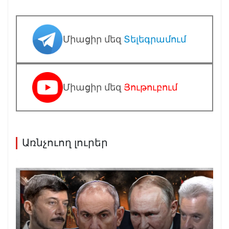
Միացիր մեզ
Տելեգրամում
Միացիր մեզ
Յութուբում
Առնչուող լուրեր