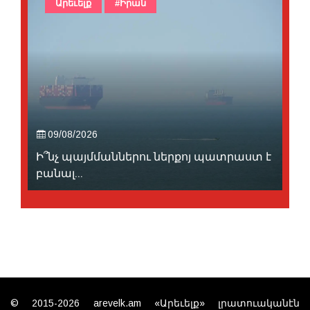
Արեւելք
#Իրան
09/08/2026
Ի՞նչ պայմմաններու ներքոյ պատրաստ է
բանալ...
© 2015-2026 arevelk.am «Արեւելք» լրատուականէն