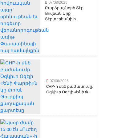
07/08/2026
Բարձրաշնորհ Տէր
Յովնան Արք.
Տէրտէրեանի հ...
07/08/2026
CHP-ի մեծ բաժանումը․
Օզկիւր Օզէլի «Ենի Փ...