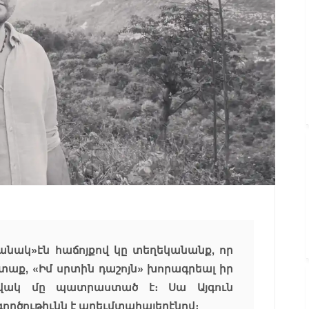
մանակ»էն հաճոյքով կը տեղեկանանք, որ
ւտաք, «Իմ սրտին դաշոյն» խորագրեալ իր
ովակ մը պատրաստած է։ Սա Այգուն
րծութիւնն է արեւմտահայերէնով։