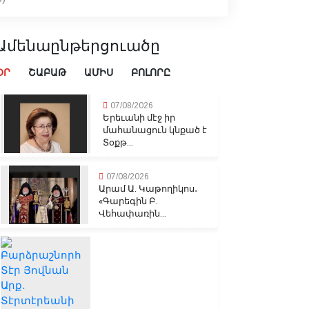
Ամենաընթերցուածը
ՕՐ
ՇԱԲԱԹ
ԱՄԻՍ
ԲՈԼՈՐԸ
07/08/2026
Երեւանի մէջ իր
մահանացուն կնքած է
Տօքթ...
07/08/2026
Արամ Ա. Կաթողիկոս․
«Գարեգին Բ.
Վեհափառին...