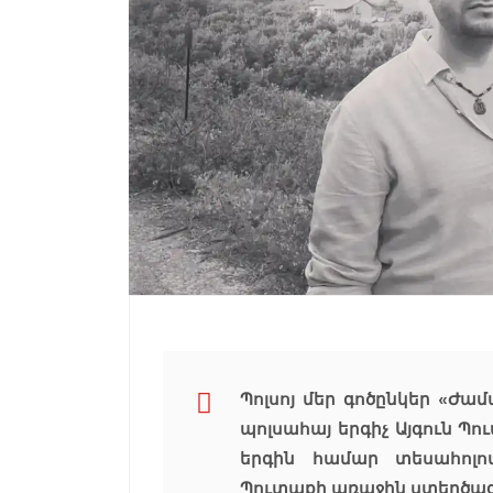
Պոլսոյ մեր գոծընկեր «Ժա
պոլսահայ երգիչ Այգուն Պո
երգին համար տեսահոլ
Պուտաքի առաջին ստեղծագո