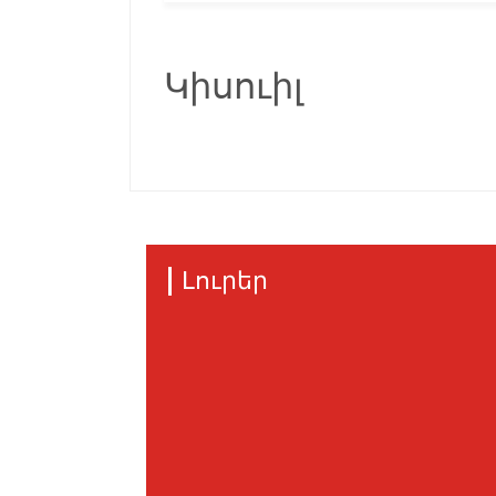
Կիսուիլ
Լուրեր