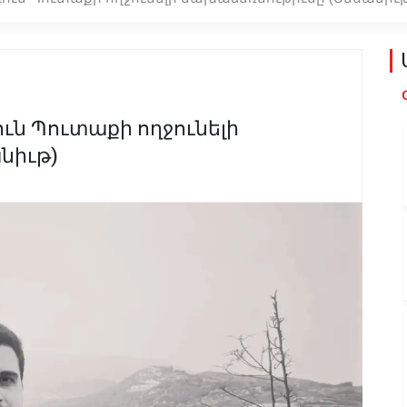
գուն Պուտաքի ողջունելի
նիւթ)