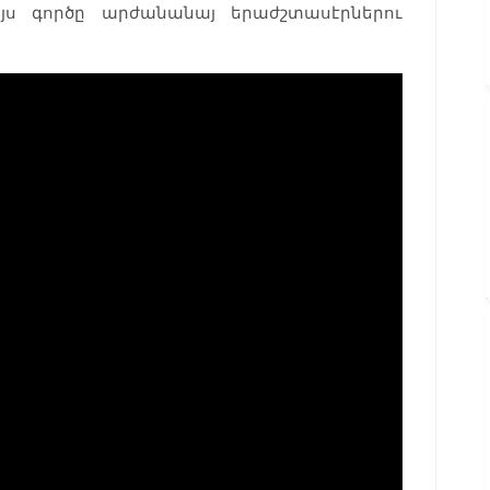
յս գործը արժանանայ երաժշտասէրներու