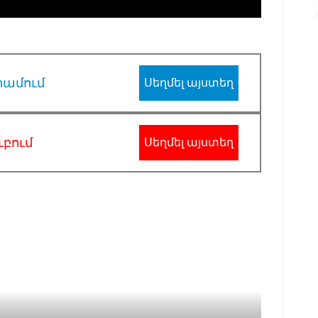
րամում
Սեղմել այստեղ
ւբում
Սեղմել այստեղ