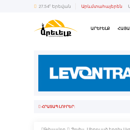
c
27.54
Երեվան
Արևմտահայերեն
ԱՐԵՒԵԼՔ
ՀԱՅԱ
ՀՐԱՏԱՊ ԼՈՒՐԵՐ:
Գլխավոր
Պոլիս. Սիրուած երգիչ Ա