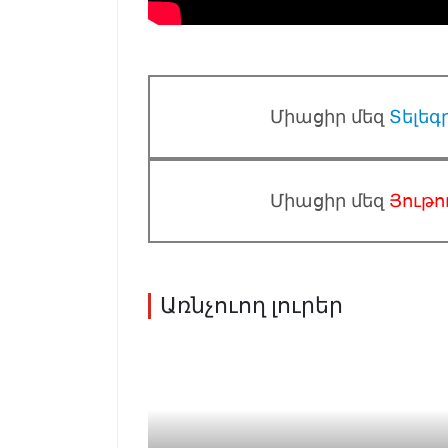
Միացիր մեզ
Տելեգ
Միացիր մեզ
Յութո
Առնչուող լուրեր