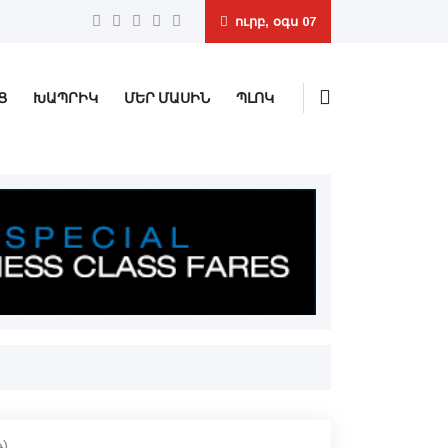
ուրբ, օգս 07
Ց
ԽԱՊՐԻԿ
ՄԵՐ ՄԱՍԻՆ
ՊԼՈԿ
)