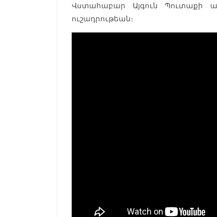
Վստահաբար Այգուն Պուտաքի ա
ուշադրութեան։