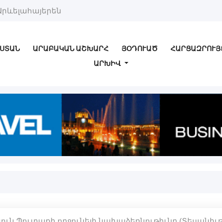
Արևելահայերեն
ՍՏԱՆ
ԱՐԱԲԱԿԱՆ ԱՇԽԱՐՀ
ՅՕԴՈՒԱԾ
ՀԱՐՑԱԶՐՈՒՅ
ԱՐԽԻՎ
յգուն Պուտաքի ողջունելի նախաձեռնութիւնը (Տեսանիւթ