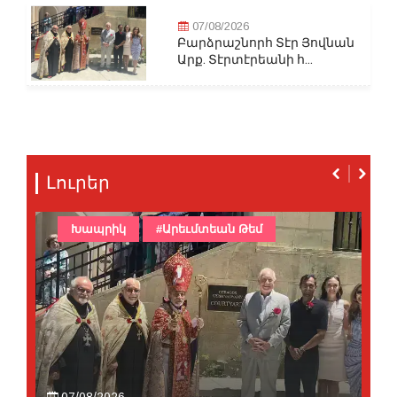
07/08/2026
Բարձրաշնորհ Տէր Յովնան
Արք. Տէրտէրեանի հ...
Լուրեր
Խապրիկ
#Արեւմտեան Թեմ