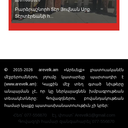
07/08/2026
Բարձրաշնորհ Տէր Յովնան Արք.
Տէրտէրեանի հ...
© 2015-2026 arevelk.am «Արեւելք» լրատուականէն
մէջբերումներու յղումը կատարելը պարտադիր է
(www.arevelk.am): Կայքին մէջ տեղ գտած նիւթերը
անպայման չէ, որ կը ներկայացնեն խմբագրութեան
տեսակէտները: Գովազդներու բովանդակութեան
համար կայքը պատասխանատուութիւն չի կրեր:
Հեռ՝ 077-556870
Էլ. փոստ՝ Arevelk1@gmail.com
Գովազդի համար զանգահարել`077-556870