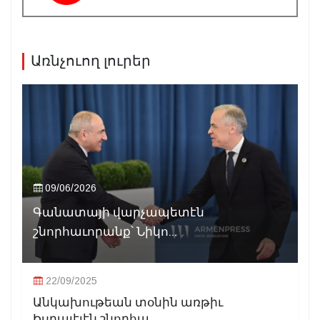
Առնչուող լուրեր
09/06/2026
Գանատայի վարչապետէն
շնորհաւորանք՝ Նիկո...
22/09/2025
Անկախութեան տօնին առթիւ
Իսրայէլէն շնորհա...