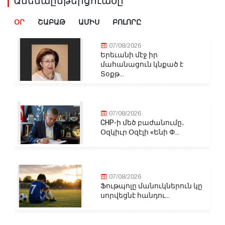
Ամենաընթերցուածը
ՕՐ
ՇԱԲԱԹ
ԱՄԻՍ
ԲՈԼՈՐԸ
07/08/2026
Երեւանի մէջ իր
մահանացուն կնքած է
Տօքթ...
07/08/2026
CHP-ի մեծ բաժանումը․
Օզկիւր Օզէլի «Ենի Փ...
07/08/2026
Ֆութպոլը մանուկներուն կը
սորվեցնէ հանդու...