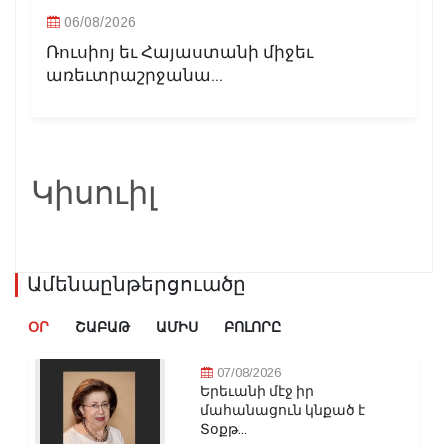
06/08/2026
Ռուսիոյ եւ Հայաստանի միջեւ
առեւտրաշրջանա...
Կիսուիլ
Ամենաընթերցուածը
ՕՐ
ՇԱԲԱԹ
ԱՄԻՍ
ԲՈԼՈՐԸ
07/08/2026
Երեւանի մէջ իր
մահանացուն կնքած է
Տօքթ...