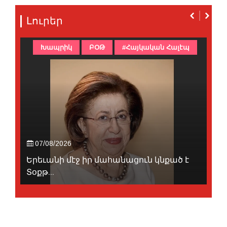
Լուրեր
Խապրիկ
ԲՕԹ
#Հայկական Հալէպ
07/08/2026
Երեւանի մէջ իր մահանացուն կնքած է
Տօքթ...