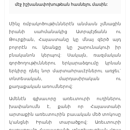
մէջ իշխանափոխութեան հասնելու մասին:
Մինչ ռմբակոծութիւններէն անմասն չմնացին
իրանի սահմանակից Ատրպէյճանն ու
Թուրքիան, Հայաստանը կը մնայ զերծ այդ
բոլորէն ու կեանքը կը շարունակուի իր
բնականոն կերպով: Սակայն, ռազմական
գործողութիւններու երկարաձգումը կրնան
երկիրը դնել նոր մարտահրաւէրներու առջեւ`
տնտեսական, մարդասիրական ու
քաղաքական առումներով:
Ամենէն գլխաւորը առեւտուրի ուղիներու
խափանումն է, քանի որ Հայաստանի
արտաքին առեւտուրին բաւական մեծ տոկոսը
կ’անցնի Իրանի տարածքով: Առեւտուրի
դադարումը Հայաստանի տնտեսութեան վրայ