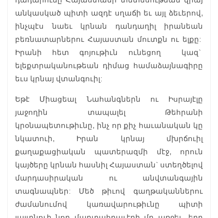
անկասկած պիտի ազդէ սղաճի եւ այլ ձեւերով,
ինչպէս նաեւ կրնան դանդաղիլ իրանեան
բեռնատարներու Հայաստան մուտքն ու ելքը:
Իրանի հետ գոյութիւն ունեցող կազ`
ելեքտրականութեան դիմաց համաձայնագիրը
եւս կրնայ վտանգուիլ:
Եթէ Միացեալ Նահանգներն ու Իսրայէլը
յաջողին տապալել Թեհրանի
կրօնապետութիւնը, ինչ որ քիչ հաւանական կը
նկատուի, Իրան կրնայ մխրճուիլ
քաղաքացիական պատերազմի մէջ, որուն
կայծերը կրնան հասնիլ Հայաստան` ստեղծելով
մարդասիրական ու անվտանգային
տագնապներ: Մեծ թիւով գաղթականներու
ժամանումով կառավարութիւնը պիտի
յայտնուի նոր մարտահրաւէրի մը առջեւ, երբ