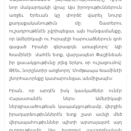
նոր մակարդակի վրայ: Այս իրողութիւններուն
առջեւ Երեւան կը փորձէ վարել նուրբ
քաղաքականութիւն մը: Շատերու
ուշադրութենէն չվրիպեցաւ այն հանգամանքը,
որ Ամերիկայի ու Իսրայէլի հարուածներուն զոհ
գացած Իրանի գերագոյն առաջնորդ` Ալի
Խամինէի մահէն ետք, վարչապետ Փաշինեան
իր ցաւակցութիւնը յղեց երկու օր ուշացումով:
Թէեւ, նորընտիր առջնորդ` Մոժթապա Խամինէի
շնորհաւորնքը կատարուեցաւ անմիջապէս:
Իրան, որ արդէն իսկ կասկածներ ունէր
Հայաստանէն ներս Ամերիկայի
ներգրաւածութեան կապակցութեամբ, վերջին
իրադարձութիւններէն ետք շատ աւելի մեծ
վերապահութիւններ պիտի արտայայտէ այդ
ուղղութեամբ: Այս հարցով պաշտօնական