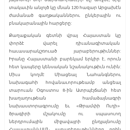
տակաւին անլոյծ կը մնան 120 հազար Արցախէն
ժամանած գաղթականներու ընկերային ու
բնակարանային հարցերը:
Քաղաքական գետնի վրայ Հայաստան կը
փորձէ վարել դիւանագիտական
հաւասարակշռուած յարաբերութիւններ:
Իրանը Հայաստանի բարեկամ երկիր է, որուն
հետ կապերը կենսական նշանակութիւն ունին:
Միւս կողմէ Միացեալ Նահանգներու
նախագահի հովանաւորութեամբ անցեալ
տարուան Օգոստոս 8-ին Ատրպէյճանի հետ
խաղաղութեան համաձայնագրի
նախաստորագրումը եւ «Թրամփի Ուղի»
ծրագիրի մշակումը ու սպասուող
ներդրումային միջավայրի ընդլայնումը
ՀայաստանևԱՄՆ յարաբերութիւնները դրին