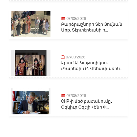
07/08/2026
Բարձրաշնորհ Տէր Յովնան
Արք. Տէրտէրեանի հ...
07/08/2026
Արամ Ա. Կաթողիկոս․
«Գարեգին Բ. Վեհափառին...
07/08/2026
CHP-ի մեծ բաժանումը․
Օզկիւր Օզէլի «Ենի Փ...