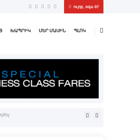
ուրբ, օգս 07
Ց
ԽԱՊՐԻԿ
ՄԵՐ ՄԱՍԻՆ
ՊԼՈԿ
ղծել
Երեւանի մէջ կը հասկանան