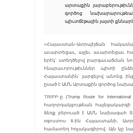
արտաքին յարաբերութիւնն
գործոց նախարարութե
պիւտճէթային յայտի քննա
«Հայաստան-Ատրպէյճան հակամա
աւարտեցաւ, այլեւ աւարտեցաւ հ
երէկ՝ ստեղծելով բարգաւաճման նո
հնարաւորութիւններ պիտի ընձե
Հայաստանին՝ յարգելով անոնց ինք
ըսած է ԱՄՆ Արտաքին գործոց նախ
TRIPP-ը (Trump Route for Internatio
հաղորդակցութեան հայեցակարգի ն
ձեռք բերուած է ԱՄՆ նախագահ Տ
օգոստոս 8-ին Հայաստանի, Ատր
համատեղ հռչակագիրով: Այն կը 