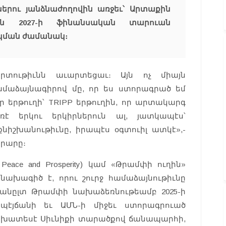
երու յանձնաժողովին առջեւ՝ Արտաքին
ան 2027-ի ֆինանսական տարուան
րկման ժամանակ։
րտութիւնն աւարտեցաւ։ Այն ոչ միայն
ամաձայնագիրով մը, որ ես ստորագրած եմ
ր երթուղի՝ TRIPP երթուղին, որ արտակարգ
ռէ երկու երկիրներուն ալ, յատկապէս՝
նիշխանութիւնը, իրապէս օգտուիլ ատկէ»,-
արարը։
nal Peace and Prosperity) կամ «Թրամփի ուղին»
ախագիծ է, որու շուրջ համաձայնութիւնը
անըլտ Թրամփի նախաձեռնութեամբ 2025-ի
պէյճանի եւ ԱՄՆ-ի միջեւ ստորագրուած
նախատեսէ Սիւնիքի տարածքով ճանապարհի,