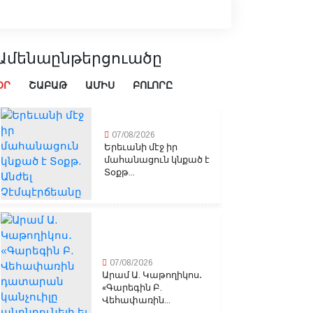
Ամենաընթերցուածը
ՕՐ
ՇԱԲԱԹ
ԱՄԻՍ
ԲՈԼՈՐԸ
07/08/2026
Երեւանի մէջ իր
մահանացուն կնքած է
Տօքթ...
07/08/2026
Արամ Ա. Կաթողիկոս․
«Գարեգին Բ.
Վեհափառին...