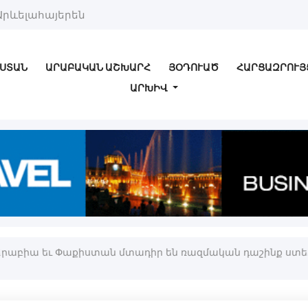
Արևելահայերեն
ՍՏԱՆ
ԱՐԱԲԱԿԱՆ ԱՇԽԱՐՀ
ՅՕԴՈՒԱԾ
ՀԱՐՑԱԶՐՈՒՅ
ԱՐԽԻՎ
Արաբիա եւ Փաքիստան մտադիր են ռազմական դաշինք ստե