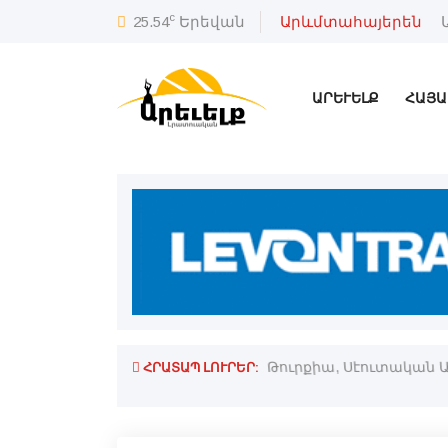
c
25.54
Երեվան
Արևմտահայերեն
ԱՐԵՒԵԼՔ
ՀԱՅԱ
ՀՐԱՏԱՊ ԼՈՒՐԵՐ:
ն եւ պիտի շարժին դէպի Էջմիածին.
Թուրքիա, Սէուտական 