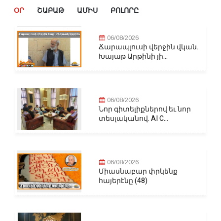
ՕՐ
ՇԱԲԱԹ
ԱՄԻՍ
ԲՈԼՈՐԸ
06/08/2026
Ճարապլուսի վերջին վկան.
Խայաթ Արթինի յի...
06/08/2026
Նոր գիտելիքներով եւ նոր
տեսլականով. AI C...
06/08/2026
Միասնաբար փրկենք
հայերէնը (48)