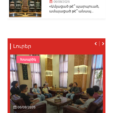
06/08/2026
«Ամլացած թէ՞ պարպուած,
ամայացած թէ՞ անապ...
Լուրեր
Խապրիկ
06/08/2026