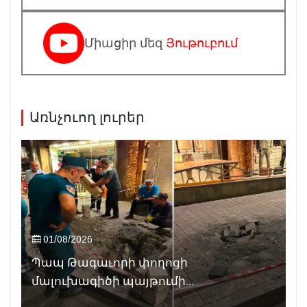
Միացիր մեզ
Յութուբում
Առնչուող լուրեր
01/08/2026
Պապ Թագաւորի փողոցի
մալուխագիծի պայթումի...