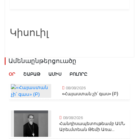
Կիսուիլ
Ամենաընթերցուածը
ՕՐ
ՇԱԲԱԹ
ԱՄԻՍ
ԲՈԼՈՐԸ
08/08/2026
«Հայաստան չի՛ գաս» (Բ)
08/08/2026
Հանդիսապետութեամբ ԱՄՆ
Արեւմտեան Թեմի Առա...