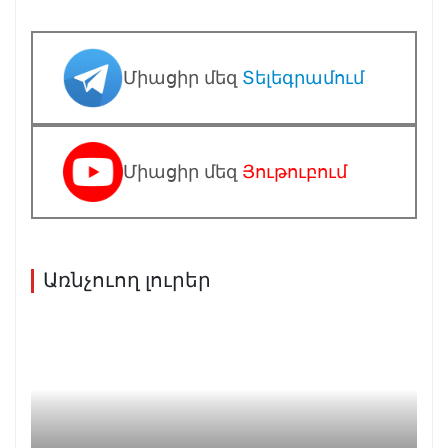
Միացիր մեզ
Տելեգրամում
Միացիր մեզ
Յութուբում
Առնչուող լուրեր