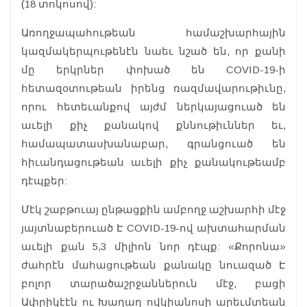
(18 տոկոսով):
Առողջապահութեան համաշխարհային
կազմակերպութենէն նաեւ նշած են, որ քանի
մը երկրներ փոխած են COVID-19-ի
հետազօտութեան իրենց ռազմավարութիւնը,
որու հետեւանքով այժմ ներկայացուած են
աւելի քիչ քանակով քննութիւններ եւ,
համապատասխանաբար, գրանցուած են
հիւանդացութեան աւելի քիչ քանակութեամբ
դէպքեր:
Մէկ շաբթուայ ընթացքին ամբողջ աշխարհի մէջ
յայտնաբերուած Է COVID-19-ով ախտահարման
աւելի քան 5,3 միլիոն նոր դէպք: «Քորոնա»
ժահրէն մահացութեան քանակը նուազած Է
բոլոր տարածաշրջաններուն մէջ, բացի
Ափրիկէէն ու Խաղաղ ովկիանոսի արեւմտեան