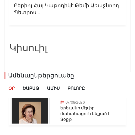
Բերիոյ Հայ Կաթողիկէ Թեմի Առաջնորդ
Պետրոս...
Կիսուիլ
Ամենաընթերցուածը
ՕՐ
ՇԱԲԱԹ
ԱՄԻՍ
ԲՈԼՈՐԸ
07/08/2026
Երեւանի մէջ իր
մահանացուն կնքած է
Տօքթ...