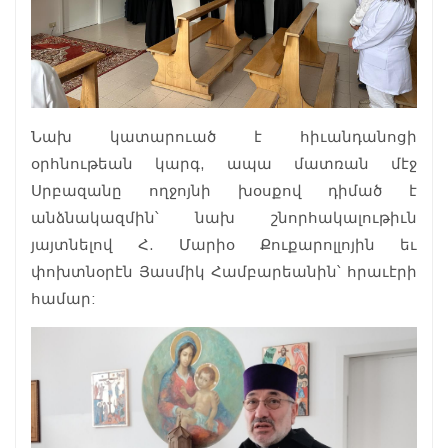
Նախ կատարուած է հիւանդանոցի
օրհնութեան կարգ, ապա մատռան մէջ
Սրբազանը ողջոյնի խօսքով դիմած է
անձնակազմին՝ նախ շնորհակալութիւն
յայտնելով Հ. Մարիօ Քուքարոլլոյին եւ
փոխտնօրէն Յասմիկ Համբարեանին՝ հրաւէրի
համար: