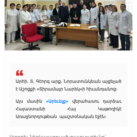
Արհի. Տ. Գէորգ արք. Նորատունկեան այցելած
է Աշոցքի «Տիրամայր Նարեկ»ի հիւանդանոց։
Այս մասին
«Արեւելք»
վերահասու դարձաւ
Հայաստանի Հայ Կաթողիկէ
Առաջնորդութեան պաշտօնական էջէն։
Ստորեւ ներկայացուած լրատւութիւնը՝