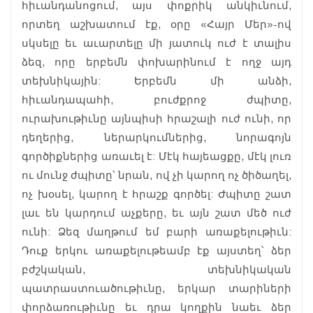
հիւանդանոցում, այս փոքրիկ անկիւնում,
որտեղ աշխատում էք, օրը «Հայր Մեր»-ով
սկսելը եւ աւարտելը մի յատուկ ուժ է տալիս
ձեզ, որը երբեմն փոխարինում է ողջ այդ
տեխնիկային: Երբեմն մի անձի,
հիւանդապահի, բուժքրոջ ժպիտը,
ուրախութիւնը այնպիսի հրաշալի ուժ ունի, որ
դեղերից, ներարկումներից, նորագոյն
գործիքներից առաւել է: Մէկ հայեացքը, մէկ լուռ
ու մունջ ժպիտը՝ նրան, ով չի կարող ոչ ծիծաղել,
ոչ խօսել, կարող է հրաշք գործել: Ժպիտը շատ
լաւ են կարդում աչքերը, եւ այն շատ մեծ ուժ
ունի: Ձեզ մաղթում եմ բարի առաքելութիւն:
Դուք երկու առաքելութեամբ էք այստեղ՝ ձեր
բժշկական, տեխնիկական
պատրաստուածութիւնը, երկար տարիների
փորձառութիւնը եւ դրա կողքին նաեւ ձեր