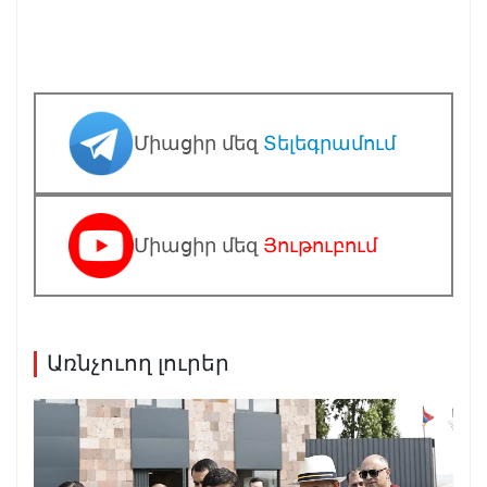
Միացիր մեզ
Տելեգրամում
Միացիր մեզ
Յութուբում
Առնչուող լուրեր