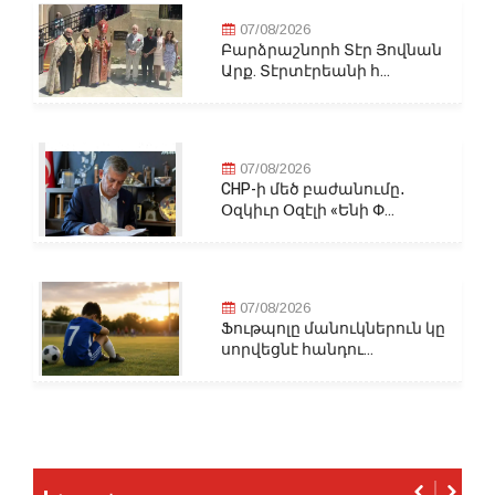
07/08/2026
Բարձրաշնորհ Տէր Յովնան
Արք. Տէրտէրեանի հ...
07/08/2026
CHP-ի մեծ բաժանումը․
Օզկիւր Օզէլի «Ենի Փ...
07/08/2026
Ֆութպոլը մանուկներուն կը
սորվեցնէ հանդու...