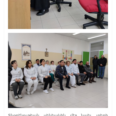
Տնօրէնութեան սենեակին մէջ նաեւ տեղի