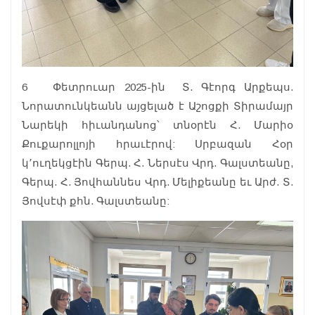
6 Փետրուար 2025-ին Տ. Գէորգ Արքեպս.
Նորատունկեանն այցելած է Աշոցքի Տիրամայր
Նարեկի հիւանդանոց՝ տնօրէն Հ. Մարիօ
Քուքարոլլոյի հրաւէրով: Սրբազան Հօր
կ՚ուղեկցէին Գերպ. Հ. Ներսէս Վրդ. Գալստեանը,
Գերպ. Հ. Յովհաննես Վրդ. Մելիքեանը եւ Արժ. Տ.
Յովսէփ քհն. Գալստեանը: