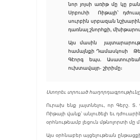
նոր յոյսի առիթ մը կը բա
Սրբուհի Ռիթայի՝ դժուա
սուրբին սրբազան նշխարի
դառնալ շնորհքի, մխիթարո
Այս մասին յայտարարութ
համայնքի Դամասկոսի Թեմը
Գէորգ եպս. Ասատուրեա
ուխտավայր- շիրիմը։
Ստորեւ տրուած հաղորդագրութիւնը
Ուրախ ենք յայտնելու, որ Գերշ. Տ
Ռիթայի վանք՝ անլուծելի եւ դժուար
օրհնութեամբ լեցուն մթնոլորտի մը մ
Այս օրհնաբեր այցելութեան ընթաց