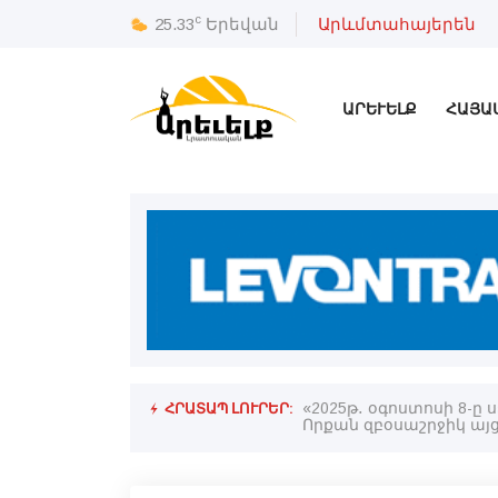
c
25.33
Երեվան
Արևմտահայերեն
ԱՐԵՒԵԼՔ
ՀԱՅԱ
ՀՐԱՏԱՊ ԼՈՒՐԵՐ:
«2025թ․ օգոստոսի 8-ը