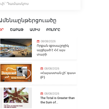
ւի՝ Դամասկոս
Ամենաընթերցուածը
ՕՐ
ՇԱԲԱԹ
ԱՄԻՍ
ԲՈԼՈՐԸ
08/08/2026
Որքան զբօսաշրջիկ
այցելած է ՀՀ այս
տարի
08/08/2026
«Հայաստան չի՛ գաս»
(Բ)
08/08/2026
The Total is Greater than
the Sum of...