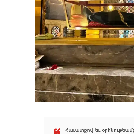
Հաւատքով եւ օրհնութեամբ