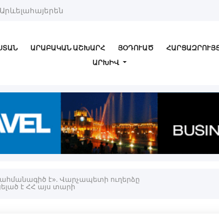
Արևելահայերեն
ՍՏԱՆ
ԱՐԱԲԱԿԱՆ ԱՇԽԱՐՀ
ՅՕԴՈՒԱԾ
ՀԱՐՑԱԶՐՈՒՅ
ԱՐԽԻՎ
 սահմանագիծ է». Վարչապետի ուղերձը