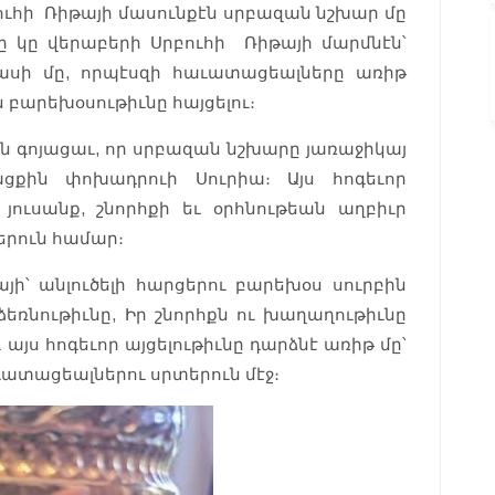
հի Ռիթայի մասունքէն սրբազան նշխար մը
ը կը վերաբերի Սրբուհի Ռիթայի մարմնէն՝
մասի մը, որպէսզի հաւատացեալները առիթ
ն բարեխօսութիւնը հայցելու։
ւն գոյացաւ, որ սրբազան նշխարը յառաջիկայ
քին փոխադրուի Սուրիա։ Այս հոգեւոր
յուսանք, շնորհքի եւ օրհնութեան աղբիւր
երուն համար։
այի՝ անլուծելի հարցերու բարեխօս սուրբին
ձեռնութիւնը, Իր շնորհքն ու խաղաղութիւնը
ւ այս հոգեւոր այցելութիւնը դարձնէ առիթ մը՝
ւատացեալներու սրտերուն մէջ։