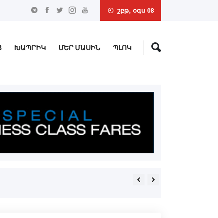
շբթ, օգս 08
Ց
ԽԱՊՐԻԿ
ՄԵՐ ՄԱՍԻՆ
ՊԼՈԿ
Ռուսիա ԱԹՍ-ներով հարուած