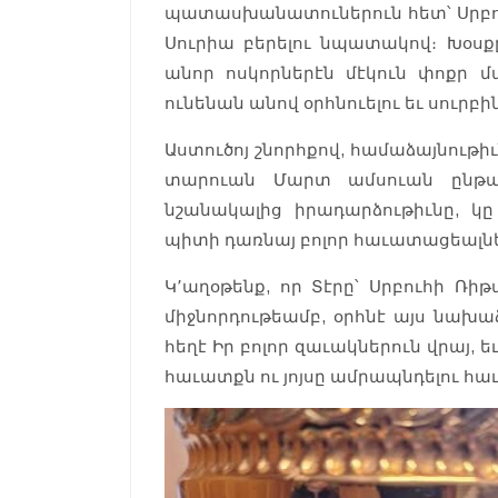
պատասխանատուներուն հետ՝ Սրբու
Սուրիա բերելու նպատակով։ Խօսք
անոր ոսկորներէն մէկուն փոքր 
ունենան անով օրհնուելու եւ սուրբի
Աստուծոյ շնորհքով, համաձայնութի
տարուան Մարտ ամսուան ընթաց
նշանակալից իրադարձութիւնը, կը 
պիտի դառնայ բոլոր հաւատացեալն
Կ՚աղօթենք, որ Տէրը՝ Սրբուհի Ռիթ
միջնորդութեամբ, օրհնէ այս նախա
հեղէ Իր բոլոր զաւակներուն վրայ, ե
հաւատքն ու յոյսը ամրապնդելու հա