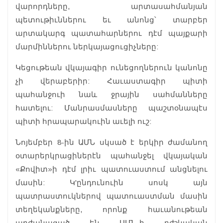
վարորդները, արտասահմանյան
պետութիւններու եւ անոնց՝ տարբեր
արտակարգ պատահարներու դէմ պայքարի
մարմիններու ներկայացուցիչները:
Կեցութեան վկայագիր ունեցողներուն կանոնը
չի վերաբերիր: Հաւաստագիր պիտի
պահանջուի նաև ջրային սահմանները
հատելու: Մանրասմասները պաշտօնապէս
պիտի հրապարակուին աւելի ուշ:
Նոյեմբեր 8-ին ԱՄՆ սկսած է երկիր ժամանող
օտարերկրացիներէն պահանջել վկայական
«Քովիտ»ի դէմ լրիւ պատուաստում անցնելու
մասին: Կ'ընդունուին սոսկ այն
պատրաստուկներով պատուաստման մասին
տեղեկանքները, որոնք հաւանութեան
արժանացած են ԱՄՆ-ի բժշկական