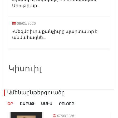
Միութիւնը...
08/05/2026
«Մեզմէ իւրաքանչիւրը պարտաւոր է
անմահացնե...
Կիսուիլ
Ամենաընթերցուածը
ՕՐ
ՇԱԲԱԹ
ԱՄԻՍ
ԲՈԼՈՐԸ
07/08/2026