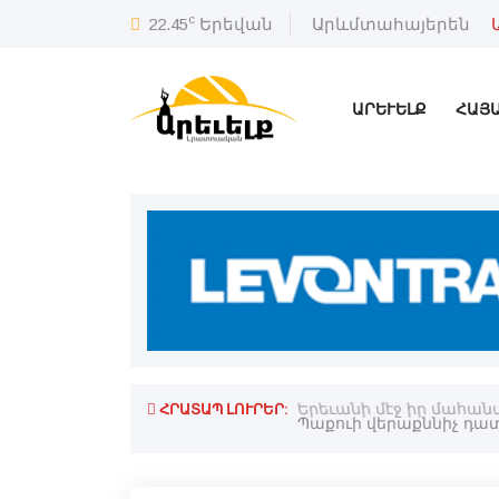
c
22.45
Երեվան
Արևմտահայերեն
ԱՐԵՒԵԼՔ
ՀԱՅ
ՀՐԱՏԱՊ ԼՈՒՐԵՐ:
ները
Երեւանի մէջ իր մահանա