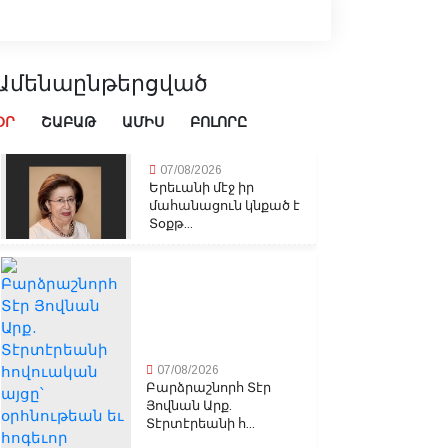
Ամենաընթերցված
ՕՐ
ՇԱԲԱԹ
ԱՄԻՍ
ԲՈԼՈՐԸ
07/08/2026
Երեւանի մէջ իր
մահանացուն կնքած է
Տօքթ...
07/08/2026
Բարձրաշնորհ Տէր
Յովնան Արք.
Տէրտէրեանի հ...