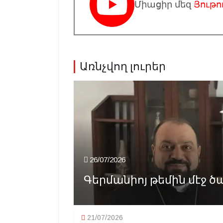
Միացիր մեզ
Յութո
Առնչվող լուրեր
26/07/2026
Գերմանիոյ թեմին մէջ ծ
21/07/2026