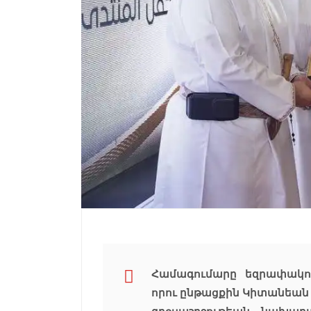
Համագումարը եզրափակու
որու ընթացքին Կիտանեան 