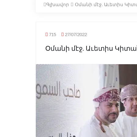
Գլխավոր
Օմանի մէջ. Աւետիս Կ
715
27/07/2022
Օմանի մէջ. Աւետիս Կի