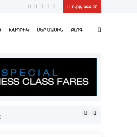
ուրբ, օգս 07
Ց
ԽԱՊՐԻԿ
ՄԵՐ ՄԱՍԻՆ
ԲԼՈԳ
Բարձրաշնորհ Տէր Յովնան 
Փասատինայի հայ համայնք