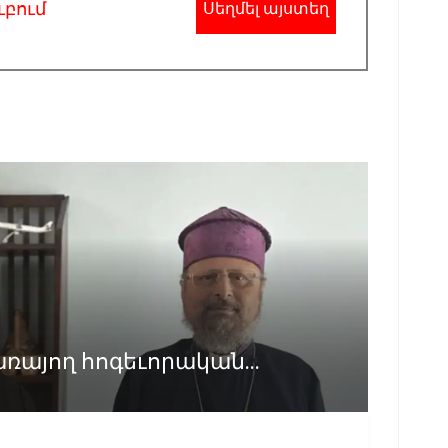
ւբում
Սեղմել այստեղ
առայող հոգեւորական...