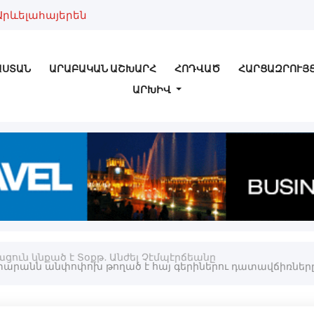
Արևելահայերեն
ԱՍՏԱՆ
ԱՐԱԲԱԿԱՆ ԱՇԽԱՐՀ
ՀՈԴՎԱԾ
ՀԱՐՑԱԶՐՈՒՅ
ԱՐԽԻՎ
ցուն կնքած է Տօքթ. Անժել Չէմպէրճեանը