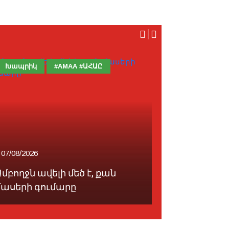
Խապրիկ
#AMAA #ԱՀԱԸ
Հոդված
07/08/2026
07/08/2026
մբողջն ավելի մեծ է, քան
Ֆութպոլը 
մասերի գումարը
սորվեցնէ հ