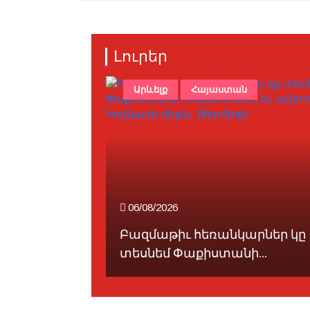
Լուրեր
Արևելք
Հայաստան
06/08/2026
մը․ Օզկիւր
Բազմաթիւ հեռանկարներ կը
տեսնեմ Փաքիստանի...