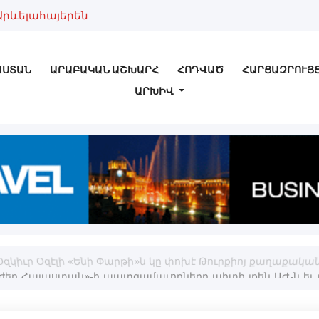
Արևելահայերեն
ԱՍՏԱՆ
ԱՐԱԲԱԿԱՆ ԱՇԽԱՐՀ
ՀՈԴՎԱԾ
ՀԱՐՑԱԶՐՈՒՅ
ԱՐԽԻՎ
 Օզկիւր Օզէլի «Ենի Փարթի»ն կը փոխէ Թուրքիոյ քաղաքակա