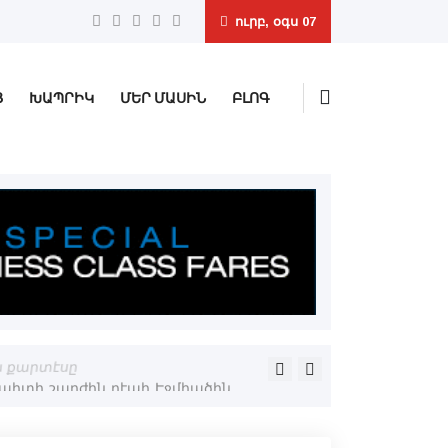
ուրբ, օգս 07
Ց
ԽԱՊՐԻԿ
ՄԵՐ ՄԱՍԻՆ
ԲԼՈԳ
ն քարտէսը
Արամ Ա. Կաթողիկոս․ «Գար