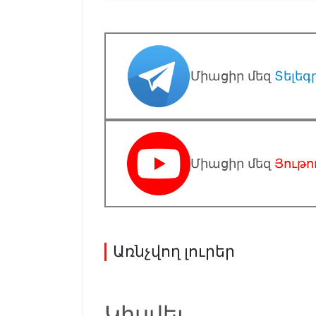
Միացիր մեզ
Տելեգ
Միացիր մեզ
Յութո
Առնչվող լուրեր
Կիսվել