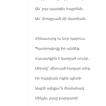
Ան՝ լոյս պարգեւ հայրենի,
Ան՝ մոռցըւած մի մատեան։
Հինաւուրց ու նոր դարուս,
Պատրոյգովը իր անձէթ,
Հաւատքին է կառչած սուրբ,
Սիրտը՝ մխուած հազար տէգ,
Իր հայկեան ոգին պիտի
Ապրի այնքա՜ն ժամանակ՝
Մինչեւ լոյսը բարբառի՛