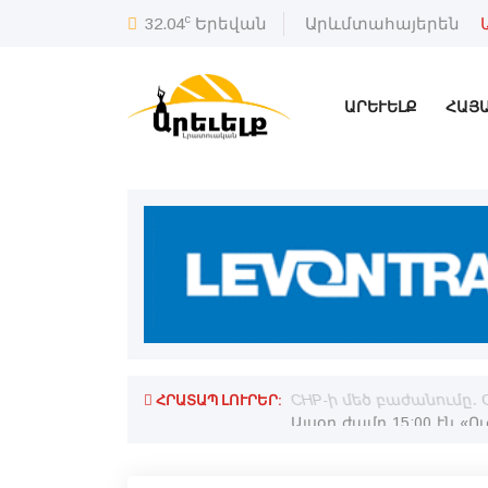
c
32.04
Երեվան
Արևմտահայերեն
ԱՐԵՒԵԼՔ
ՀԱՅ
ՀՐԱՏԱՊ ԼՈՒՐԵՐ:
ն եւ պիտի շարժին դէպի Էջմիածին.
CHP-ի մեծ բաժանումը․