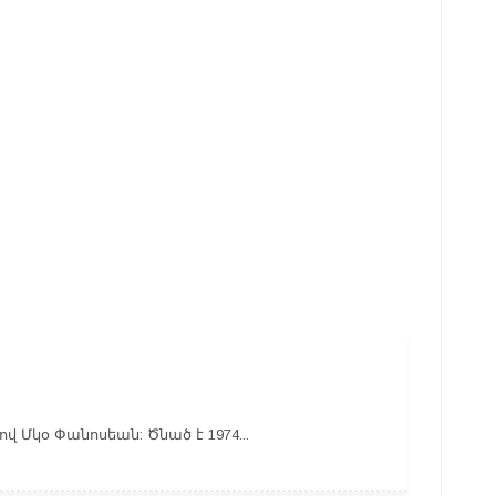
վ Մկօ Փանոսեան: Ծնած է 1974...