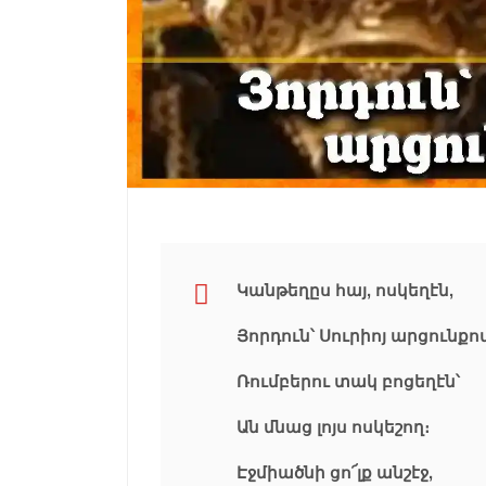
Կանթեղըս հայ, ոսկեղէն,
Յորդուն՝ Սուրիոյ արցունքո
Ռումբերու տակ բոցեղէն՝
Ան մնաց լոյս ոսկեշող։
Էջմիածնի ցո՜լք անշէջ,