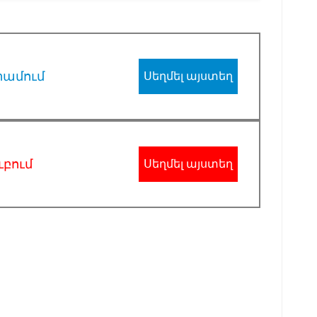
րամում
Սեղմել այստեղ
ւբում
Սեղմել այստեղ