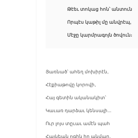
Թէեւ տոկաց հոն՝ անտուն
Որպէս կաթիլ մը անվրէպ,
Մէջը կարմրագոյն ծովուն։
Յառնած՝ ահեղ մոխիրէն,
Հէքիաթովը կորովի,
Հայ գետին ականակիտ՝
Կաւառ դարձաւ կենսալի...
Ուր լոյս տըւաւ ամէն պահ
Հայկեան ոգին իր անմար,