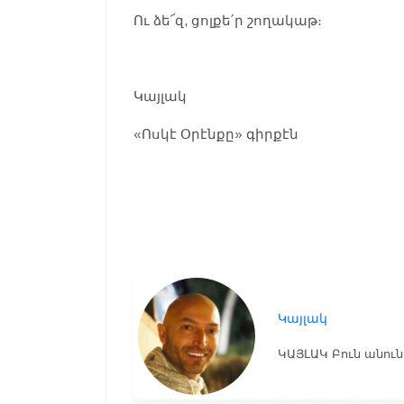
Ու ձե՜զ, ցոլքե՛ր շողակաթ։
Կայլակ
«Ոսկէ Օրէնքը» գիրքէն
Կայլակ
ԿԱՅԼԱԿ Բուն անունո