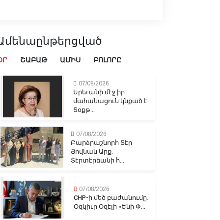
Ամենաընթերցված
ՕՐ
ՇԱԲԱԹ
ԱՄԻՍ
ԲՈԼՈՐԸ
07/08/2026
Երեւանի մէջ իր
մահանացուն կնքած է
Տօքթ...
07/08/2026
Բարձրաշնորհ Տէր
Յովնան Արք.
Տէրտէրեանի հ...
07/08/2026
CHP-ի մեծ բաժանումը․
Օզկիւր Օզէլի «Ենի Փ...