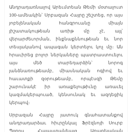
Անդրադառնալով Արեւմտեան Թեմի մօտալուտ
100-ամեակին՝ Սրբազան Հայրը շեշտեց, որ այս
յոբելենական հանգրուանը միայն
յիշատակութեան առիթ մը չէ, այլ՝
վերարժեւորման, ինքնաքննութեան եւ նոր
տեսլականով ապագան կերտելու կոչ մը։ Ան
հրաւիրեց բոլոր ներկաները պատրաստուելու
այս մեծ տարեդարձին՝ նորոգ
յանձնառութեամբ, միասնական ոգիով եւ
հաւատքի զօրութեամբ, որպէսզի Թեմը
շարունակէ իր առաքելութիւնը առաւել
կազմակերպուած, կենսունակ եւ ազդեցիկ
կերպով։
Սրբազան Հայրը յատուկ գնահատանքով
անդրադարձաւ հիւրընկալ Ֆրէզնոյի Սուրբ
Պօղոս Հայաստանեայց Առաքելական