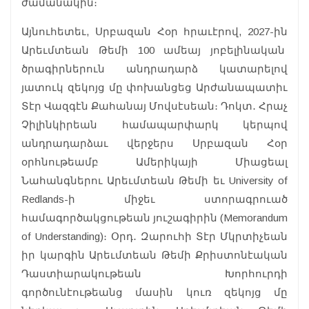
ժամանակին։
Այնուհետեւ, Սրբազան Հօր հրաւէրով, 2027-ին
Արեւմտեան Թեմի 100 ամեայ յոբելինական
ծրագիրներուն անդրադարձ կատարելով
յատուկ զեկոյց մը փոխանցեց Արժանապատիւ
Տէր Վազգէն Քահանայ Մովսէսեան։ Դոկտ․ Հրաչ
Չիլինկիրեան համապարփարկ կերպով
անդրադարձաւ վերջերս Սրբազան Հօր
օրհնութեամբ Ամերիկայի Միացեալ
Նահանգներու Արեւմտեան Թեմի եւ University of
Redlands-ի միջեւ ստորագրուած
համագործակցութեան յուշագիրին (Memorandum
of Understanding)։ Օրդ․ Զարուհի Տէր Մկրտիչեան
իր կարգին Արեւմտեան Թեմի Քրիստոնէական
Դաստիարակութեան Խորհուրդի
գործունէութեանց մասին կուռ զեկոյց մը