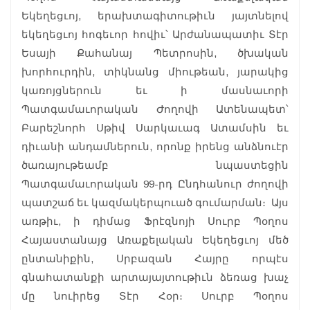
Եկեղեցւոյ, երախտագիտութիւն յայտնելով
եկեղեցւոյ հոգեւոր հովիւ՝ Արժանապատիւ Տէր
Եսայի Քահանայ Պետրոսին, ծխական
խորհուրդին, տիկնանց միութեան, յարակից
կառոյցներուն եւ ի մասնաւորի
Պատգամաւորական Ժողովի Ատենապետ՝
Բարեշնորհ Սթիվ Սարկաւագ Ատամսին եւ
դիւանի անդամներուն, որոնք իրենց անձնուէր
ծառայութեամբ նպաստեցին
Պատգամաւորական 99-րդ Ընդհանուր ժողովի
պատշաճ եւ կազմակերպուած գումարման։ Այս
առթիւ, ի դիմաց Ֆրէզնոյի Սուրբ Պօղոս
Հայաստանայց Առաքելական Եկեղեցւոյ մեծ
ընտանիքին, Սրբազան Հայրը որպէս
գնահատանքի արտայայտութիւն ձեռաց խաչ
մը նուիրեց Տէր Հօր։ Սուրբ Պօղոս