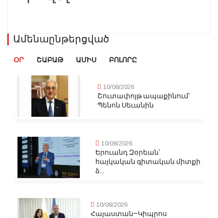
Ամենաընթերցված
ՕՐ
ՇԱԲԱԹ
ԱՄԻՍ
ԲՈԼՈՐԸ
10/08/2026
Շուտափոյթ ապաքինում՝
Պենոն Սեւանին
10/08/2026
Երուանդ Զօրեան՝
հայկական գիտական միտքի
ձ...
10/08/2026
Հայաստան–Կիպրոս