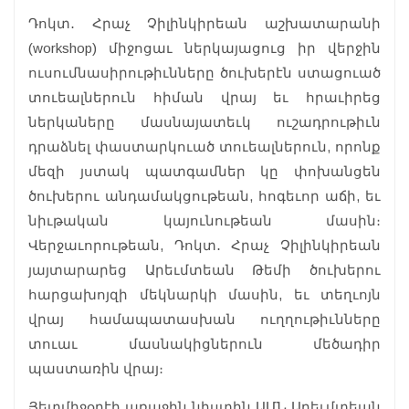
Դոկտ․ Հրաչ Չիլինկիրեան աշխատարանի
(workshop) միջոցաւ ներկայացուց իր վերջին
ուսումնասիրութիւնները ծուխերէն ստացուած
տուեալներուն հիման վրայ եւ հրաւիրեց
ներկաները մասնայատեւկ ուշադրութիւն
դրաձնել փաստարկուած տուեալներուն, որոնք
մեզի յստակ պատգամներ կը փոխանցեն
ծուխերու անդամակցութեան, հոգեւոր աճի, եւ
նիւթական կայունութեան մասին։
Վերջաւորութեան, Դոկտ․ Հրաչ Չիլինկիրեան
յայտարարեց Արեւմտեան Թեմի ծուխերու
հարցախոյզի մեկնարկի մասին, եւ տեղւոյն
վրայ համապատասխան ուղղութիւնները
տուաւ մասնակիցներուն մեծադիր
պաստառին վրայ։
Յետմիջօրէի առաջին նիստին ԱՄՆ Արեւմտեան