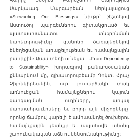
Սարկաւագ Մարգարեան ներկայացուց
«Stewarding Our Blessings» նիւթը՝ շեշտելով
Աստուծոյ պարգեւներու գիտակցուած եւ
պատասխանատու տնօրինման
կարեւորութիւնը՝ զանոնք ծառայեցնելով
եկեղեցական առաքելութեան եւ համայնքային
բարիքին։ Ապա տեղի ունեցաւ «From Dependency
to Sustainability» խորագրով բանախօսական
քննարկում մը, գլխաւորութեամբ Դոկտ․ Հրաչ
Չիլինկիրեանին, ուր լուսարձակի տակ
առնուեցան համայնքներու կայուն
զարգացման ուղիները, առկայ
մարտահրաւէրները եւ բոլոր այն միջոցները,
որոնց ճամբով կարելի է ամրապնդել ծուխերու
համայնքային կեանքը եւ ապահովել անոնց
շարունակական աճն ու կենսունակութիւնը։