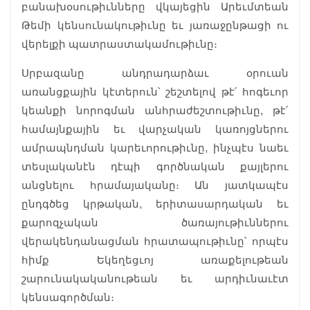
բանախօսութիւնները վկայեցին Արեւմտեան
Թեմի կենսունակութիւնը եւ յառաջընթացի ու
վերելքի պատրաստակամութիւնը։
Սրբազանը անդրադարձաւ օրուան
առանցքային կէտերուն՝ շեշտելով թէ՛ հոգեւոր
կեանքի նորոգման անհրաժեշտութիւնը, թէ՛
համայնքային եւ վարչական կառոյցներու
ամրապնդման կարեւորութիւնը, ինչպէս նաեւ
տեսլականէն դէպի գործնական քայլերու
անցնելու հրամայականը։ Ան յատկապէս
ընդգծեց կրթական, երիտասարդական եւ
քարոզչական ծառայութիւններու
վերակենդանացման հրատապութիւնը՝ որպէս
հիմք Եկեղեցւոյ առաքելութեան
շարունակականութեան եւ արդիւնաւէտ
կենսագործման։