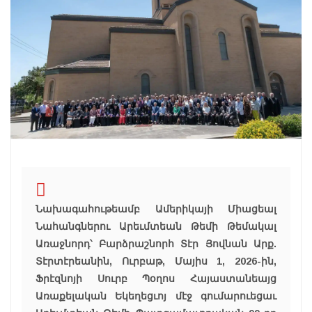
Նախագահութեամբ Ամերիկայի Միացեալ
Նահանգներու Արեւմտեան Թեմի Թեմակալ
Առաջնորդ՝ Բարձրաշնորհ Տէր Յովնան Արք.
Տէրտէրեանին, Ուրբաթ, Մայիս 1, 2026-ին,
Ֆրէզնոյի Սուրբ Պօղոս Հայաստանեայց
Առաքելական Եկեղեցւոյ մէջ գումարուեցաւ