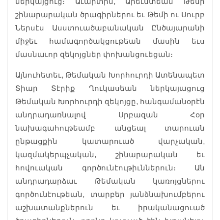
ներկայցուց։ Աւարտին, Արեւմտեան Թեմի
շինարարական ծրագիրներու եւ Թեմի ու Սուրբ
Ներսէս Ասստուածաբանական Ընծայարանի
միջեւ համագործակցութեան մասին եւս
մասնաւոր զեկոյցներ փոխանցուեցան։
Այնուհետեւ, Թեմական Խորհուրդի Ատենապետ
Տիար Տէրիք Ղուկասեան ներկայացուց
Թեմական Խորհուրդի զեկոյցը, հանգամանօրէն
անդրադառնալով Սրբազան Հօր
նախագահութեամբ անցեալ տարուան
ընթացքին կատարուած վարչական,
կազմակերպչական, շինարարական եւ
հովուական գործունէութիւններուն։ Ան
անդրադարձաւ Թեմական կառոյցներու
գործունէութեան, տարբեր յանձնախումբերու
աշխատանքներուն եւ իրականացուած