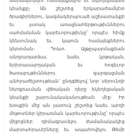
ամրապնդելու համայնքային եւ եկեղեցական
կեանքը։ Ան շեշտեց երկարաժամկէտ
ծրագիրներու, կազմակերպուած աշխատանքի
եւ յստակ առաջնահերթութիւններու
սահմանման կարեւորութիւնը՝ որպէս հիմք
կենսունակ եւ կայուն համայնքներու
կերտման։ Դոկտ. Ալթըպարմաքեան
անդրադարձաւ նաեւ կրթական,
երիտասարդական եւ հոգեւոր
ծառայութիւններու զարգացման
անհրաժեշտութեան՝ ընդգծելով նոր սերունդի
ներգրաւման վճռական դերը եկեղեցական
կեանքի շարունակականութեան մէջ։ Իր
խօսքին մէջ ան յատուկ շեշտեց նաեւ արդի
մեթոտներ կիրառման կարեւորութիւնը՝ որպէս
միջոցներ դիմագրաւելու ժամանակակից
մարտահրաւէրները եւ ապահովելու Թեմի