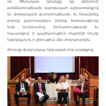
որ Թեմական կեանքը կը կերտուի
յանձնառութեամբ, կարգապահ աշխատանքով
եւ փոխադարձ վստահութեամբ, եւ հրաւիրեց
բոլորը շարունակելու իրենց ծառայութիւնը
նոյն նուիրումով, խոնարհութեամբ եւ
հաւատքով՝ ի պայծառութիւն Մայրենի Սուրբ
Եկեղեցւոյ եւ ի շինութիւն մեր ժողովուրդին։
Ժողովը փակուեցաւ Սրբազան Հօր աղօթքով։