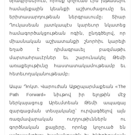
ծրագիրներուն, որոնք կոչուած էին խթանելու
համայնքային կեանքի աշխուժացումը եւ
երիտասարդութեան ներգրաւումը։ Տիար
Ղուկասեան յատկապէս կարեւոր նկատեց
համագործակցութեան ոգին, ընդգծելով, որ
միասնական աշխատանքի շնորհիւ կարելի
եղած է դիմագրաւել բազմաթիւ
մարտահրաւէրներ եւ շարունակել Թեմի
առաքելութիւնը հաստատակամութեամբ եւ
հետեւողականութեամբ։
Ապա Դոկտ. Վարուժան Ալթըպարմաքեան «The
Path Forward» նիւթով իր ելոյթին մէջ
ներկայացուց Արեւմտեան Թեմի ապագայ
զարգացման տեսլականը՝ ուրվագծելով այն
ռազմավարական ուղղութիւններն ու
գործնական քայլերը, որոնք կոչուած են