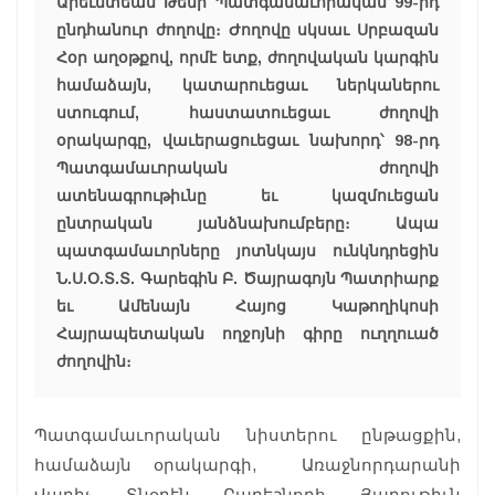
Արեւմտեան Թեմի Պատգամաւորական 99-րդ
ընդհանուր ժողովը։ Ժողովը սկսաւ Սրբազան
Հօր աղօթքով, որմէ ետք, ժողովական կարգին
համաձայն, կատարուեցաւ ներկաներու
ստուգում, հաստատուեցաւ ժողովի
օրակարգը, վաւերացուեցաւ նախորդ՝ 98-րդ
Պատգամաւորական ժողովի
ատենագրութիւնը եւ կազմուեցան
ընտրական յանձնախումբերը։ Ապա
պատգամաւորները յոտնկայս ունկնդրեցին
Ն.Ս.Օ.Տ.Տ. Գարեգին Բ. Ծայրագոյն Պատրիարք
եւ Ամենայն Հայոց Կաթողիկոսի
Հայրապետական ողջոյնի գիրը ուղղուած
ժողովին։
Պատգամաւորական նիստերու ընթացքին,
համաձայն օրակարգի, Առաջնորդարանի
Վարիչ Տնօրէն Բարեշնորհ Յարութիւն