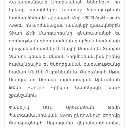
Հայաստանեայց Առաքելական Եկեղեցւոյ իր
երկար տարիներու անխոնջ ծառայութեան
համար ձեռամբ Սրբազան Հօր «2026 Archbishop’s
Award»-ին արժանացաւ համայնքի զաւակներէն
Տիար Ճէֆ Մարգարեանը, գնահատանքի եւ
օրհնութեան գիրի արժանի դարձան համայնքի
ժրաջան անդամներէն Սալբի Ատամս եւ Տարլին
Չարտուկեան եւ Անտոն Կիզմէթեան, իսկ իրենց
համայնքային եւ եկեղեցական ծառայութեանց
համար Մելէնէ Ուզունեան եւ Բարեշնորհ Սթիւ
Սարկաւագ Ատամս արժանացան Արեւտեան
Թեմի «Սուրբ Գրիգոր Նարեկացի Խաչ»
շքանշանին։
Փակելով ԱՄՆ Արեւմտեան Թեմի
Պատգամաւորական 99-րդ ընդհանուր ժողովը
Բարձրաշնորհ Սրբազանը վերահաստատեց,