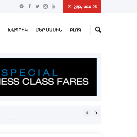
շբթ, օգս 08
ԽԱՊՐԻԿ
ՄԵՐ ՄԱՍԻՆ
ԲԼՈԳ
Կը սպասուի առանց տեղու