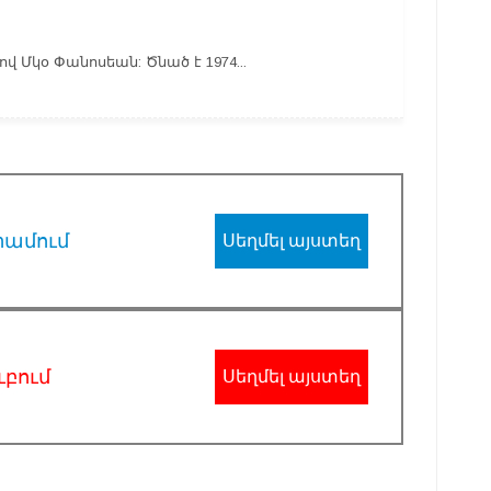
վ Մկօ Փանոսեան: Ծնած է 1974...
րամում
Սեղմել այստեղ
ւբում
Սեղմել այստեղ