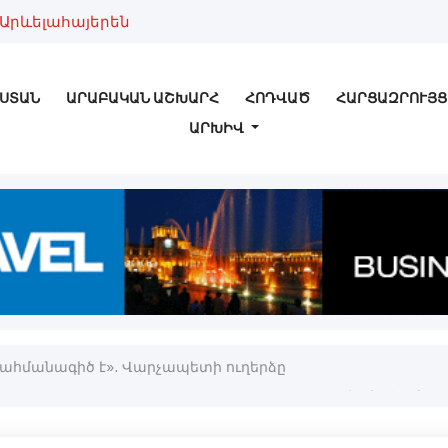
Արևելահայերեն
ՍՏԱՆ
ԱՐԱԲԱԿԱՆ ԱՇԽԱՐՀ
ՀՈԴՎԱԾ
ՀԱՐՑԱԶՐՈՒՅՑ
ԱՐԽԻՎ
 սահմանագիծ է». Վարչապետի ուղերձը