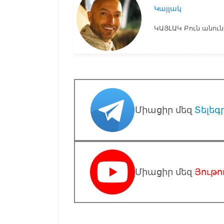
Կայլակ
ԿԱՅԼԱԿ Բուն անունո
Միացիր մեզ
Տելեգ
Միացիր մեզ
Յութո