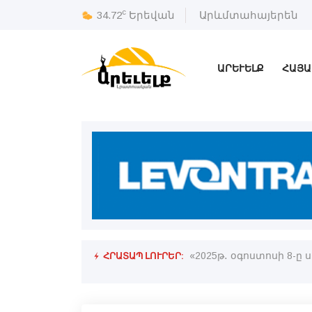
c
34.72
Երեվան
Արևմտահայերեն
ԱՐԵՒԵԼՔ
ՀԱՅԱ
ՀՐԱՏԱՊ ԼՈՒՐԵՐ:
Համալսարանի «Նախագահի պատուոյ
«2025թ․ օգոստոսի 8-ը