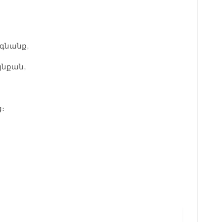
գնանք,
յնքան,
։