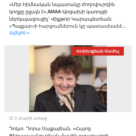
«Մեր հիմնական նպատակը ժողովուրդին
կողքը ըլլալն է».AMAA-Արցախի կառոյցի
ներկայացուցիչ՝ Վիքթոր Կարապետեան
«Պայքար»ի հարցումներուն կը պատասխանէ...
Ավելին »
#Սփիւռքեան Մամուլ
2 տարի առաջ
Դոկտ. Դորա Սաքայեան. «Հայոց
Ցեղասպանութեան մասին օտարազգի