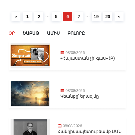
⋯
⋯
1
2
5
6
7
19
20
ՕՐ
ՇԱԲԱԹ
ԱՄԻՍ
ԲՈԼՈՐԸ
08/08/2026
«Հայաստան չի՛ գաս» (Բ)
08/08/2026
Կեանքը՝ երազ մը
08/08/2026
Հանդիսապետութեամբ ԱՄՆ