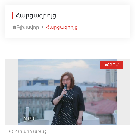
Հարցազրոյց
Գլխավոր
Հարցազրոյց
#ՀԲԸՄ
2 տարի առաջ