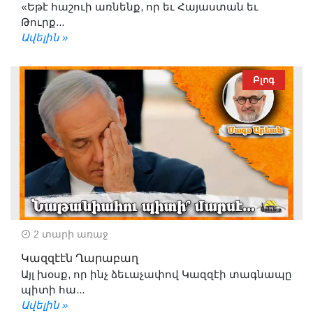
«Եթէ հաշուի առնենք, որ եւ Հայաստան եւ
Թուրք...
Ավելին »
Բլոգ
2 տարի առաջ
Կազզէէն Ղարաբաղ
Այլ խօսք, որ ինչ ձեւաչափով Կազզէի տագնապը
պիտի հա...
Ավելին »