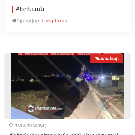
#Երեւան
Գլխավոր
#Երեւան
Պատահար
4 տարի առաջ