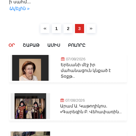
ի սահմ...
Ավելին »
1
2
3
ՕՐ
ՇԱԲԱԹ
ԱՄԻՍ
ԲՈԼՈՐԸ
07/08/2026
Երեւանի մէջ իր
մահանացուն կնքած է
Տօքթ...
07/08/2026
Արամ Ա. Կաթողիկոս․
«Գարեգին Բ. Վեհափառին...