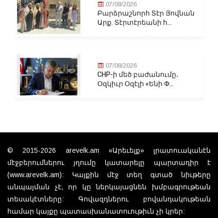
07/08/2026
Բարձրաշնորհ Տէր Յովնան
Արք. Տէրտէրեանի հ...
07/08/2026
CHP-ի մեծ բաժանումը․
Օզկիւր Օզէլի «Ենի Փ...
© 2015-2026 arevelk.am «Արեւելք» լրատուականէն
մէջբերումներու յղումը կատարելը պարտադիր է
(www.arevelk.am): Կայքին մէջ տեղ գտած նիւթերը
անպայման չէ, որ կը ներկայացնեն խմբագրութեան
տեսակէտները: Գովազդներու բովանդակութեան
համար կայքը պատասխանատուութիւն չի կրեր: