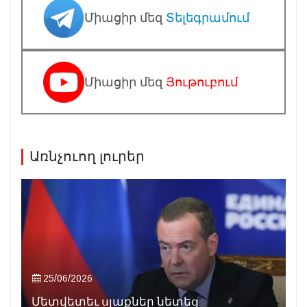
Միացիր մեզ
Տելեգրամում
Միացիր մեզ
Յութուբում
Առնչուող լուրեր
25/06/2026
Մետվետեւ սլաքներ նետեց