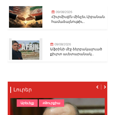
09/08/2026
Հիւրմիւզէն մինչեւ Լիբանան.
համաձայնութիւ...
09/08/2026
Աֆրինի մէջ ձերբակալուած
քիւրտ աւետարանակ...
Լուրեր
Արեւելք
#Թուրքիա