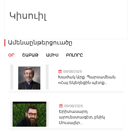
Կիսուիլ
Ամենաընթերցուածը
ՕՐ
ՇԱԲԱԹ
ԱՄԻՍ
ԲՈԼՈՐԸ
09/08/2026
Խաժակ Արք. Պարսամեան.
«Հայ Եկեղեցին պէտք...
09/08/2026
Երիտասարդ
արուեստագէտ, բնիկ
Մուսալեր...