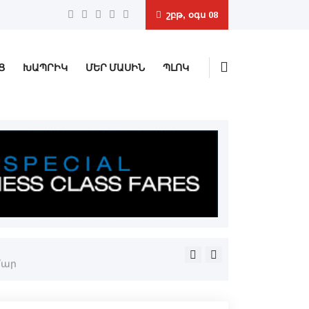
շբթ, օգս 08
Ց
ԽԱՊՐԻԿ
ՄԵՐ ՄԱՍԻՆ
ՊԼՈԿ
Ռուսիա ԱԹՍ-ներով հարուած