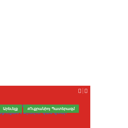
Արեւելք
#Ուքրանիոյ Պատերազմ
Խապրիկ