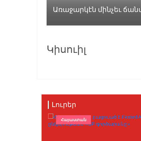
Առաջարկէն մինչեւ ճանաչ
Կիսուիլ
Լուրեր
Հայաստան