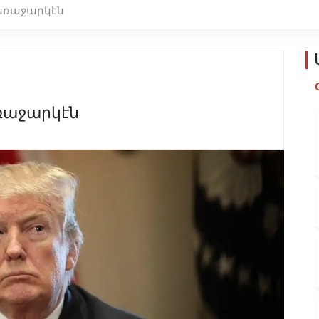
առաջարկէն
ռաջարկէն