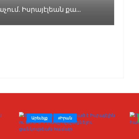
ում. Իսրայէլեան քա...
Արեւելք
#Իրան