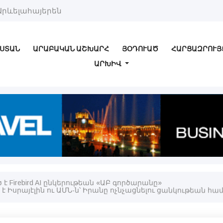
Արևելահայերեն
ՍՏԱՆ
ԱՐԱԲԱԿԱՆ ԱՇԽԱՐՀ
ՅՕԴՈՒԱԾ
ՀԱՐՑԱԶՐՈՒՅ
ԱՐԽԻՎ
է Firebird AI ընկերութեան «ԱԲ գործարանը»