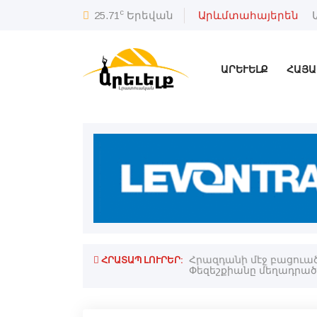
c
25.71
Երեվան
Արևմտահայերեն
ԱՐԵՒԵԼՔ
ՀԱՅԱ
ՀՐԱՏԱՊ ԼՈՒՐԵՐ:
ն համար
Հրազդանի մէջ բացուած 