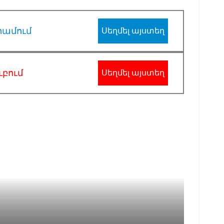
րամում
Սեղմել այստեղ
ւբում
Սեղմել այստեղ