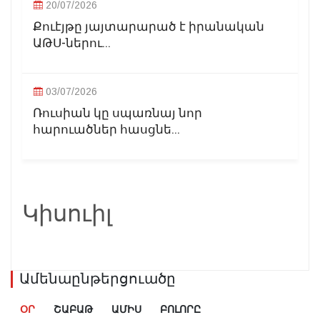
20/07/2026
Քուէյթը յայտարարած է իրանական
ԱԹՍ-ներու...
03/07/2026
Ռուսիան կը սպառնայ նոր
հարուածներ հասցնե...
Կիսուիլ
Ամենաընթերցուածը
ՕՐ
ՇԱԲԱԹ
ԱՄԻՍ
ԲՈԼՈՐԸ