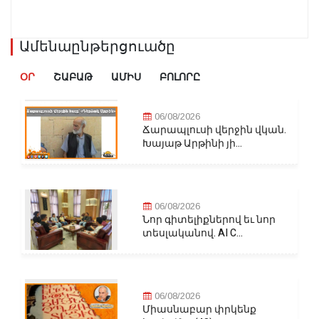
Ամենաընթերցուածը
ՕՐ
ՇԱԲԱԹ
ԱՄԻՍ
ԲՈԼՈՐԸ
06/08/2026
Ճարապլուսի վերջին վկան.
Խայաթ Արթինի յի...
06/08/2026
Նոր գիտելիքներով եւ նոր
տեսլականով. AI C...
06/08/2026
Միասնաբար փրկենք