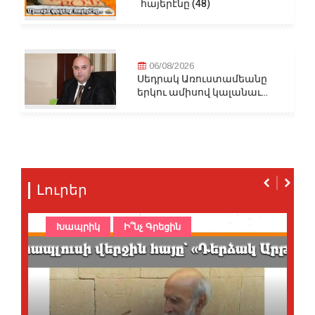
հայերէնը (48)
06/08/2026
Սեդրակ Առուստամեանը
երկու ամիսով կալանաւ...
Լուրեր
Խապրիկ
Ի՞նչ Գրեցին