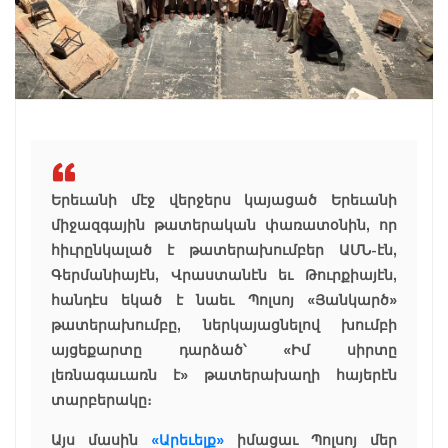
Երեւանի մէջ վերջերս կայացած Երեւանի
միջազգային թատերական փառատօնին, որ
հիւրընկալած է թատերախումբեր ԱՄՆ-էն,
Գերմանիայէն, Վրաստանէն եւ Թուրքիայէն,
հանդէս եկած է նաեւ Պոլսոյ «Յանկարծ»
թատերախումբը, ներկայացնելով խումբի
այցեքարտը դարձած՝ «Իմ սիրտը
լեռնագաւառն է» թատերախաղի հայերէն
տարբերակը։
Այս մասին
«Արեւելք»
իմացաւ Պոլսոյ մեր