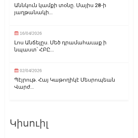
Աննկուն կամքի տօնը. Մայիս 28-ի
յաղթանակի...
16/04/2026
Լոս Անճելըս. Մեծ դրամահաւաք ի
նպաստ՝ ՀԲԸ...
02/04/2026
Պէյրութ. Հայ Կաթողիկէ Մեսրոպեան
Վարժ...
Կիսուիլ