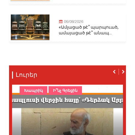
06/08/2026
«Ամլացած թէ՞ պարպուած,
ամայացած թէ՞ անապ...
Լուրեր
Խապրիկ
Ի՞նչ Գրեցին