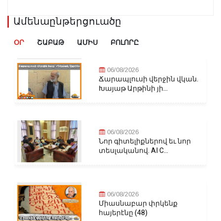
Ամենաընթերցուածը
ՕՐ
ՇԱԲԱԹ
ԱՄԻՍ
ԲՈԼՈՐԸ
06/08/2026
Ճարապլուսի վերջին վկան.
Խայաթ Արթինի յի...
06/08/2026
Նոր գիտելիքներով եւ նոր
տեսլականով. AI C...
06/08/2026
Միասնաբար փրկենք
հայերէնը (48)