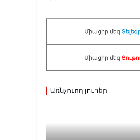
Միացիր մեզ
Տելեգ
Միացիր մեզ
Յութո
Առնչուող լուրեր