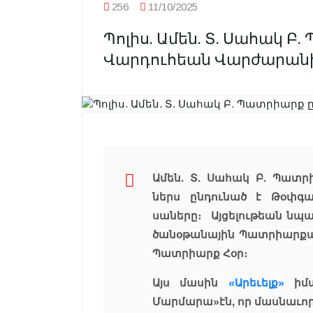
256
11/10/2025
Պոլիս. Ամեն. Տ. Սահակ Բ
Վարդուհեան Վարժարանի
Ամեն. Տ. Սահակ Բ. Պատր
ներս ընդունած է Թօփգա
սաները։ Այցելութեան նպա
ծանօթանային Պատրիարքա
Պատրիարք Հօր։
Այս մասին
«Արեւելք»
իմա
Մարմարա»էն, որ մասնաւոր