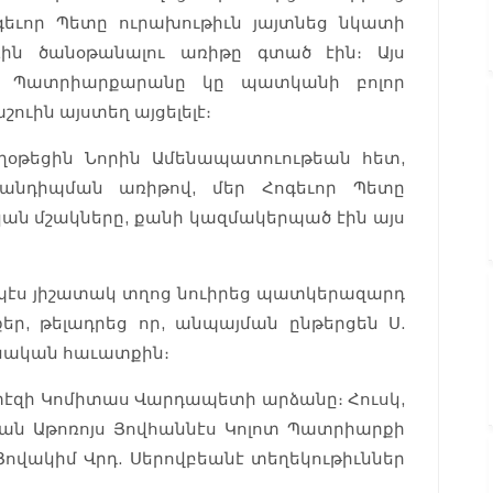
գեւոր Պետը ուրախութիւն յայտնեց նկատի
ռին ծանօթանալու առիթը գտած էին։ Այս
 որ Պատրիարքարանը կը պատկանի բոլոր
շուին այստեղ այցելելէ։
աղօթեցին Նորին Ամենապատուութեան հետ,
Հանդիպման առիթով, մեր Հոգեւոր Պետը
ան մշակները, քանի կազմակերպած էին այս
րպէս յիշատակ տղոց նուիրեց պատկերազարդ
եր, թելադրեց որ, անպայման ընթերցեն Ս.
ենական հաւատքին։
էզի Կոմիտաս Վարդապետի արձանը։ Հուսկ,
ան Աթոռոյս Յովհաննէս Կոլոտ Պատրիարքի
 Յովակիմ Վրդ. Սերովբեանէ տեղեկութիւններ