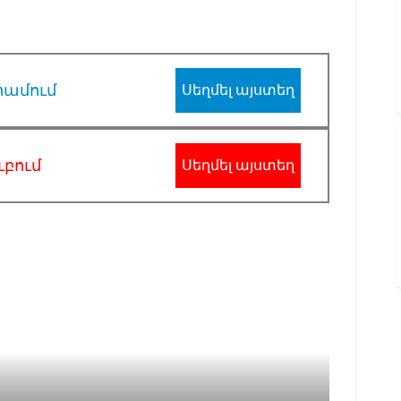
րամում
Սեղմել այստեղ
ւբում
Սեղմել այստեղ