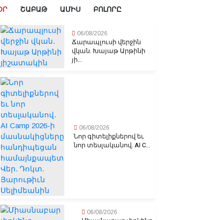
ՕՐ
ՇԱԲԱԹ
ԱՄԻՍ
ԲՈԼՈՐԸ
06/08/2026
Ճարապլուսի վերջին
վկան. Խայաթ Արթինի
յի...
06/08/2026
Նոր գիտելիքներով եւ
նոր տեսլականով. AI C...
06/08/2026