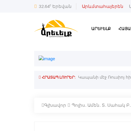
c
32.64
Երեվան
Արևմտահայերեն
ԱՐԵՒԵԼՔ
ՀԱՅԱ
ՀՐԱՏԱՊ ԼՈՒՐԵՐ:
րդով. Օվերչուք
Կապանի մէջ Ռուսիոյ հ
Գլխավոր
Պոլիս. Ամեն. Տ. Սահակ