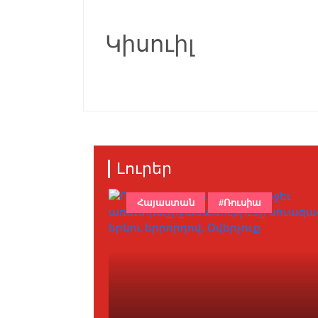
Կիսուիլ
Լուրեր
Հայաստան
#Ռուսիա