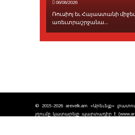
06/08/2026
ցուցած է
Ռուսիոյ եւ Հայաստանի միջե
առեւտրաշրջանա...
© 2015-2026 arevelk.am «Արեւելք» լրա
յղումը կատարելը պարտադիր է (www.arev
գտած նիւթերը անպայման չէ, 
խմբագրութեան տեսակէտները: Գովազ