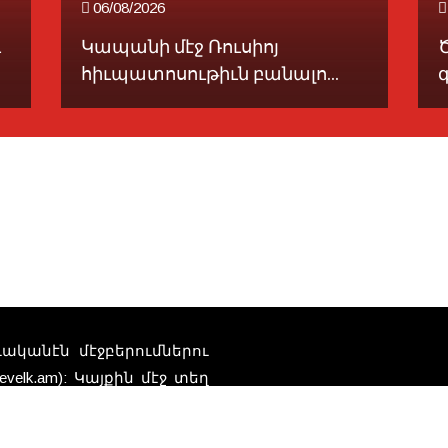
06/08/2026
ւ
Կապանի մէջ Ռուսիոյ
հիւպատոսութիւն բանալո...
գ
տուականէն մէջբերումներու
elk.am): Կայքին մէջ տեղ
Հեռ
որ կը ներկայացնեն
դներու բովանդակութեան