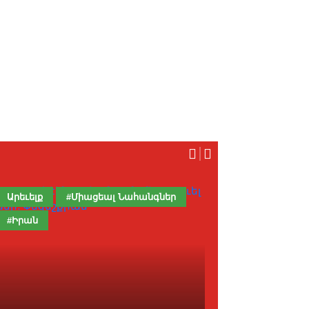
Արեւելք
#Միացեալ Նահանգներ
Արեւելք
#Իրան