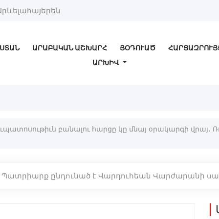
Արևելահայերեն
ՍՏԱՆ
ԱՐԱԲԱԿԱՆ ԱՇԽԱՐՀ
ՅՕԴՈՒԱԾ
ՀԱՐՑԱԶՐՈՒՅ
ԱՐԽԻՎ
իւպատոսութիւն բանալու հարցը կը մնայ օրակարգի վրայ․ 
 Բ. Պատրիարք ընդունած է Վարդուհեան Վարժարանի ս