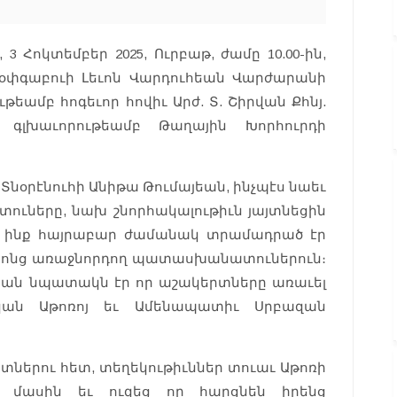
3 Հոկտեմբեր 2025, Ուրբաթ, ժամը 10.00-ին,
օփգաբուի Լեւոն Վարդուհեան Վարժարանի
եամբ հոգեւոր հովիւ Արժ. Տ. Շիրվան Քհնյ.
ի գլխաւորութեամբ Թաղային Խորհուրդի
Տնօրէնուհի Անիթա Թումայեան, ինչպէս նաեւ
տուները, նախ շնորհակալութիւն յայտնեցին
ի ինք հայրաբար ժամանակ տրամադրած էր
նոնց առաջնորդող պատասխանատուներուն։
ութեան նպատակն էր որ աշակերտները առաւել
կան Աթոռոյ եւ Ամենապատիւ Սրբազան
րտներու հետ, տեղեկութիւններ տուաւ Աթոռի
 մասին եւ ուզեց որ հարցնեն իրենց