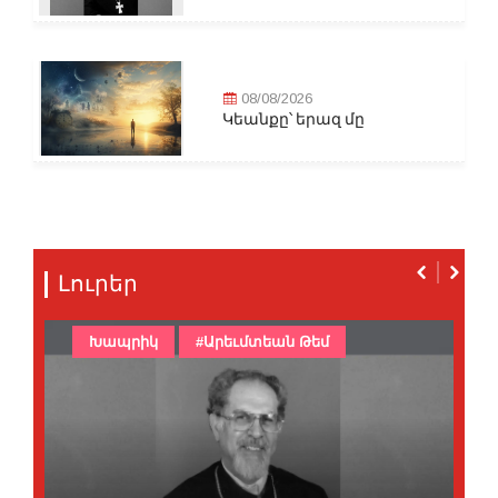
08/08/2026
Կեանքը՝ երազ մը
Լուրեր
Խապրիկ
#Արեւմտեան Թեմ