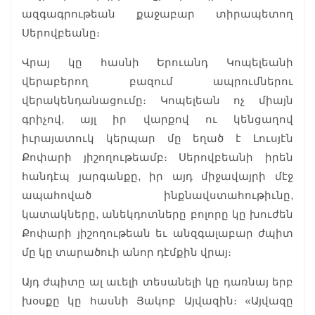
ազգագրութեան քաջաբար տիրապետող
Սերովբեանը։
Վրայ կը հասնի Երուանդ Կոպելեանի
վերաբերող բազում ապրումներու
վերակենդանացումը։ Կոպելեան ոչ միայն
գրիչով, այլ իր վարքով ու կենցաղով
իւրայատուկ կերպար մը եղած է Լուսյէն
Քոփարի յիշողութեամբ։ Սերովբեանի իրեն
հանդէպ յարգանքը, իր այդ միջավայրի մէջ
ապահոված ինքնավստահութիւնը,
կատակները, անեկդոտները բոլորը կը խուժեն
Քոփարի յիշողութեան եւ անզգալաբար ժպիտ
մը կը տարածուի անոր դէմքին վրայ։
Այդ ժպիտը ալ աւելի տեսանելի կը դառնայ երբ
խօսքը կը հասնի Յակոբ Այվազին։ «Այվազը