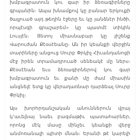
խմբագրատուն կու գար իր ձեռագիրները
գրպանին։ Ապա խնամքով կը բանար երկուքի
ծալլուած այդ թեղին էջերը եւ կը յանձնէր ինծի,
որպէսզի գրաշարեմ» կը պատմէ տիկին
Լուսյէն։ Յետոյ միասնաբար կը յիշենք
Վարուժան Քէօսէեանը։ Ան իր կեանքի վերջին
տարիները անցուց Սուրբ Փրկիչ Հիւանդանոցի
մէջ իրեն տրամադրուած սենեակէ մը ներս։
Քէօսէեան եւս ձեռագիրներով կու գար
խմբագրատուն եւ քանի մը ժամ միասին
անցնելէ ետք կը վերադառնար դարձեալ Սուրբ
Փրկիչ։
Այս խորհրդանշական անուններուն վրայ
կ՚աւելնայ նաեւ բազմաթիւ պատահարներ,
որոնց մէկ մասը մինչեւ կեանքի վերջ
անմոռանալի պիտի մնան։ Երանի թէ կարելի