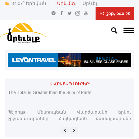
c
34.07
Երեվան
Արևմտ․
Արևել․
շբթ, օգս 08
ՀՐԱՏԱՊ ԼՈՒՐԵՐ:
կու
The Total is Greater than the Sum of Parts
Հա
անի
Առ
Տէ
Մ
ար