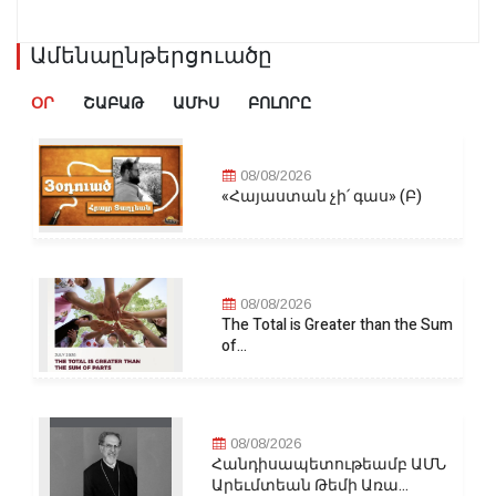
Ամենաընթերցուածը
ՕՐ
ՇԱԲԱԹ
ԱՄԻՍ
ԲՈԼՈՐԸ
08/08/2026
«Հայաստան չի՛ գաս» (Բ)
08/08/2026
The Total is Greater than the Sum
of...
08/08/2026
Հանդիսապետութեամբ ԱՄՆ
Արեւմտեան Թեմի Առա...