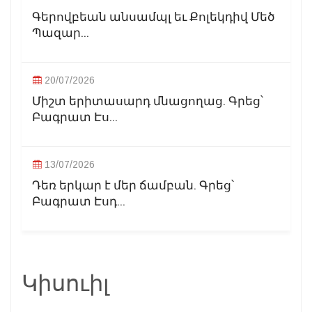
Գերովբեան անսամպլ եւ Քոլեկդիվ Մեծ
Պազար...
20/07/2026
Միշտ երիտասարդ մնացողաց. Գրեց՝
Բագրատ Էս...
13/07/2026
Դեռ երկար է մեր ճամբան. Գրեց՝
Բագրատ Էսդ...
Կիսուիլ