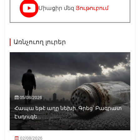
Միացիր մեզ
Յութուբում
Առնչուող լուրեր
05/08/2026
Հապա եթէ աղը նեխի. Գրեց՝ Բագրատ
Էսդուգե...
02/08/2026