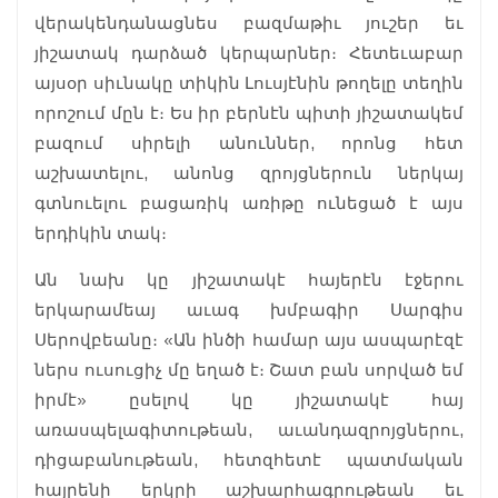
վերակենդանացնես բազմաթիւ յուշեր եւ
յիշատակ դարձած կերպարներ։ Հետեւաբար
այսօր սիւնակը տիկին Լուսյէնին թողելը տեղին
որոշում մըն է։ Ես իր բերնէն պիտի յիշատակեմ
բազում սիրելի անուններ, որոնց հետ
աշխատելու, անոնց զրոյցներուն ներկայ
գտնուելու բացառիկ առիթը ունեցած է այս
երդիկին տակ։
Ան նախ կը յիշատակէ հայերէն էջերու
երկարամեայ աւագ խմբագիր Սարգիս
Սերովբեանը։ «Ան ինծի համար այս ասպարէզէ
ներս ուսուցիչ մը եղած է։ Շատ բան սորված եմ
իրմէ» ըսելով կը յիշատակէ հայ
առասպելագիտութեան, աւանդազրոյցներու,
դիցաբանութեան, հետզհետէ պատմական
հայրենի երկրի աշխարհագրութեան եւ