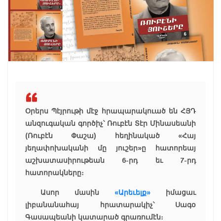
Օրերս Պէյրութի մէջ հրապարակուած են ՀՅԴ
անզուգական գործիչ՝ Ռուբէն Տէր Մինասեանի
(Ռուբէն Փաշա) հեղինակած «Հայ
յեղափոխականի մը յուշեր»ը հատորեայ
աշխատասիրութեան 6-րդ եւ 7-րդ
հատորակները։
Ասոր մասին
«Արեւելք»
իմացաւ
լիբանանահայ հրատարակիչ՝ Սագօ
Գասապեանի կատարած գրառումէն։