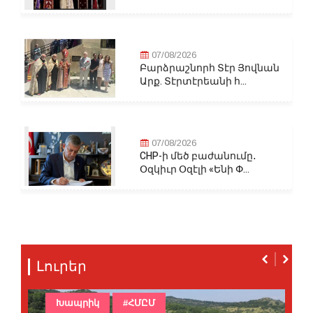
07/08/2026
Բարձրաշնորհ Տէր Յովնան
Արք. Տէրտէրեանի հ...
07/08/2026
CHP-ի մեծ բաժանումը․
Օզկիւր Օզէլի «Ենի Փ...
Լուրեր
Խապրիկ
#ՀՄԸՄ