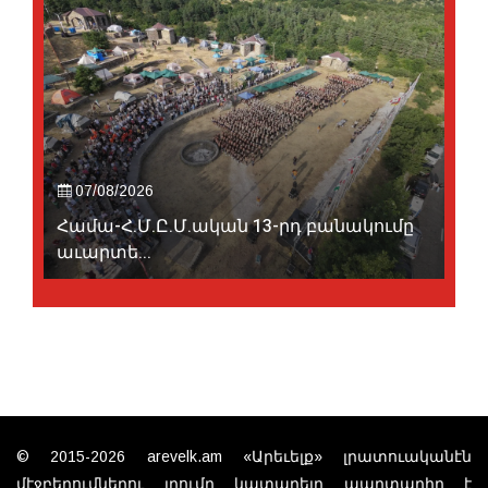
07/08/2026
Համա-Հ.Մ.Ը.Մ.ական 13-րդ բանակումը
աւարտե...
© 2015-2026 arevelk.am «Արեւելք» լրատուականէն
մէջբերումներու յղումը կատարելը պարտադիր է