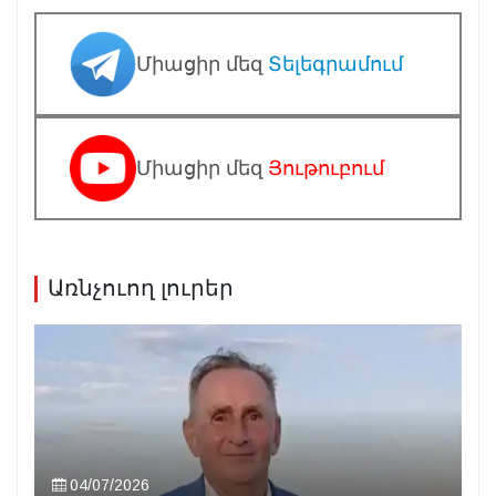
Միացիր մեզ
Տելեգրամում
Միացիր մեզ
Յութուբում
Առնչուող լուրեր
04/07/2026