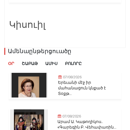
Կիսուիլ
Ամենաընթերցուածը
ՕՐ
ՇԱԲԱԹ
ԱՄԻՍ
ԲՈԼՈՐԸ
07/08/2026
Երեւանի մէջ իր
մահանացուն կնքած է
Տօքթ...
07/08/2026
Արամ Ա. Կաթողիկոս․
«Գարեգին Բ. Վեհափառին...