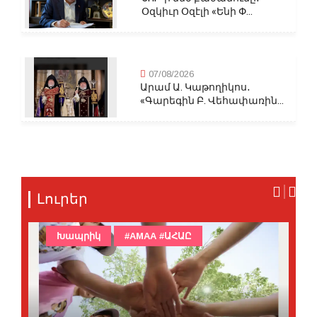
Օզկիւր Օզէլի «Ենի Փ...
07/08/2026
Արամ Ա. Կաթողիկոս․
«Գարեգին Բ. Վեհափառին...
Լուրեր
Խապրիկ
#AMAA #ԱՀԱԸ