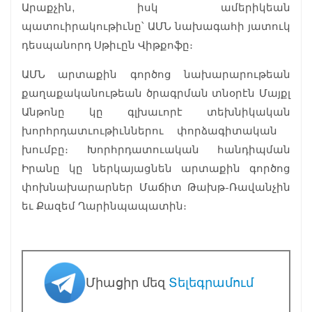
Արաքչին, իսկ ամերիկեան
պատուիրակութիւնը՝ ԱՄՆ նախագահի յատուկ
դեսպանորդ Սթիւըն Վիթքոֆը։
ԱՄՆ արտաքին գործոց նախարարութեան
քաղաքականութեան ծրագրման տնօրէն Մայքլ
Անթոնը կը գլխաւորէ տեխնիկական
խորհրդատւութիւններու փորձագիտական ​​
խումբը։ Խորհրդատուական հանդիպման
Իրանը կը ներկայացնեն արտաքին գործոց
փոխնախարարներ Մաճիտ Թախթ-Ռավանչին
եւ Քազեմ Ղարինպապատին։
Միացիր մեզ
Տելեգրամում