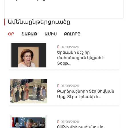
Ամենաընթերցուածը
ՕՐ
ՇԱԲԱԹ
ԱՄԻՍ
ԲՈԼՈՐԸ
07/08/2026
Երեւանի մէջ իր
մահանացուն կնքած է
Տօքթ...
07/08/2026
Բարձրաշնորհ Տէր Յովնան
Արք. Տէրտէրեանի հ...
07/08/2026
CHP-ի մեծ բաժանումը․