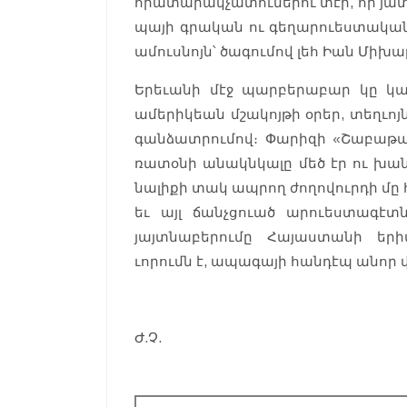
հրա­տա­րակ­չա­տու­նե­րու տէր, որ յա­տ
պայի գրա­կան ու գեղարուես­տական ա
ամուսնոյն՝ ծա­գու­մով լեհ Իան Մի­խա
Երե­ւանի մէջ պար­բե­րաբար կը կազ
ամե­րիկեան մշա­կոյ­թի օրեր, տեղ­ւո
գան­ձատրու­մով։ Փա­րիզի «Շա­բաթ
ռատօ­նի անակնկա­լը մեծ էր ու խան
նա­լիքի տակ ապ­րող ժո­ղովուրդի մը հ
եւ այլ ճանչցուած արուես­տա­գէտ­նե­
յայտնա­բերու­մը Հա­յաս­տա­նի եր
ւորումն է, ապա­գայի հան­դէպ անոր
Ժ.Չ.