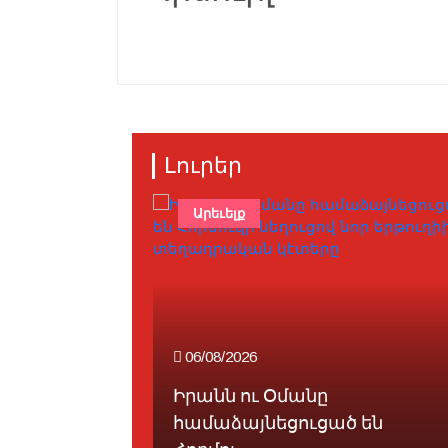
Լուրեր
ախ
Արեւելք
06/08/2026
Իրանն ու Օմանը
փոխ
համաձայնեցուցած են