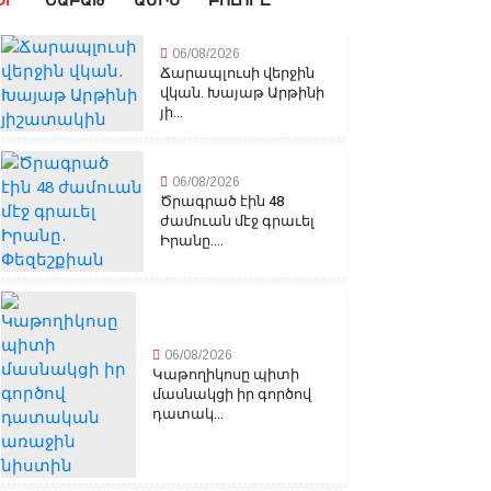
ՕՐ
ՇԱԲԱԹ
ԱՄԻՍ
ԲՈԼՈՐԸ
06/08/2026
Ճարապլուսի վերջին
վկան. Խայաթ Արթինի
յի...
06/08/2026
Ծրագրած էին 48
ժամուան մէջ գրաւել
Իրանը....
06/08/2026
Կաթողիկոսը պիտի
մասնակցի իր գործով
դատակ...