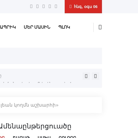
հնգ, օգս 06
ԱՊՐԻԿ
ՄԵՐ ՄԱՍԻՆ
ՊԼՈԿ
ը
Իրանն ու Օմանը համաձայնե
լեան կողմն աշխարհի»
Ամենաընթերցուածը