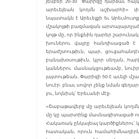
յեմ­բե­ր 20-30 Փա­րիզը դար­ձաւ հայ­
արե­ւելեան կողմն աշ­խարհի» փա­
նպատակն է Արե­ւել­քի եւ Արեւ­մուտքի
մշա­կոյ­թի բազ­մա­զան ար­տա­յայտչաձ
կոյթ մը, որ ինքնին դա­րեր շա­րու­նակ 
խու­նե­րու վայ­րը հան­դի­սացած է
երաժշտու­թիւն, պար, ցու­ցա­հան­դէս
բա­նախօ­սու­թիւն, կլոր սե­ղան, հար
կան­նե­րու մաս­նակցու­թեամբ, նու
յայ­տութեան, Փա­րիզի 50-է աւե­լի մշա­
նուէր. բնաւ սո­վոր չենք նման գե­ղարո
լու, նոյ­նիսկ՝ Երե­ւանի մէջ։
«Շա­բաթա­վերջ մը արե­ւելեան կողմ
մը կը պար­տինք մաս­նա­գիտա­ցած ու
Հա­կառակ ըն­կա­լեալ կար­ծիքնե­րու՝ 
հա­տական, որուն հա­մահիմ­նա­դիր