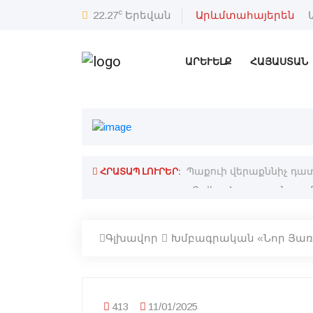
c
22.27
Երեվան
Արևմտահայերեն
ԱՐԵՒԵԼՔ
ՀԱՅԱՍՏԱՆ
ՀՐԱՏԱՊ ԼՈՒՐԵՐ:
սիոյ սահմանափակումներէն տուժած
Պաքուի վերաքննիչ դա
Գլխավոր
Խմբագրական «Նոր Յառա
413
11/01/2025