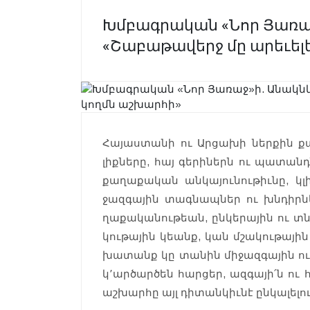
Խմբագրական «Նոր Յառա
«Շաբաթավերջ մը արեւել
Հայաս­տա­նի ու Ար­ցա­խի ներ­քին 
լիք­նե­րը, հայ գե­րիներն ու պա­տան
քաղա­քա­կան անկա­յու­նութիւ­նը, կ
ջազ­գային տագ­նապներ ու խնդիր­
ղաքա­կանու­թեան, ըն­կե­րային ու տ
կու­թա­յին կեանք, կան մշա­կու­թա­յի
խա­տան­ք կը տա­նին մի­ջազ­գա­յին ու
կ՚ար­ծարծեն հար­ցեր, ազ­գա­յի՛ն ո
աշ­խարհը այլ դի­տան­կիւ­նէ ըն­կա­լելու