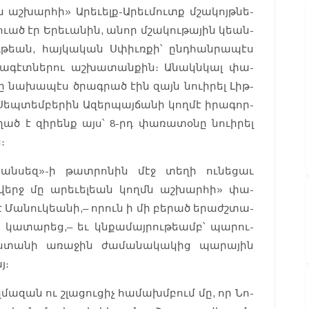
 աշ­խարհի» Արե­ւելք-Արեւ­մուտք մշա­կոյթնե­
ւած էր Երե­ւանին, անոր մշա­կու­թա­յին կեան­
­թեան, հայ­կա­կան Սփիւռքի՝ ընդհան­րա­պէս
­գէտ­նե­րու աշ­խա­տան­քին։ Անակնկալ փա­
րը նա­խապէս ծրագ­րած էին զայն նուիրել Լիթ­
եպ­տեմբե­րին Ազեր­պայճա­նի կող­մէ իրա­գոր­
ղած է զի­րենք այս՝ 8-րդ փա­ռատօ­նը նուիրել
։
Ֆրան­սե­զ»-ի թատ­րոնին մէջ տեղի ունեցաւ
երջ մը արե­ւելեան կողմն աշ­խարհի» փա­
 Մա­նու­կեանի,– որուն ի մի բերած երաժշտա­
 կա­տարեց,– եւ կնքա­մայ­րութեամբ՝ պա­րու­
ս­տա­նի առա­ջին ժա­մանա­կա­կից պա­րային
յ։
մա­զան ու շլա­ցու­ցիչ հա­մա­խմբում մը, որ Նո­