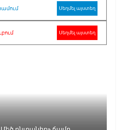
րամում
Սեղմել այստեղ
ւբում
Սեղմել այստեղ
«Մեծ ընտանիք» ճամբ...