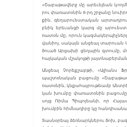
«Շա­բաթա­վերջ մը արե­ւելեան կողմն
րու փա­ռատօ­նին 8-րդ շրջա­նը նուիրո
քին, գե­ղարուես­տա­կան ար­տադրու
բնիկ երեւանցի կարգ մը արուես­տա
ռատօն մը, որուն կազ­մա­կեր­պիչնե­
վա­նիոյ, սա­կայն ան­ցեալ տարուան Ս
ծուած Ար­ցա­խի ցե­ղային զտու­մը, մ
հայ­կա­կան մշա­կոյ­թի յայտնա­բերման
Ան­ցեալ Չո­րեք­շաբթի, «Ալիանս 
պաշտօնական բացումը «Շա­բաթա­վ
ռատօ­նին, կնքա­հայ­րութեամբ Անտրէ
կան խումբը փա­ռատօ­նին բա­ցու­մը
սոյց Ռի­մա Պի­պոյեանի, որ Հա­յա
խումբին հիմ­նա­դիրը կը հան­դի­սանա
Տաս­նօ­րեայ ձեռ­նարկնե­րու ճոխ, բազ­