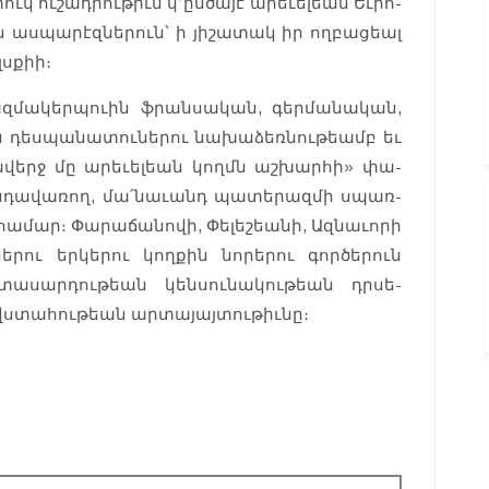
ուկ ու­շադրու­թիւն կ՚ըն­ծա­յէ արե­ւելեան Եւ­րո­
ս­պա­րէզներուն՝ ի յի­շա­տակ իր ող­բա­ցեալ
լսքիի։
­մա­կեր­պուին ֆրան­սա­կան, գեր­մա­նական,
յն դես­պա­նատու­նե­րու նա­խաձեռ­նութեամբ եւ
ա­վերջ մը արե­ւելեան կողմն աշ­խարհի» փա­
­դա­վառող, մա­՛նաւանդ պա­տե­րազ­մի սպառ­
ա­մար։ Փա­րաճա­նովի, Փե­լեշեանի, Ազ­նա­ւորի
րու եր­կե­րու կող­քին նո­րերու գոր­ծե­րուն
ի­տասար­դութեան կեն­սունա­կու­թեան դրսե­
 վստա­հութեան ար­տայայտութիւնը։­