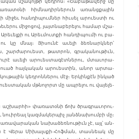
կա­կան մշա­կոյ­թի կեդ­րոն։ «Շա­բաթա­վերջ մը
ռատօ­նի հիմ­նա­դիր­նե­րուն առանցքային
 մի­ջեւ հան­դի­պումներ հիւ­սել արուես­տի ու
եւե­րու միջոցով, յայտնա­բեր­ելու համար մշա­
Արե­ւել­քի ու Արեւ­մուտքի հան­դի­պու­մի ու բա­
 ու կը մնայ։ Յիսունէ աւե­լի ձեռ­նարկներ՝
, շար­ժա­րուեստ, թատ­րոն, գրա­կա­նու­թիւն,
իւրէ աւե­լի արուես­տա­գէտ­նե­րու, մտա­ւորա­
իրուած հայ­կա­կան արուես­տին, անոր ար­տա­
կու­թա­յին կեդ­րոննե­րու մէջ։ Եր­կինքէն ին­կած
ւես­տա­կան մթնո­լորտ մը ապ­րե­լու ու վա­յելե­
ն աշ­խարհի» փա­ռատօ­նի ճոխ ծրագ­րա­ւորու­
 նուիրեալ կազ­մա­կեր­պիչ յանձնա­խումբի մը։
կա­ռավա­րական նա­խաձեռ­նութիւն չէ, այլ՝ ան­
ն է Վե­րա Մի­խալսքի-Հոֆ­ման, տաս­նեակ մը