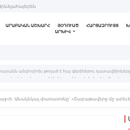
Արևելահայերեն
ԱՐԱԲԱԿԱՆ ԱՇԽԱՐՀ
ՅՕԴՈՒԱԾ
ՀԱՐՑԱԶՐՈՒՅՑ
Խ
ԱՐԽԻՎ
տարանն անփոփոխ թողած է հայ գերիներու դատավճիռներ
ջ»ի. Անակնկալ փառատօնը՝ «Շաբաթավերջ մը արեւե