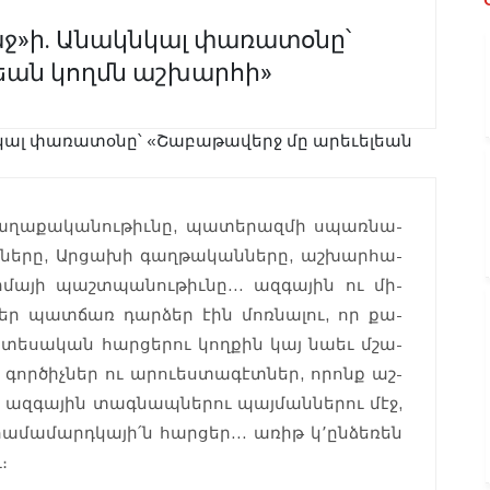
ջ»ի. Անակնկալ փառատօնը՝
եան կողմն աշխարհի»
քա­ղաքա­կանու­թիւնը, պա­տերազ­մի սպառ­նա­
դնե­րը, Ար­ցա­խի գաղ­թական­նե­րը, աշ­խարհա­
լի­մայի պաշտպա­նու­թիւնը… ազգա­յին ու մի­
ներ պատճառ դարձեր էին մոռնալու, որ քա­
նտե­սական հար­ցե­րու կող­քին կայ նաեւ մշա­
ն գոր­ծիչներ ու արուես­տա­գէտ­ներ, որոնք աշ­
 ազ­գա­յին տագ­նապնե­րու պայ­մաննե­րու մէջ,
ւ հա­մամարդկա­յի՛ն հար­ցեր… առիթ կ՚ընձեռեն
։