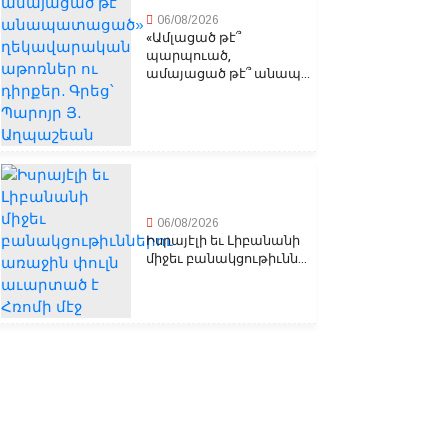
06/08/2026
«Ամլացած թէ՞
պարպուած,
ամայացած թէ՞ անապ...
06/08/2026
Իսրայէլի եւ Լիբանանի
միջեւ բանակցութիւնն...