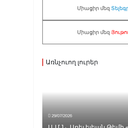
Միացիր մեզ
Տելեգ
Միացիր մեզ
Յութո
Առնչուող լուրեր
29/07/2026
Ա․Մ․Ն․ Արեւելեան Թեմի 