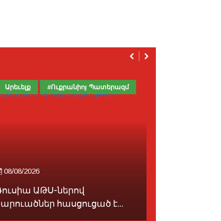
Արեւելք
#Ուքրանիոյ Պատերազմ
Հայաստան
08/08/2026
08/08/2026
Ռուսիա ԱԹՍ-ներով
«2025թ․ օգ
հարուածներ հասցուցած է...
սահմանագի