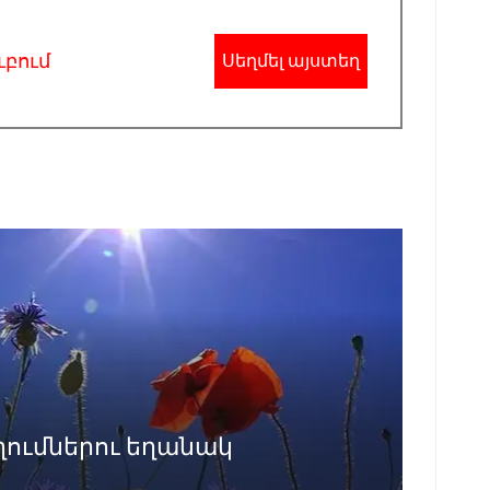
ւբում
Սեղմել այստեղ
ղումներու եղանակ