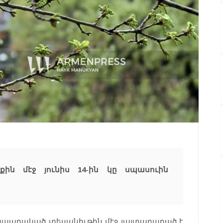
ին մէջ յունիս 14-ին կը սպասուին
րապարակած տեսանիւթին մէջ յայտարարած է