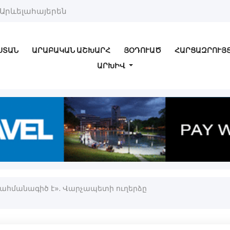
Արևելահայերեն
ՍՏԱՆ
ԱՐԱԲԱԿԱՆ ԱՇԽԱՐՀ
ՅՕԴՈՒԱԾ
ՀԱՐՑԱԶՐՈՒՅ
ԱՐԽԻՎ
 սահմանագիծ է». Վարչապետի ուղերձը