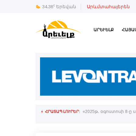
c
34.38
Երեվան
Արևմտահայերեն
ԱՐԵՒԵԼՔ
ՀԱՅԱ
ՀՐԱՏԱՊ ԼՈՒՐԵՐ:
«2025թ․ օգոստոսի 8-ը