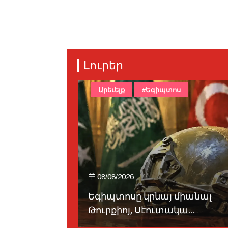
Լուրեր
Արեւելք
#Եգիպտոս
08/08/2026
ան
Եգիպտոսը կրնայ միանալ
րջա...
Թուրքիոյ, Սէուտակա...