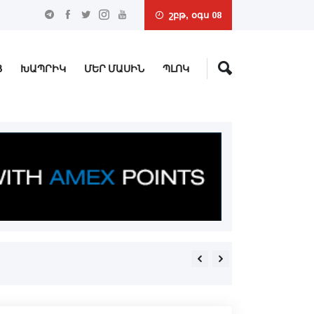
շբթ, օգս 08
Ց
ԽԱՊՐԻԿ
ՄԵՐ ՄԱՍԻՆ
ՊԼՈԿ
Փաշինեանն ու Ալիեւը հեռ