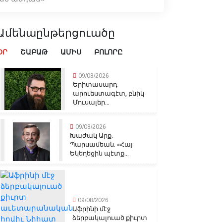
Ամենաընթերցուածը
ՕՐ
ՇԱԲԱԹ
ԱՄԻՍ
ԲՈԼՈՐԸ
09/08/2026
Երիտասարդ
արուեստագէտ, բնիկ
Մուսալեր...
09/08/2026
Խաժակ Արք.
Պարսամեան. «Հայ
Եկեղեցին պէտք...
09/08/2026
Աֆրինի մէջ
ձերբակալուած քիւրտ