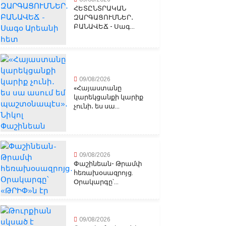
ՀԵՏԸՆՏՐԱԿԱՆ
ԶԱՐԳԱՑՈՒՄՆԵՐ․
ԲԱՆԱՎԵՃ - Սագ...
09/08/2026
«Հայաստանը
կարեկցանքի կարիք
չունի․ ես սա...
09/08/2026
Փաշինեան- Թրամփ
հեռախօսազրոյց.
Օրակարգը՝...
09/08/2026