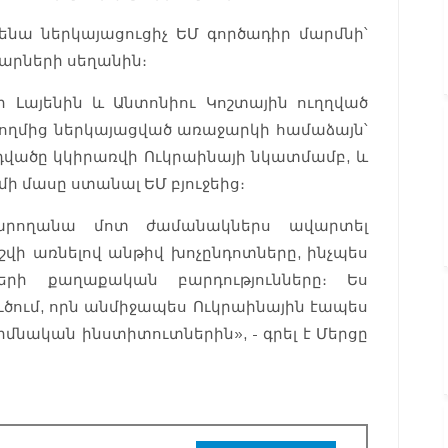
ենա ներկայացուցիչ ԵՄ գործադիր մարմնի՝
արների սեղանին։
ր Լայենին և Անտոնիու Կոշտային ուղղված
կողմից ներկայացված առաջարկի համաձայն՝
դվածը կկիրառվի Ուկրաինայի նկատմամբ, և
մի մասը ստանալ ԵՄ բյուջեից։
կարողանա մոտ ժամանակներս ավարտել
վի առնելով անթիվ խոչընդոտները, ինչպես
րի քաղաքական բարդությունները։ Ես
ծում, որն անմիջապես Ուկրաինային էապես
իմնական ինստիտուտներին», - գրել է Մերցը