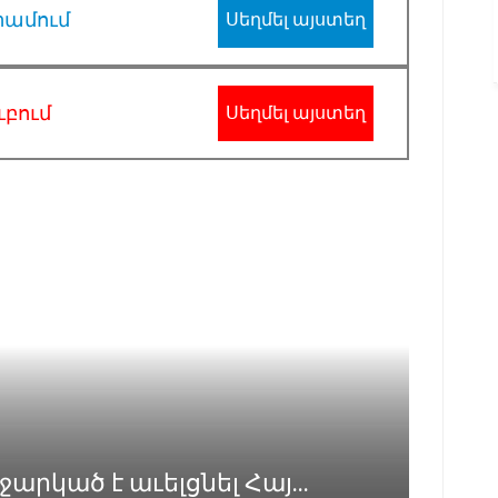
րամում
Սեղմել այստեղ
ւբում
Սեղմել այստեղ
րկած է աւելցնել Հայ...