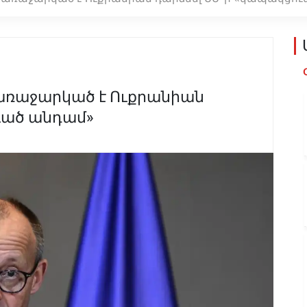
առաջարկած է Ուքրանիան
ւած անդամ»