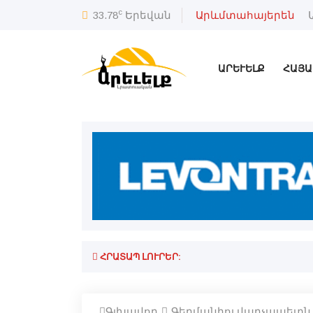
c
33.78
Երեվան
Արևմտահայերեն
ԱՐԵՒԵԼՔ
ՀԱՅԱ
ՀՐԱՏԱՊ ԼՈՒՐԵՐ:
Գլխավոր
Գերմանիոյ վարչապետն