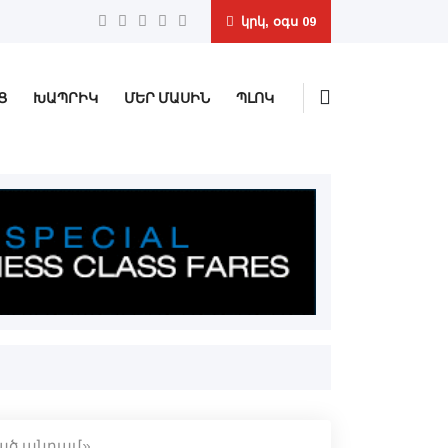
կրկ, օգս 09
Ց
ԽԱՊՐԻԿ
ՄԵՐ ՄԱՍԻՆ
ՊԼՈԿ
ած անդամ»