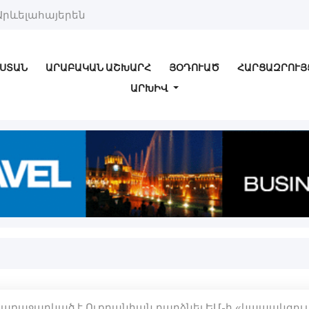
Արևելահայերեն
ՍՏԱՆ
ԱՐԱԲԱԿԱՆ ԱՇԽԱՐՀ
ՅՕԴՈՒԱԾ
ՀԱՐՑԱԶՐՈՒՅ
ԱՐԽԻՎ
 առաջարկած է Ուքրանիան դարձնել ԵՄ-ի «կապակցու