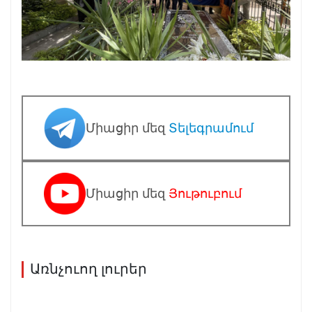
Միացիր մեզ
Տելեգրամում
Միացիր մեզ
Յութուբում
Առնչուող լուրեր