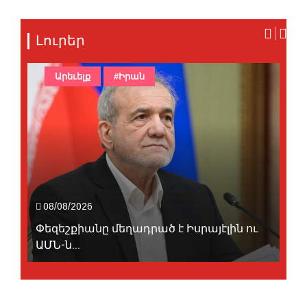
Լուրեր
Արեւելք
#Իրան
08/08/2026
Փեզեշքիանը մեղադրած է Իսրայէլին ու
ԱՄՆ-ն...