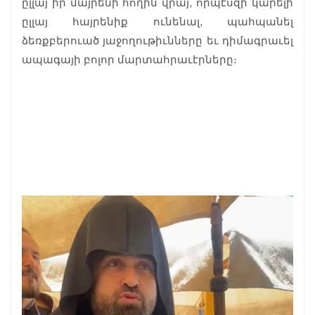
ըլլայ իր մայրենի հողին վրայ, որպէսզի կարելի
ըլլայ հայրենիք ունենալ, պահպանել
ձեռքբերուած յաջողութիւնները եւ դիմագրաւել
ապագայի բոլոր մարտահրաւէրները։