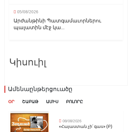
05/08/2026
Արժանթինի Պատգամաւորներու
պալատին մէջ կա...
Կիսուիլ
Ամենաընթերցուածը
ՕՐ
ՇԱԲԱԹ
ԱՄԻՍ
ԲՈԼՈՐԸ
08/08/2026
«Հայաստան չի՛ գաս» (Բ)