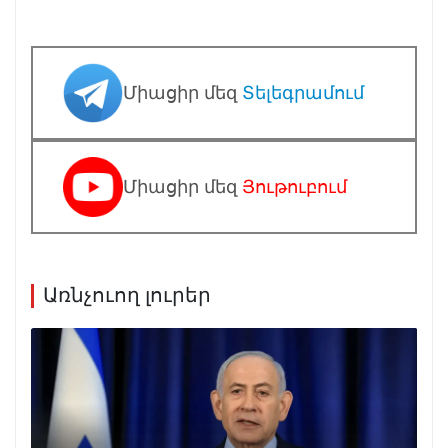
Միացիր մեզ
Տելեգրամում
Միացիր մեզ
Յութուբում
Առնչուող լուրեր