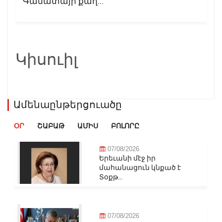
Գանատայի քաղ...
Կիսուիլ
Ամենաընթերցուածը
ՕՐ
ՇԱԲԱԹ
ԱՄԻՍ
ԲՈԼՈՐԸ
07/08/2026
Երեւանի մէջ իր
մահանացուն կնքած է
Տօքթ...
07/08/2026