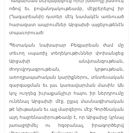
Ղազարեան ներկայացուց հիւր խօսողը յատուկ
ոճով եւ բովանդակութեամբ, մէջբերելով իր
(Ղազարեանի) դստեր մէկ նամակէն առնուած
հարազատ ապրումներ Արցախի այցելութենէն
տպաւորուած:
Պետական նախարար Բեգլարեան ժամ մը
տեւող սպառիչ տեղեկութիւններ փոխանցեց
Արցախի անվտանգութեան,
ժողովրդագրութեան, կրթութեան,
առողջապահական կարիքներու, տնտեսական
զարգացման եւ լաւ կառավարման մասին: Ան
կոչ ուղղեց իւրաքանչիւր հայու իր ներդրումը
ունենալ Արցախի մէջ, ըլլայ մասնագիտական
թէ նիւթական եւ այլ մարզերու մէջ: Գործնական
այդ հայրենասիրութեամբ է, որ Արցախը կրնայ
յառաջդիմել ու հզօրանալ, իրագործելով