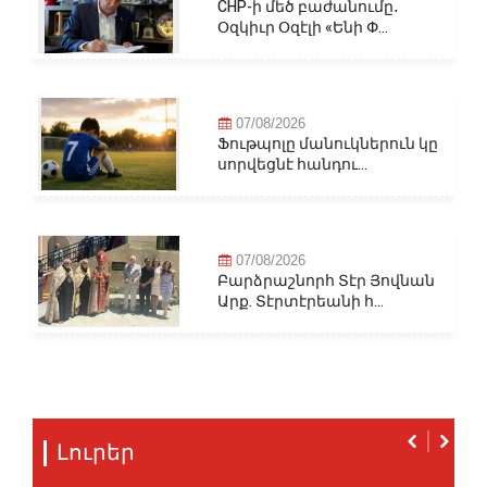
CHP-ի մեծ բաժանումը․
Օզկիւր Օզէլի «Ենի Փ...
07/08/2026
Ֆութպոլը մանուկներուն կը
սորվեցնէ հանդու...
07/08/2026
Բարձրաշնորհ Տէր Յովնան
Արք. Տէրտէրեանի հ...
Լուրեր