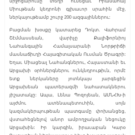
միջոցարումը տեղի ունեցաւ Իրանահայ
Միութեան կեդրոնի գլխաւոր սրահին մէջ,
ներկայութեամբ շուրջ 200 ազգայիններու:
Բացման խօսքը կատարեց Դոկտ. Վահրամ
Շէմմասսեան, վարիչը Քալիֆորնիոյ
Նահանգային Համալսարանի Նորթրիճի
մասնաճիւղի Հայագիտական Ուսման Ծրագրի:
Եղաւ Միացեալ Նահանգներու, Հայաստանի եւ
Արցախի օրհներգներու ունկնդրութիւն, որմէ
ետք ներկաները յոտնկայս յարգեցին
Արցախեան պատերազմի նահատակներու
յիշատակը: Ապա, Լենա Պոզոյեան, ԱՄՆՀԽ-ի
այժմու ատենապետուհին, սոյն
կազմակերպութեան պատգամը փոխանցեց,
վստահեցնելով անոր ամբողջական նեցուկը
Արցախին: Իր կարգին, իրաւաբան Կարօ