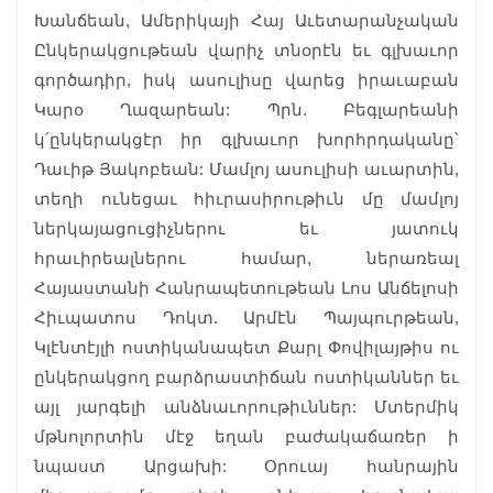
Խանճեան, Ամերիկայի Հայ Աւետարանչական
Ընկերակցութեան վարիչ տնօրէն եւ գլխաւոր
գործադիր, իսկ ասուլիսը վարեց իրաւաբան
Կարօ Ղազարեան: Պրն. Բեգլարեանի
կ՛ընկերակցէր իր գլխաւոր խորհրդականը՝
Դաւիթ Յակոբեան: Մամլոյ ասուլիսի աւարտին,
տեղի ունեցաւ հիւրասիրութիւն մը մամլոյ
ներկայացուցիչներու եւ յատուկ
հրաւիրեալներու համար, ներառեալ
Հայաստանի Հանրապետութեան Լոս Անճելոսի
Հիւպատոս Դոկտ. Արմէն Պայպուրթեան,
Կլէնտէյլի ոստիկանապետ Քարլ Փովիլայթիս ու
ընկերակցող բարձրաստիճան ոստիկաններ եւ
այլ յարգելի անձնաւորութիւններ: Մտերմիկ
մթնոլորտին մէջ եղան բաժակաճառեր ի
նպաստ Արցախի: Օրուայ հանրային