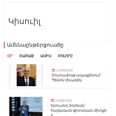
Կիսուիլ
Ամենաընթերցուածը
ՕՐ
ՇԱԲԱԹ
ԱՄԻՍ
ԲՈԼՈՐԸ
10/08/2026
Շուտափոյթ ապաքինում՝
Պենոն Սեւանին
10/08/2026
Երուանդ Զօրեան՝
հայկական գիտական միտքի
ձ...