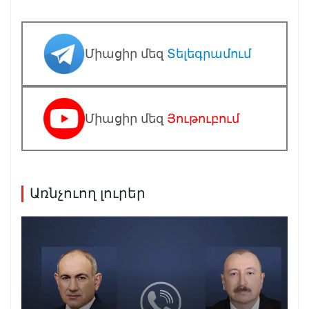
Միացիր մեզ
Տելեգրամում
Միացիր մեզ
Յութուբում
Առնչուող լուրեր