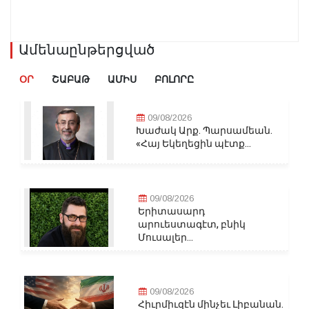
Ամենաընթերցված
ՕՐ
ՇԱԲԱԹ
ԱՄԻՍ
ԲՈԼՈՐԸ
09/08/2026
Խաժակ Արք. Պարսամեան.
«Հայ Եկեղեցին պէտք...
09/08/2026
Երիտասարդ
արուեստագէտ, բնիկ
Մուսալեր...
09/08/2026
Հիւրմիւզէն մինչեւ Լիբանան.