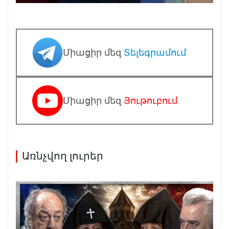
Միացիր մեզ
Տելեգրամում
Միացիր մեզ
Յութուբում
Առնչվող լուրեր