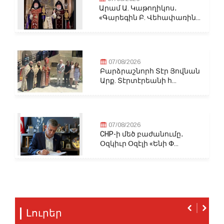
Արամ Ա. Կաթողիկոս․
«Գարեգին Բ. Վեհափառին...
07/08/2026
Բարձրաշնորհ Տէր Յովնան
Արք. Տէրտէրեանի հ...
07/08/2026
CHP-ի մեծ բաժանումը․
Օզկիւր Օզէլի «Ենի Փ...
Լուրեր