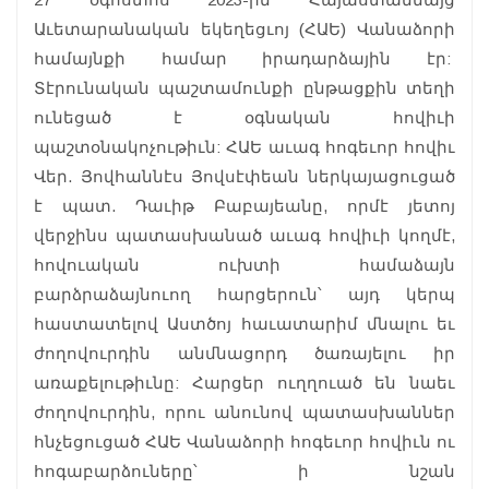
Աւետարանական եկեղեցւոյ (ՀԱԵ) Վանաձորի
համայնքի համար իրադարձային էր:
Տէրունական պաշտամունքի ընթացքին տեղի
ունեցած է օգնական հովիւի
պաշտօնակոչութիւն: ՀԱԵ աւագ հոգեւոր հովիւ
Վեր. Յովհաննէս Յովսէփեան ներկայացուցած
է պատ. Դաւիթ Բաբայեանը, որմէ յետոյ
վերջինս պատասխանած աւագ հովիւի կողմէ,
հովուական ուխտի համաձայն
բարձրաձայնուող հարցերուն՝ այդ կերպ
հաստատելով Աստծոյ հաւատարիմ մնալու եւ
ժողովուրդին անմնացորդ ծառայելու իր
առաքելութիւնը: Հարցեր ուղղուած են նաեւ
ժողովուրդին, որու անունով պատասխաններ
հնչեցուցած ՀԱԵ Վանաձորի հոգեւոր հովիւն ու
հոգաբարձուները՝ ի նշան