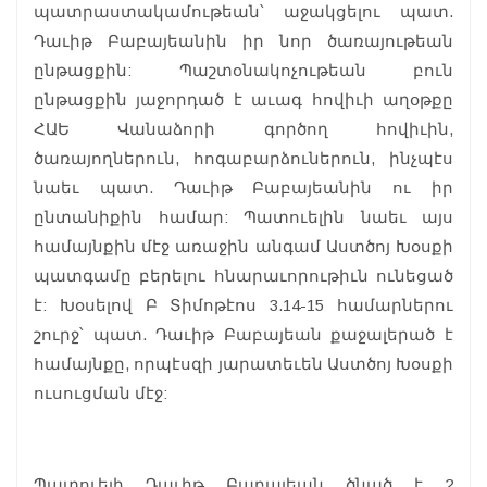
պատրաստակամութեան՝ աջակցելու պատ.
Դաւիթ Բաբայեանին իր նոր ծառայութեան
ընթացքին: Պաշտօնակոչութեան բուն
ընթացքին յաջորդած է աւագ հովիւի աղօթքը
ՀԱԵ Վանաձորի գործող հովիւին,
ծառայողներուն, հոգաբարձուներուն, ինչպէս
նաեւ պատ. Դաւիթ Բաբայեանին ու իր
ընտանիքին համար: Պատուելին նաեւ այս
համայնքին մէջ առաջին անգամ Աստծոյ Խօսքի
պատգամը բերելու հնարաւորութիւն ունեցած
է: Խօսելով Բ Տիմոթէոս 3.14-15 համարներու
շուրջ՝ պատ. Դաւիթ Բաբայեան քաջալերած է
համայնքը, որպէսզի յարատեւեն Աստծոյ Խօսքի
ուսուցման մէջ:
Պատուելի Դաւիթ Բաբայեան ծնած է 2