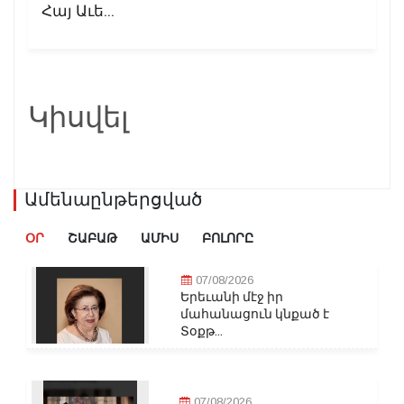
Հայ Աւե...
Կիսվել
Ամենաընթերցված
ՕՐ
ՇԱԲԱԹ
ԱՄԻՍ
ԲՈԼՈՐԸ
07/08/2026
Երեւանի մէջ իր
մահանացուն կնքած է
Տօքթ...
07/08/2026