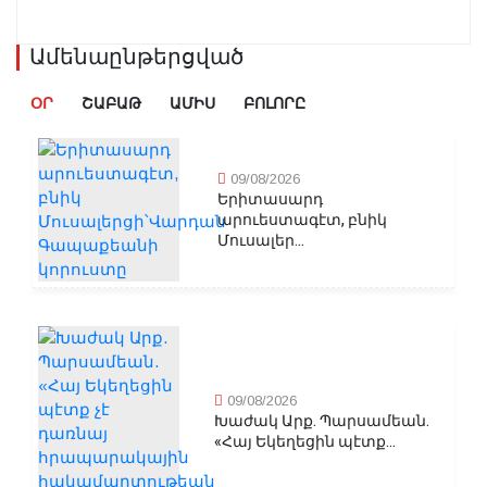
Ամենաընթերցված
ՕՐ
ՇԱԲԱԹ
ԱՄԻՍ
ԲՈԼՈՐԸ
09/08/2026
Երիտասարդ
արուեստագէտ, բնիկ
Մուսալեր...
09/08/2026
Խաժակ Արք. Պարսամեան.
«Հայ Եկեղեցին պէտք...