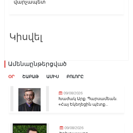
վարչապետ
Կիսվել
Ամենաընթերցված
ՕՐ
ՇԱԲԱԹ
ԱՄԻՍ
ԲՈԼՈՐԸ
09/08/2026
Խաժակ Արք. Պարսամեան.
«Հայ Եկեղեցին պէտք...
09/08/2026