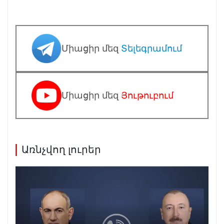
Միացիր մեզ
Տելեգրամում
Միացիր մեզ
Յութուբում
Առնչվող լուրեր