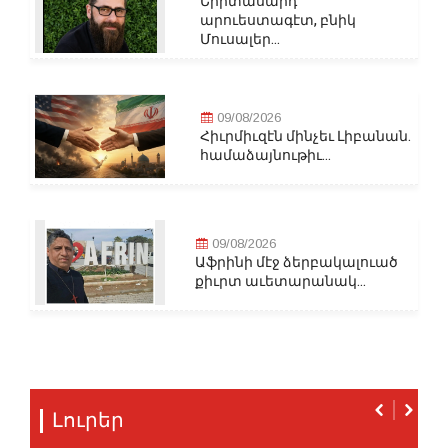
Երիտասարդ
արուեստագէտ, բնիկ
Մուսալեր...
09/08/2026
Հիւրմիւզէն մինչեւ Լիբանան.
համաձայնութիւ...
09/08/2026
Աֆրինի մէջ ձերբակալուած
քիւրտ աւետարանակ...
Լուրեր