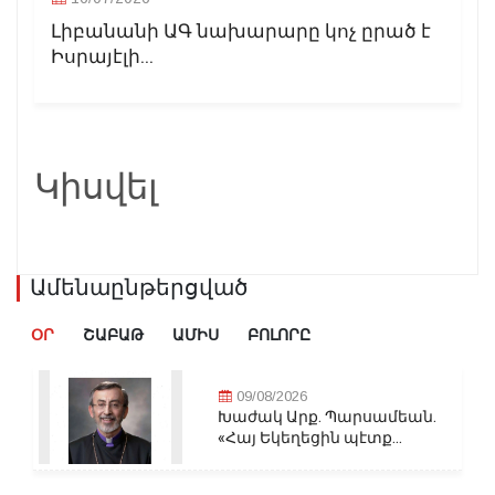
Լիբանանի ԱԳ նախարարը կոչ ըրած է
Իսրայէլի...
Կիսվել
Ամենաընթերցված
ՕՐ
ՇԱԲԱԹ
ԱՄԻՍ
ԲՈԼՈՐԸ
09/08/2026
Խաժակ Արք. Պարսամեան.
«Հայ Եկեղեցին պէտք...