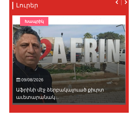
Լուրեր
Խապրիկ
09/08/2026
Աֆրինի մէջ ձերբակալուած քիւրտ
աւետարանակ...