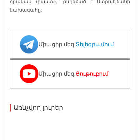
դրական փաստ»,- ընդգծած է Ատրպէյճանի
նախագահը:
Միացիր մեզ
Տելեգրամում
Միացիր մեզ
Յութուբում
Առնչվող լուրեր