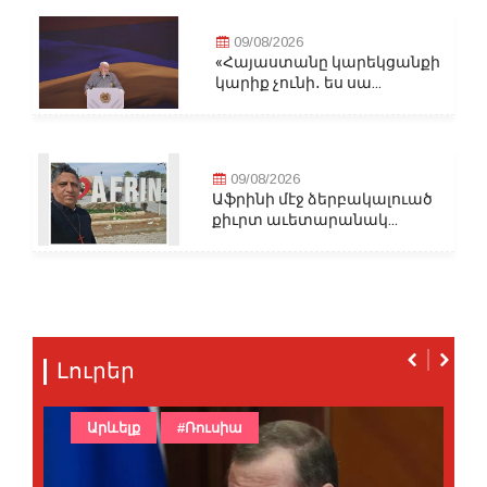
09/08/2026
«Հայաստանը կարեկցանքի
կարիք չունի․ ես սա...
09/08/2026
Աֆրինի մէջ ձերբակալուած
քիւրտ աւետարանակ...
Լուրեր
Արևելք
#Ռուսիա