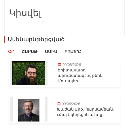
Կիսվել
Ամենաընթերցված
ՕՐ
ՇԱԲԱԹ
ԱՄԻՍ
ԲՈԼՈՐԸ
09/08/2026
Երիտասարդ
արուեստագէտ, բնիկ
Մուսալեր...
09/08/2026
Խաժակ Արք. Պարսամեան.
«Հայ Եկեղեցին պէտք...