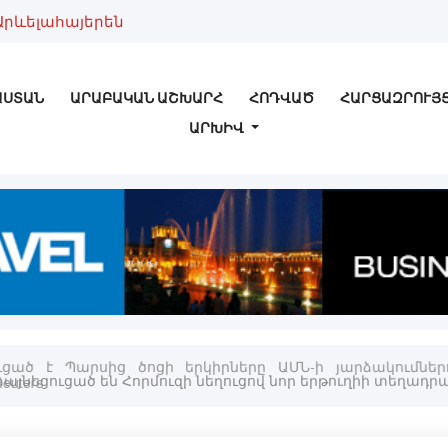
Արևելահայերեն
ԱՍՏԱՆ
ԱՐԱԲԱԿԱՆ ԱՇԽԱՐՀ
ՀՈԴՎԱԾ
ՀԱՐՑԱԶՐՈՒՅ
ԱՐԽԻՎ
ւցած է Պարսից ծոցի երկիրները ԱՄՆ-ի յարձակում
euters