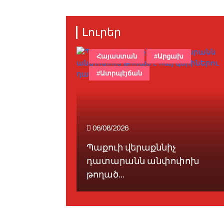
Լուրեր
Հայաստան
#Արցախ
#Ատրպէյճան
06/08/2026
Պաքուի վերաքննիչ
-ը
դատարանն անփոփոխ
րանէն...
թողած...