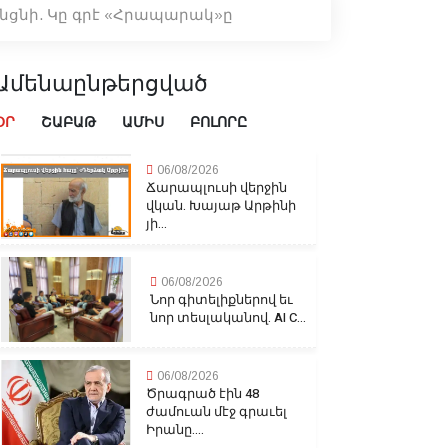
նցնի. Կը գրէ «Հրապարակ»ը
Ամենաընթերցված
ՕՐ
ՇԱԲԱԹ
ԱՄԻՍ
ԲՈԼՈՐԸ
06/08/2026
Ճարապլուսի վերջին
վկան. Խայաթ Արթինի
յի...
06/08/2026
Նոր գիտելիքներով եւ
նոր տեսլականով. AI C...
06/08/2026
Ծրագրած էին 48
ժամուան մէջ գրաւել
Իրանը....