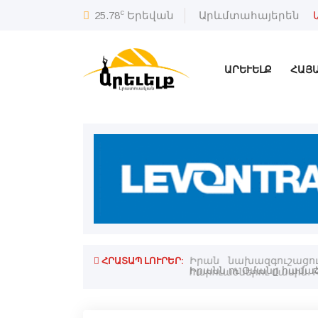
c
25.78
Երեվան
Արևմտահայերեն
ԱՐԵՒԵԼՔ
ՀԱՅ
ՀՐԱՏԱՊ ԼՈՒՐԵՐ:
ղադրական կէտերը
Իրան նախազգուշացո
հարուածներու մասին. R