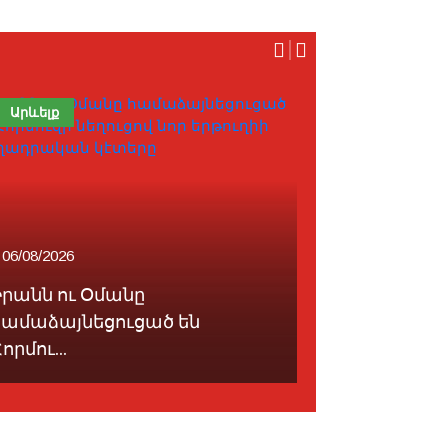
Արևելք
Արևելք
06/08/2026
06/08/2026
Իրանն ու Օմանը
համաձայնեցուցած են
Իրան նախ
որմու...
Պարսից ծոց