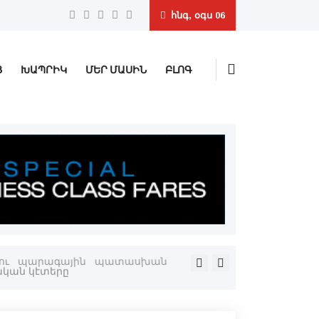
հնգ, օգս 06
Ց
ԽԱՊՐԻԿ
ՄԵՐ ՄԱՍԻՆ
ԲԼՈԳ
ներու պարագային պատասխան
Կաթողիկոսը պիտի մասնակ