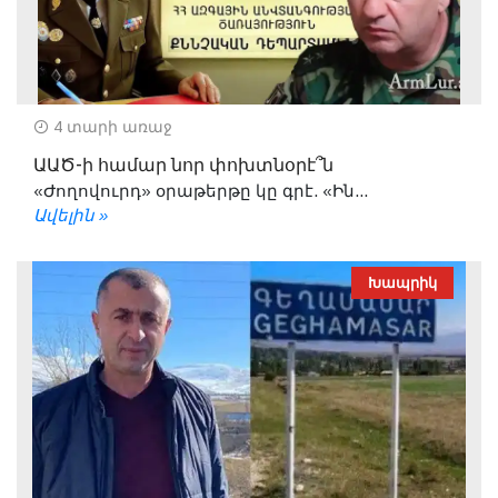
4 տարի առաջ
ԱԱԾ-ի համար նոր փոխտնօրէ՞ն
«Ժողովուրդ» օրաթերթը կը գրէ. «Ին...
Ավելին »
Խապրիկ