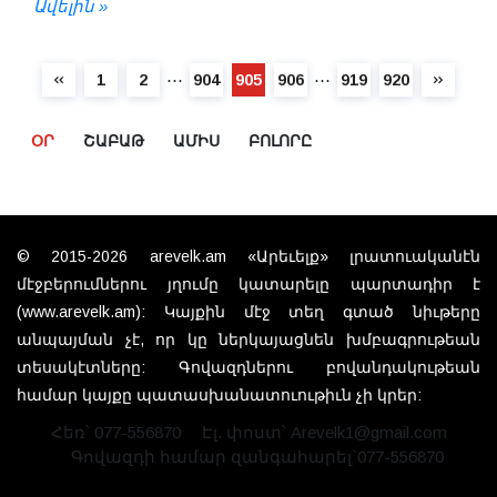
Ավելին »
⋯
⋯
1
2
904
905
906
919
920
ՕՐ
ՇԱԲԱԹ
ԱՄԻՍ
ԲՈԼՈՐԸ
© 2015-2026 arevelk.am «Արեւելք» լրատուականէն
մէջբերումներու յղումը կատարելը պարտադիր է
(www.arevelk.am): Կայքին մէջ տեղ գտած նիւթերը
անպայման չէ, որ կը ներկայացնեն խմբագրութեան
տեսակէտները: Գովազդներու բովանդակութեան
համար կայքը պատասխանատուութիւն չի կրեր:
Հեռ՝ 077-556870
Էլ. փոստ՝ Arevelk1@gmail.com
Գովազդի համար զանգահարել`077-556870