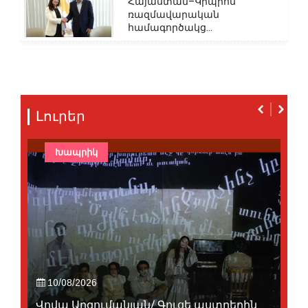
Հայաստան–Կիպրոս
ռազմավարական
համագործակց...
Լուրեր
Խապրիկ
10/08/2026
Վովա Արզումանյան/ Գուցե աստղերին