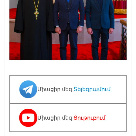
Միացիր մեզ
Տելեգրամում
Միացիր մեզ
Յութուբում