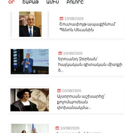
ՕՐ
ՇԱԲԱԹ
ԱՄԻՍ
ԲՈԼՈՐԸ
10/08/2026
Շուտափոյթ ապաքինում՝
Պենոն Սեւանին
10/08/2026
Երուանդ Զօրեան՝
հայկական գիտական միտքի
ձ...
10/08/2026
Այսօրուան աշխարհը՝
քոլոմպոսեան
փոխանակմա...
10/08/2026