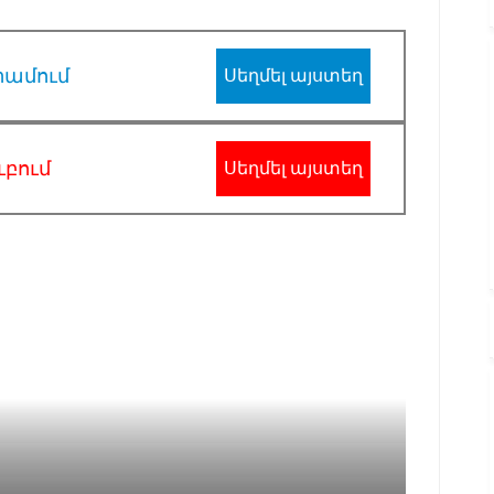
րամում
Սեղմել այստեղ
ւբում
Սեղմել այստեղ