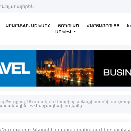
րևելահայերեն
ԱՐԱԲԱԿԱՆ ԱՇԽԱՐՀ
ՅՕԴՈՒԱԾ
ՀԱՐՑԱԶՐՈՒՅՑ
Խ
ԱՐԽԻՎ
ալ Թուրքիոյ, Սէուտական Արաբիոյ եւ Փաքիստանի պաշտ
 «Զուարթնոց» Կեդրոնի պատասխանատուները այցելեց