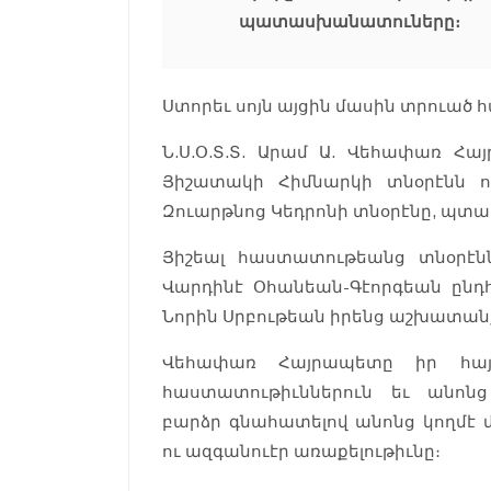
պատասխանատուները։
Ստորեւ սոյն այցին մասին տրուած 
Ն.Ս.Օ.Տ.Տ. Արամ Ա. Վեհափառ Հա
Յիշատակի Հիմնարկի տնօրէնն ո
Զուարթնոց Կեդրոնի տնօրէնը, պտ
Յիշեալ հաստատութեանց տնօրէնն
Վարդինէ Օհանեան-Գէորգեան ընդհա
Նորին Սրբութեան իրենց աշխատանք
Վեհափառ Հայրապետը իր հայր
հաստատութիւններուն եւ անոն
բարձր գնահատելով անոնց կողմէ 
ու ազգանուէր առաքելութիւնը։