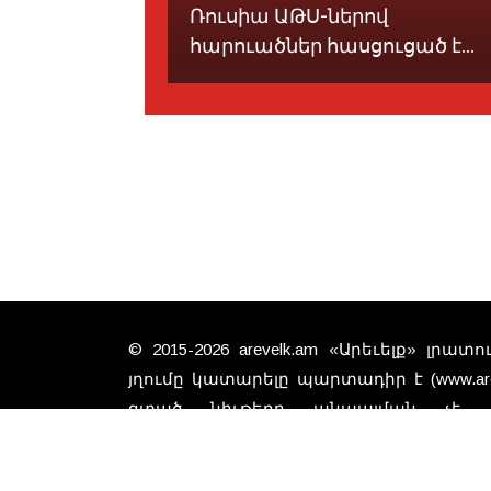
յ եւ
Ռուսիա ԱԹՍ-ներով
ակո...
հարուածներ հասցուցած է...
© 2015-2026 arevelk.am «Արեւելք» լրա
յղումը կատարելը պարտադիր է (www.arev
գտած նիւթերը անպայման չէ, 
խմբագրութեան տեսակէտները: Գովազ
համար կայքը պատասխանատուութիւն չ