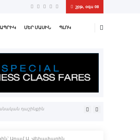
շբթ, օգս 08
ԱՊՐԻԿ
ՄԵՐ ՄԱՍԻՆ
ՊԼՈԿ
պանական դաշինքին
Փեզեշքիանը մեղադրած է Իս
ին՝ Արամ Ա. Վեհափառին