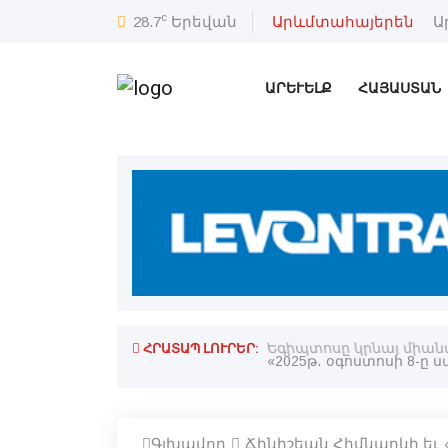
c
28.7
Երեվան
Արևմտահայերեն
Ա
ԱՐԵՒԵԼՔ
ՀԱՅԱՍՏԱՆ
ՀՐԱՏԱՊ ԼՈՒՐԵՐ:
Եգիպտոսը կրնայ միան
Գլխավոր
Ճինիշեան Հիմնարկի եւ