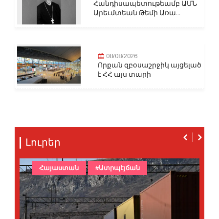
Հանդիսապետութեամբ ԱՄՆ
Արեւմտեան Թեմի Առա...
08/08/2026
Որքան զբօսաշրջիկ այցելած
է ՀՀ այս տարի
Լուրեր
Հայաստան
#Ատրպէյճան