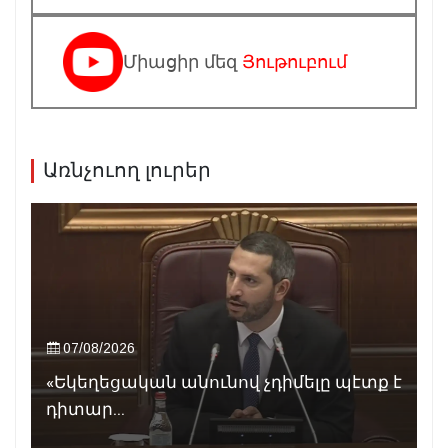
Միացիր մեզ
Յութուբում
Առնչուող լուրեր
07/08/2026
«Եկեղեցական անունով չդիմելը պէտք է
դիտար...