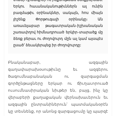
Երկու հաւանականութիւններն ալ ունին
բազմաթիւ օրինակներ, սակայն, հոս միայն
յիշենք Փորթուգալի օրինակը։ Ան
առաւելաբար թագաւորական-իշխանական
շառաւիղով հիմնադրուած երկիր-տարածք մը
ձեռք բերաւ ու ժողովուրդ մըն ալ կամ այսպէս
ըսած՝ ձեւակերպեց իր ժողովուրդը:
Բնականաբար, ազգային
գաղափարախօսութիւնը եւ ազգերու
ծագումնաբանական ու զարգացման
գործընթացները երկար ու ճիւղաւորուած
ուսումնասիրական նիւթեր են, բայց, ինչ կը
վերաբերի քաղաքական վերնախաւերուն եւ
ազգային ընտրանիներուն՝ պատմականօրէն
կը տեսնենք, որ անոնց զարգացումը կը պարզէ