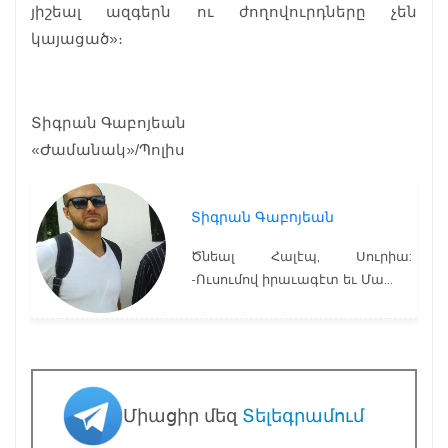
յիշեալ ազգերն ու ժողովուրդները չեն
կայացած»։
Տիգրան Գաբոյեան
«Ժամանակ»/Պոլիս
Տիգրան Գաբոյեան
Ծնեալ Հալէպ, Սուրիա:
-Ուսումով իրաւագէտ եւ Մա...
Միացիր մեզ
Տելեգրամում