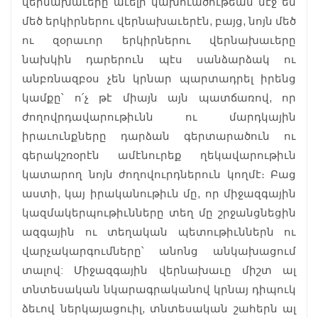
վերնախաւերը աւելի կախուածութեան մէջ են
մեծ երկիրներու վերնախաւերէն, բայց, նոյն մեծ
ու զօրաւոր երկիրներու վերնախաւերը
նախկին դարերուն պէս սանձարձակ ու
անբռնազբօս չեն կրնար պարտադրել իրենց
կամքը՝ ո՛չ թէ միայն այն պատճառով, որ
ժողովրդավարութիւնն ու մարդկային
իրաւունքները դարձան գերտարածուն ու
գերակշռօրէն ամէնուրեք ղեկավարութիւն
կատարող նոյն ժողովուրդներուն կողմէ։ Բաց
աստի, կայ իրականութիւն մը, որ միջազգային
կազմակերպութիւնները տեղ մը շրջանցնեցին
ազգային ու տեղական պետութիւններն ու
վարչակարգումները՝ անոնց անկախացում
տալով: Միջազգային վերնախաւը միշտ ալ
տնտեսական նկարագրականով կրնայ դիպուկ
ձեւով ներկայացուիլ, տնտեսական շահերն ալ