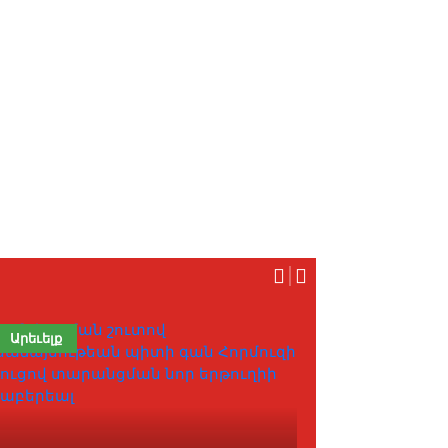
Արեւելք
Յօդուած