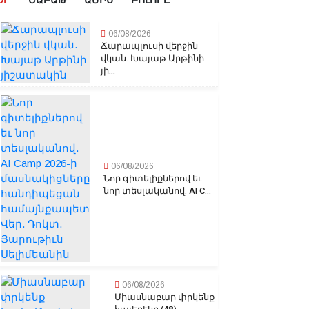
ՕՐ
ՇԱԲԱԹ
ԱՄԻՍ
ԲՈԼՈՐԸ
06/08/2026
Ճարապլուսի վերջին
վկան. Խայաթ Արթինի
յի...
06/08/2026
Նոր գիտելիքներով եւ
նոր տեսլականով. AI C...
06/08/2026
Միասնաբար փրկենք