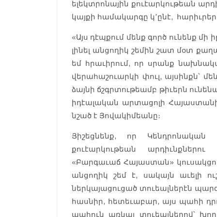
ելեկտրոնային քուէարկութեան արդի
կայքի համակարգը կ՚ընէ, հարիւրեր
«Այս դէպքում մենք գործ ունենք մի 
լինել անցողիկ շեմին շատ մօտ քաղ
եմ հրաւիրում, որ սրանք նախնակա
վերահաշուարկի փուլ, այսինքն՝ մե
ձայնի ճշգրտութեամբ թիւերն ունենան
իդէալական արտացոլի Հայաստանի
նշած է Յովակիմեանը։
Յիշեցնենք, որ Կենդրոնական 
քուէարկութեան արդիւնքներո
«Բարգաւաճ Հայաստան» կուսակցութ
անցողիկ շեմ է, սակայն աւելի
ներկայացուցած տուեալներէն պարզ 
հասնիր, հետեւաբար, այս պահի դր
պահուն առկայ տուեալներով՝ խո