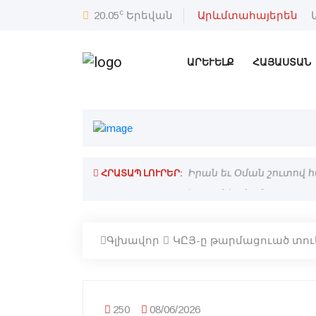
c
20.05
Երեվան
Արևմտահայերեն
ԱՐԵՒԵԼՔ
ՀԱՅԱՍՏԱՆ
ՀՐԱՏԱՊ ԼՈՒՐԵՐ:
ս»-ի զինաթափման վերաբերեալ
Իրան եւ Օման շուտով 
Գլխավոր
ԿԸՅ-ը թարմացուած տու
250
08/06/2026