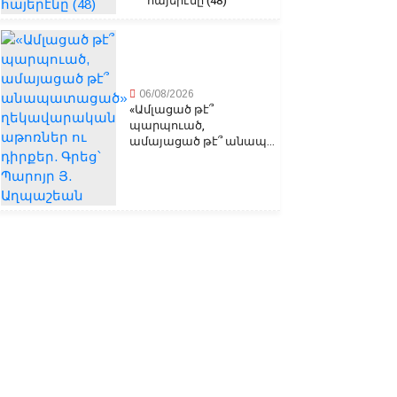
հայերէնը (48)
06/08/2026
«Ամլացած թէ՞
պարպուած,
ամայացած թէ՞ անապ...