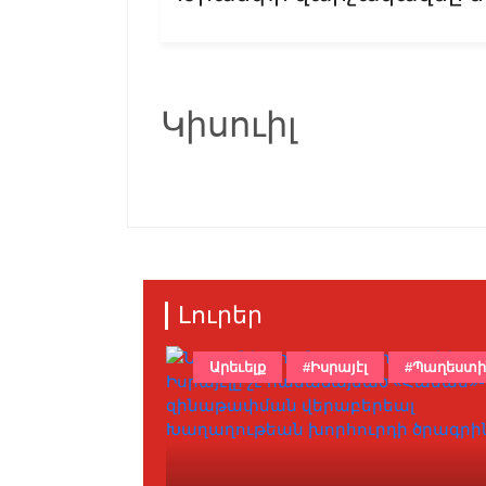
Կիսուիլ
Լուրեր
Արեւելք
#Իսրայէլ
#Պաղեստի