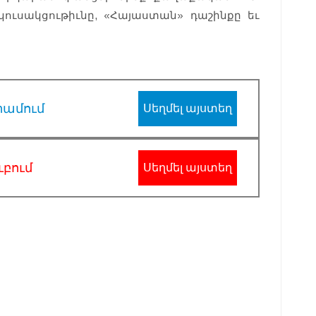
ւսակցութիւնը, «Հայաստան» դաշինքը եւ
րամում
Սեղմել այստեղ
ւբում
Սեղմել այստեղ