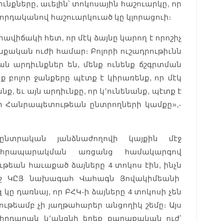
ւնքները, աւելին՝ տոկոսային հաշուարկը, որ
որդականով հաշուարկուած կը կլորացուի։
իրավիճակի հետ, որ մէկ ձայնը կարող է որոշիչ
աքական ուժի համար։ Բոլորի ուշադրութիւնն
ն արդիւնքներ են, մենք ունենք ճշգրտման
նք բոլոր ջանքերը պէտք է կիրառենք, որ մէկ
ք, եւ այն արդիւնքը, որ կ՚ունենանք, պէտք է
 Հանրապետութեան ընտրողների կամքը»,-
ընտրական յանձնաժողովի կայքին մէջ
ւ հրապարակման առցանց համակարգով
եան հաւաքած ձայները 4 տոկոս էին, ինչն
 ուշ ԿԸՅ նախագահ Վահագն Յովակիմեանի
կը դառնայ, որ ԲՀԿ-ի ձայները 4 տոկոսի չեն
ութեամբ չի յաղթահարեր անցողիկ շեմը։ Այս
րհրդարան կ՚անցնի երեք քաղաքական ուժ՝