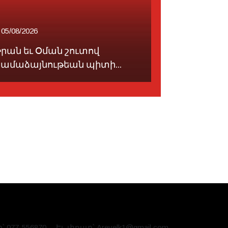
05/08/2026
06/08/2026
Իրան եւ Օման շուտով
Միասնաբա
համաձայնութեան պիտի...
հայերէնը (
՝ 077-556870
Էլ. փոստ՝ Arevelk1@gmail.com