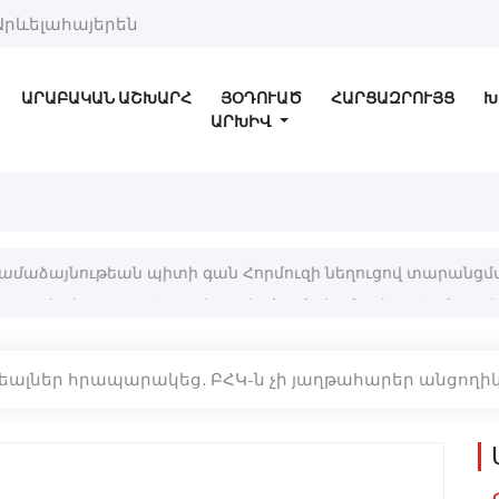
Արևելահայերեն
ԱՐԱԲԱԿԱՆ ԱՇԽԱՐՀ
ՅՕԴՈՒԱԾ
ՀԱՐՑԱԶՐՈՒՅՑ
Խ
ԱՐԽԻՎ
համաձայնութեան պիտի գան Հորմուզի նեղուցով տարանցմա
եալներ հրապարակեց. ԲՀԿ-ն չի յաղթահարեր անցողիկ