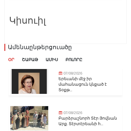
Կիսուիլ
Ամենաընթերցուածը
ՕՐ
ՇԱԲԱԹ
ԱՄԻՍ
ԲՈԼՈՐԸ
07/08/2026
Երեւանի մէջ իր
մահանացուն կնքած է
Տօքթ...
07/08/2026
Բարձրաշնորհ Տէր Յովնան
Արք. Տէրտէրեանի հ...