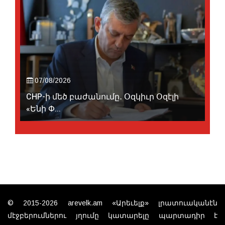
07/08/2026
CHP-ի մեծ բաժանումը․ Օզկիւր Օզէլի
«Ենի Փ...
© 2015-2026 arevelk.am «Արեւելք» լրատուականէն
մէջբերումներու յղումը կատարելը պարտադիր է