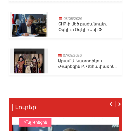
07/08/2026
CHP-ի մեծ բաժանումը․
Օզկիւր Օզէլի «Ենի Փ...
07/08/2026
Արամ Ա. Կաթողիկոս․
«Գարեգին Բ. Վեհափառին...
Լուրեր
Ի՞նչ Գրեցին