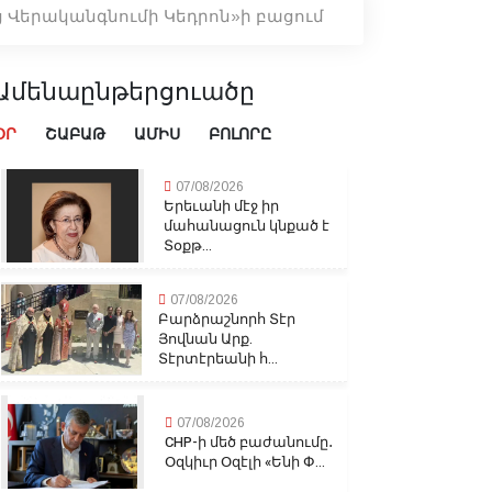
 Վերականգնումի Կեդրոն»ի բացում
Ամենաընթերցուածը
ՕՐ
ՇԱԲԱԹ
ԱՄԻՍ
ԲՈԼՈՐԸ
07/08/2026
Երեւանի մէջ իր
մահանացուն կնքած է
Տօքթ...
07/08/2026
Բարձրաշնորհ Տէր
Յովնան Արք.
Տէրտէրեանի հ...
07/08/2026
CHP-ի մեծ բաժանումը․
Օզկիւր Օզէլի «Ենի Փ...