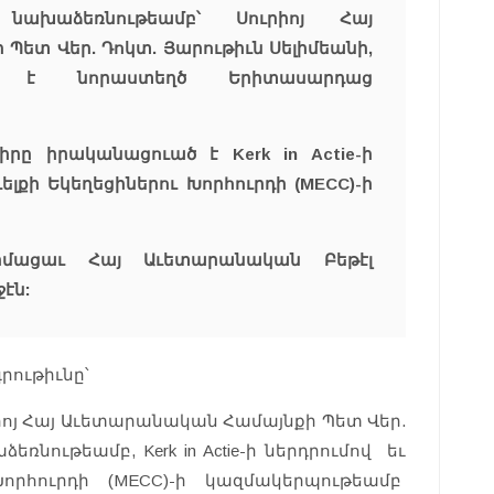
նախաձեռնութեամբ՝ Սուրիոյ Հայ
ետ Վեր. Դոկտ. Յարութիւն Սելիմեանի,
ծ է նորաստեղծ Երիտասարդաց
րը իրականացուած է Kerk in Actie-ի
ելքի Եկեղեցիներու Խորհուրդի (MECC)-ի
ացաւ Հայ Աւետարանական Բեթէլ
էն:
ութիւնը՝
ւրիոյ Հայ Աւետարանական Համայնքի Պետ Վեր.
ռնութեամբ, Kerk in Actie-ի ներդրումով եւ
Խորհուրդի (MECC)-ի կազմակերպութեամբ