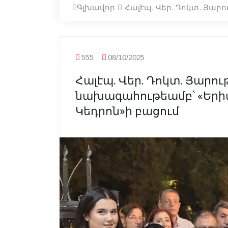
Գլխավոր
Հալէպ. Վեր. Դոկտ. Յա
555
08/10/2025
Հալէպ. Վեր. Դոկտ. Յարու
նախագահութեամբ՝ «Եր
Կեդրոն»ի բացում