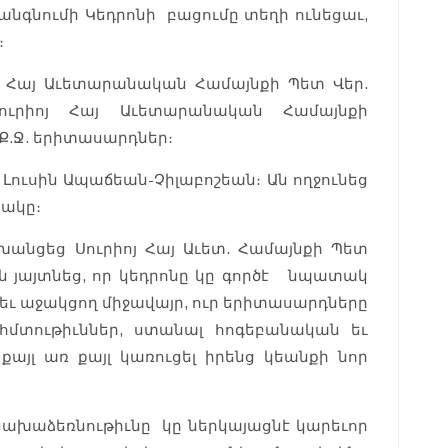
գնումի Կեդրոնի բացումը տեղի ունեցաւ,
։
ոյ Հայ Աւետարանական Համայնքի Պետ Վեր.
Սուրիոյ Հայ Աւետարանական Համայնքի
 Ք.Ջ. երիտասարդներ։
 Լուսին Ապաճեան-Չիլաբոշեան։ Ան ողջունեց
տակը։
խանցեց Սուրիոյ Հայ Աւետ. Համայնքի Պետ
 Ան յայտնեց, որ կեդրոնը կը գործէ նպատակ
եւ աջակցող միջավայր, ուր երիտասարդները
հմտութիւններ, ստանալ հոգեբանական եւ
այլ առ քայլ կառուցել իրենց կեանքի նոր
 նախաձեռնութիւնը կը ներկայացնէ կարեւոր