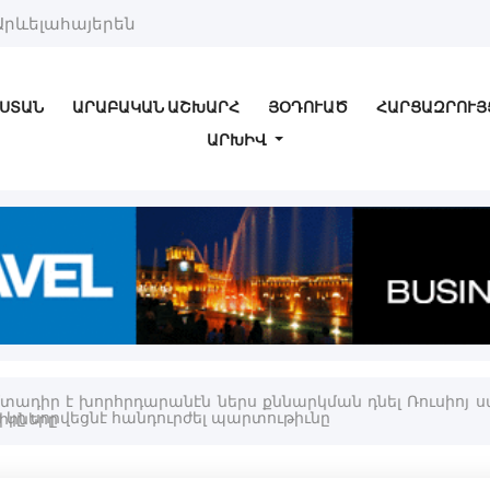
Արևելահայերեն
ՍՏԱՆ
ԱՐԱԲԱԿԱՆ ԱՇԽԱՐՀ
ՅՕԴՈՒԱԾ
ՀԱՐՑԱԶՐՈՒՅ
ԱՐԽԻՎ
մտադիր է խորհրդարանէն ներս քննարկման դնել Ռուսիոյ
իրները