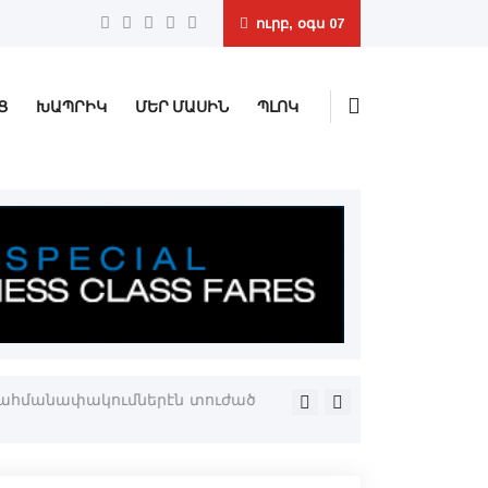
ուրբ, օգս 07
Ց
ԽԱՊՐԻԿ
ՄԵՐ ՄԱՍԻՆ
ՊԼՈԿ
 սահմանափակումներէն տուժած
Բարձրաշնորհ Տէր Յովնան 
Փասատինայի հայ համայնք