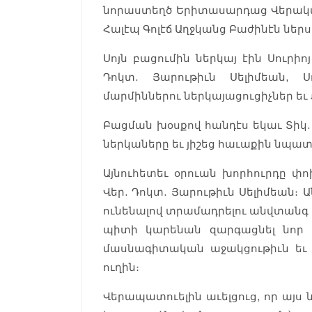
նորաստեղծ Երիտասարդաց Վերական
Հալէպ Գոլէճ Աղջկանց Բաժինէն ներս
Սոյն բացումին ներկայ էին Սուրի
Դոկտ. Յարութիւն Սելիմեան, 
մարմիններու ներկայացուցիչներ եւ
Բացման խօսքով հանդէս եկաւ Տիկ.
ներկաները եւ յիշեց հաւաքին նպա
Այնուհետեւ օրուան խորհուրդը փո
Վեր. Դոկտ. Յարութիւն Սելիմեան։
ունենալով տրամադրելու անվտանգ 
պիտի կարենան զարգացնել նոր 
մասնագիտական աջակցութիւն եւ ք
ուղին։
Վերապատուելին աւելցուց, որ այս