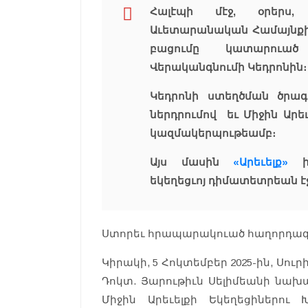
Հալէպի մէջ, օրերս, 
Աւետարանական Համայնքի Պ
բացումը կատարուա
Վերականգնումի Կեդրոնին։
Կեդրոնի ստեղծման ծրագի
ներդրումով եւ Միջին Արեւ
կազմակերպութեամբ։
Այս մասին
«Արեւելք»
իմ
եկեղեցւոյ դիմատետրեան էջ
Ստորեւ հրապարակուած հաղորդագր
Կիրակի, 5 Հոկտեմբեր 2025-ին, Սո
Դոկտ. Յարութիւն Սելիմեանի նախաձե
Միջին Արեւելքի Եկեղեցիներու 