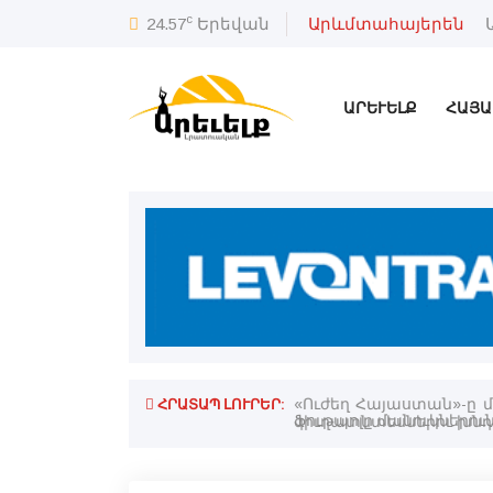
c
24.57
Երեվան
Արևմտահայերեն
ԱՐԵՒԵԼՔ
ՀԱՅԱ
ՀՐԱՏԱՊ ԼՈՒՐԵՐ:
«Ուժեղ Հայաստան»-ը 
գիւղատնտեսներու խնդ