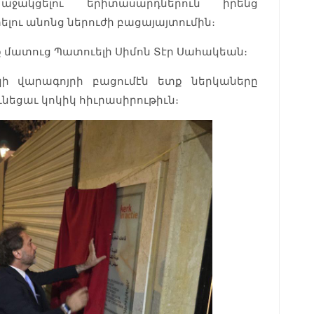
ջակցելու երիտասարդներուն իրենց
լու անոնց ներուժի բացայայտումին։
 մատուց Պատուելի Սիմոն Տէր Սահակեան։
կի վարագոյրի բացումէն ետք ներկաները
ւնեցաւ կոկիկ հիւրասիրութիւն։