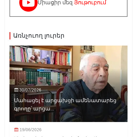
Միացիր մեզ
Յութուբում
Առնչուող լուրեր
30/07/2026
Մահացել է արցախցի ամենատարեց
գրողը՝ արցա...
19/06/2026