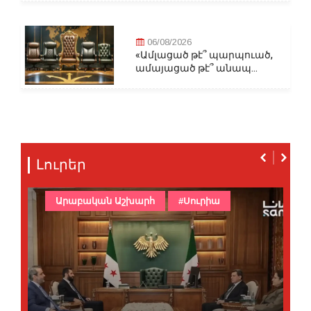
06/08/2026
«Ամլացած թէ՞ պարպուած,
ամայացած թէ՞ անապ...
Լուրեր
Արաբական Աշխարհ
#Սուրիա