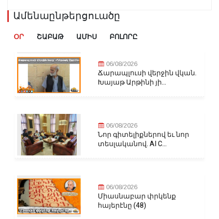
Ամենաընթերցուածը
ՕՐ
ՇԱԲԱԹ
ԱՄԻՍ
ԲՈԼՈՐԸ
06/08/2026
Ճարապլուսի վերջին վկան.
Խայաթ Արթինի յի...
06/08/2026
Նոր գիտելիքներով եւ նոր
տեսլականով. AI C...
06/08/2026
Միասնաբար փրկենք
հայերէնը (48)