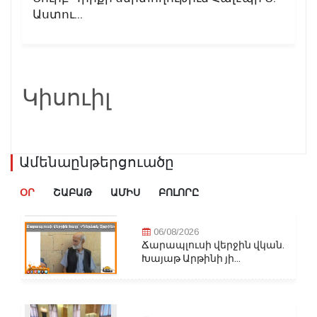
Աստու...
Կիսուիլ
Ամենաընթերցուածը
ՕՐ
ՇԱԲԱԹ
ԱՄԻՍ
ԲՈԼՈՐԸ
06/08/2026
Ճարապլուսի վերջին վկան.
Խայաթ Արթինի յի...