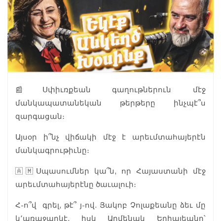
📰Սփիւռքեան գաղութներուն մէջ
մանկապատանեկան թերթերը ինչպէ՞ս
զարգացան։
Այսօր ի՞նչ վիճակի մէջ է արեւմտահայերէն
մանկագրութիւնը։
🇦🇲Սպասումներ կա՞ն, որ Հայաստանի մէջ
արեւմտահայերէնը ծաւալուի։
Հ-ո՞վ գրել, թէ՞ յ-ով. Յակոբ Չոլաքեանը ձեւ մը
կ՚առաջարկէ, իսկ Արմենակ Եղիայեանը՝