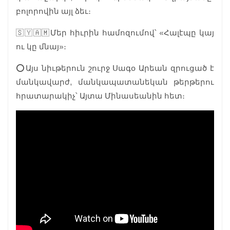
բոլորովին այլ ձեւ։
🇸🇾🇦🇲Մեր հիւրին համոզումով՝ «Հալէպը կայ
ու կը մնայ»։
⭕️Այս նիւթերուն շուրջ Սագօ Արեան զրուցած է
մանկավարժ, մանկապատանեկան թերթերու
հրատարակիչ՝ Այտա Մինասեանին հետ։